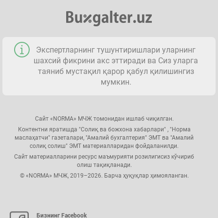
Экспертларнинг тушунтиришлари уларнинг
шахсий фикрини акс эттиради ва Сиз уларга
таяниб мустақил қарор қабул қилишингиз
мумкин.
Сайт «NORMA» МЧЖ томонидан ишлаб чиқилган.
Контентни яратишда "Солиқ ва божхона хабарлари" , "Норма
маслаҳатчи" газеталари, "Амалий бухгалтерия" ЭМТ ва "Амалий
солиқ солиш" ЭМТ материалларидан фойдаланилди.
Сайт материалларини ресурс маъмурияти розилигисиз кўчириб
олиш тақиқланади.
© «NORMA» МЧЖ, 2019–2026. Барча ҳуқуқлар ҳимояланган.
Бизнинг Facebook