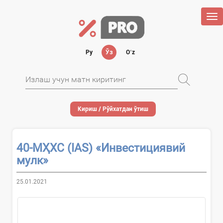
Tog
nav
Ру
Ўз
Oʻz
Кириш / Рўйхатдан ўтиш
40-МҲХС (IAS) «Инвестициявий
мулк»
25.01.2021
...