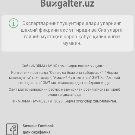
Экспертларнинг тушунтиришлари уларнинг
шахсий фикрини акс эттиради ва Сиз уларга
таяниб мустақил қарор қабул қилишингиз
мумкин.
Сайт «NORMA» МЧЖ томонидан ишлаб чиқилган.
Контентни яратишда "Солиқ ва божхона хабарлари" , "Норма
маслаҳатчи" газеталари, "Амалий бухгалтерия" ЭМТ ва "Амалий
солиқ солиш" ЭМТ материалларидан фойдаланилди.
Сайт материалларини ресурс маъмурияти розилигисиз кўчириб
олиш тақиқланади.
© «NORMA» МЧЖ, 2019–2026. Барча ҳуқуқлар ҳимояланган.
Бизнинг Facebook
даги саҳифамиз