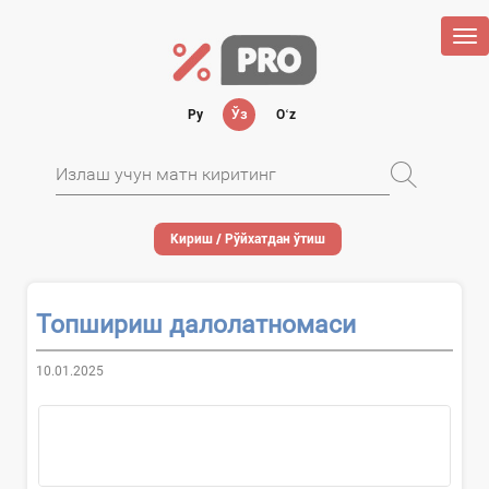
Tog
nav
Ру
Ўз
Oʻz
Кириш / Рўйхатдан ўтиш
Топшириш далолатномаси
10.01.2025
...