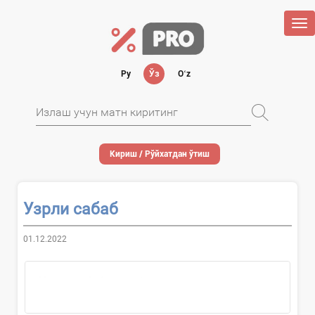
Tog
nav
Ру
Ўз
Oʻz
Кириш / Рўйхатдан ўтиш
Узрли сабаб
01.12.2022
Узрли сабаб
– инобатга олиниши мумкин...