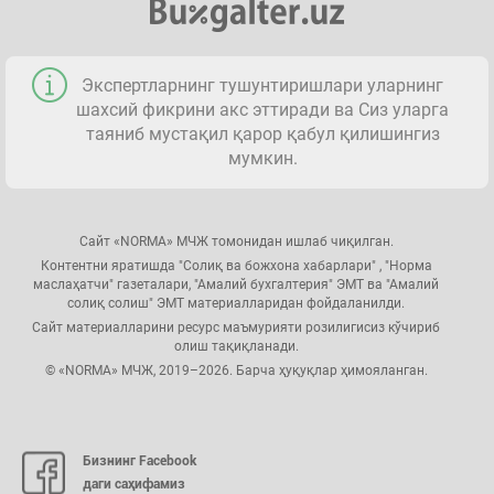
Экспертларнинг тушунтиришлари уларнинг
шахсий фикрини акс эттиради ва Сиз уларга
таяниб мустақил қарор қабул қилишингиз
мумкин.
Сайт «NORMA» МЧЖ томонидан ишлаб чиқилган.
Контентни яратишда "Солиқ ва божхона хабарлари" , "Норма
маслаҳатчи" газеталари, "Амалий бухгалтерия" ЭМТ ва "Амалий
солиқ солиш" ЭМТ материалларидан фойдаланилди.
Сайт материалларини ресурс маъмурияти розилигисиз кўчириб
олиш тақиқланади.
© «NORMA» МЧЖ, 2019–2026. Барча ҳуқуқлар ҳимояланган.
Бизнинг Facebook
даги саҳифамиз