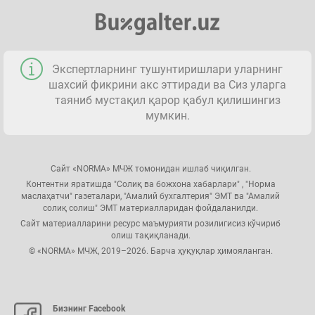
Экспертларнинг тушунтиришлари уларнинг
шахсий фикрини акс эттиради ва Сиз уларга
таяниб мустақил қарор қабул қилишингиз
мумкин.
Сайт «NORMA» МЧЖ томонидан ишлаб чиқилган.
Контентни яратишда "Солиқ ва божхона хабарлари" , "Норма
маслаҳатчи" газеталари, "Амалий бухгалтерия" ЭМТ ва "Амалий
солиқ солиш" ЭМТ материалларидан фойдаланилди.
Сайт материалларини ресурс маъмурияти розилигисиз кўчириб
олиш тақиқланади.
© «NORMA» МЧЖ, 2019–2026. Барча ҳуқуқлар ҳимояланган.
Бизнинг Facebook