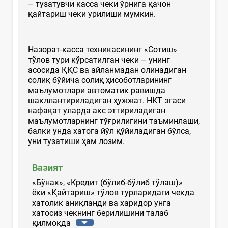
– тузатувчи касса чеки ўрнига қачон
қайтариш чеки урилиши мумкин.
Назорат-касса техникасининг «Сотиш»
тўлов тури кўрсатилган чеки – унинг
асосида ҚҚС ва айланмадан олинадиган
солиқ бўйича солиқ ҳисоботларининг
маълумотлари автоматик равишда
шакллантириладиган ҳужжат. НКТ эгаси
нафақат уларда акс эттириладиган
маълумотларнинг тўғрилигини таъминлаши,
балки унда хатога йўл қўйиладиган бўлса,
уни тузатиши ҳам лозим.
Вазият
«Бўнак», «Кредит (бўлиб-бўлиб тўлаш)»
ёки «Қайтариш» тўлов турларидаги чекда
хатолик аниқланди ва харидор унга
хатосиз чекнинг берилишини талаб
қилмоқда