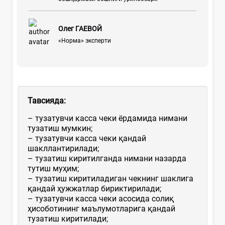
Олег ГАЕВОЙ
«Норма» эксперти
Тавсияда
:
– тузатувчи касса чеки ёрдамида нимани
тузатиш мумкин;
– тузатувчи касса чеки қандай
шакллантирилади;
– тузатиш киритилганда нимани назарда
тутиш муҳим;
– тузатиш киритиладиган чекнинг шаклига
қандай ҳужжатлар бириктирилади;
– тузатувчи касса чеки асосида солиқ
ҳисоботининг маълумотларига қандай
тузатиш киритилади;