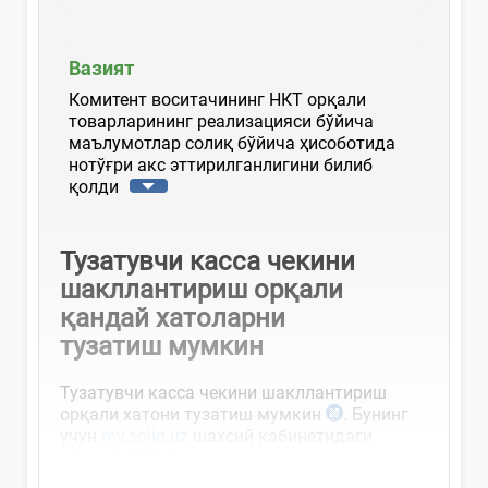
Вазият
Комитент воситачининг НКТ орқали
товарларининг реализацияси бўйича
маълумотлар солиқ бўйича ҳисоботида
нотўғри акс эттирилганлигини билиб
қолди
Тузат
увчи касса чекини
шакллантириш
орқали
қандай хатоларни
тузатиш
мумкин
Тузатувчи касса чекини шакллантириш
орқали хатони тузатиш мумкин
. Бунинг
учун
my.soliq.uz
шахсий кабинетидаги
«Онлайн-НКМ ва виртуал кассалар...