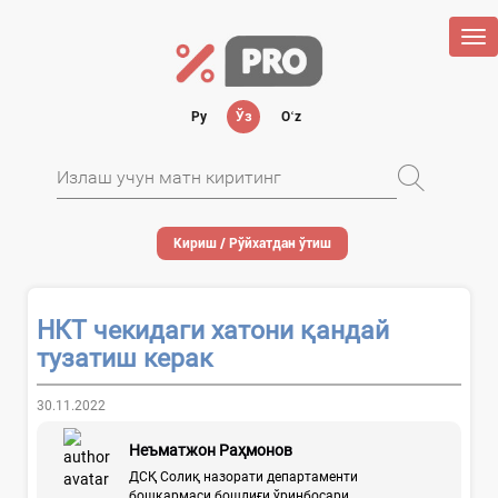
Tog
nav
Ру
Ўз
Oʻz
Кириш / Рўйхатдан ўтиш
НКТ чекидаги хатони қандай
тузатиш керак
30.11.2022
Неъматжон Раҳмонов
ДСҚ Солиқ назорати департаменти
бошқармаси бошлиғи ўринбосари