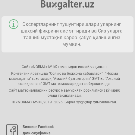
Экспертларнинг тушунтиришлари уларнинг
шахсий фикрини акс эттиради ва Сиз уларга
таяниб мустақил қарор қабул қилишингиз
мумкин.
Сайт «NORMA» МЧЖ томонидан ишлаб чиқилган.
Контентни яратишда "Солиқ ва божхона хабарлари" , "Норма
маслаҳатчи" газеталари, "Амалий бухгалтерия" ЭМТ ва "Амалий
солиқ солиш" ЭМТ материалларидан фойдаланилди.
Сайт материалларини ресурс маъмурияти розилигисиз кўчириб
олиш тақиқланади.
© «NORMA» МЧЖ, 2019–2026. Барча ҳуқуқлар ҳимояланган.
Бизнинг Facebook
даги саҳифамиз