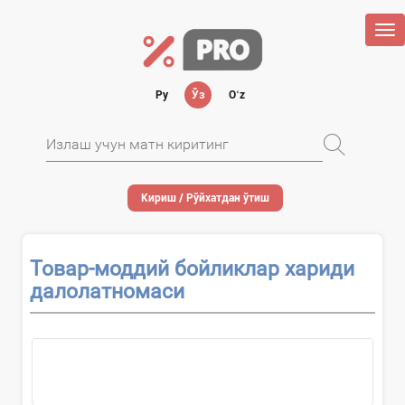
Tog
nav
Ру
Ўз
Oʻz
Кириш / Рўйхатдан ўтиш
Товар-моддий бойликлар хариди
далолатномаси
...