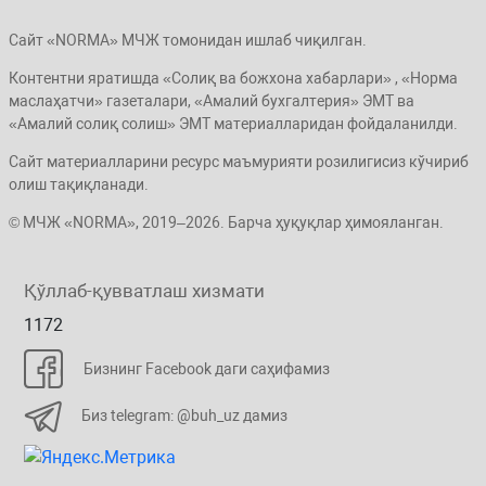
Сайт «NORMA» МЧЖ томонидан ишлаб чиқилган.
Контентни яратишда «Солиқ ва божхона хабарлари» , «Норма
маслаҳатчи» газеталари, «Амалий бухгалтерия» ЭМТ ва
«Амалий солиқ солиш» ЭМТ материалларидан фойдаланилди.
Сайт материалларини ресурс маъмурияти розилигисиз кўчириб
олиш тақиқланади.
© МЧЖ «NORMA», 2019–2026. Барча ҳуқуқлар ҳимояланган.
Қўллаб-қувватлаш хизмати
1172
Бизнинг Facebook даги саҳифамиз
Биз telegram: @buh_uz дамиз