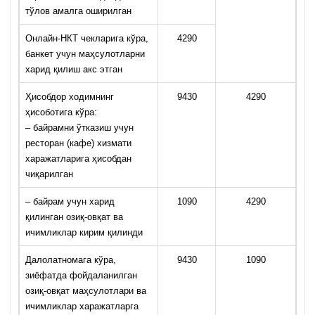
тўлов амалга оширилган
Онлайн-НКТ чекларига кўра,
4290
банкет учун маҳсулотларни
харид қилиш акс этган
Ҳисобдор ходимнинг
9430
4290
ҳисоботига кўра:
– байрамни ўтказиш учун
ресторан (кафе) хизмати
харажатларига ҳисобдан
чиқарилган
–
байрам учун харид
1090
4290
қилинган озиқ-овқат ва
ичимликлар кирим қилинди
Далолатномага кўра,
9430
1090
зиёфатда фойдаланилган
озиқ-овқат маҳсулотлари ва
ичимликлар харажатларга