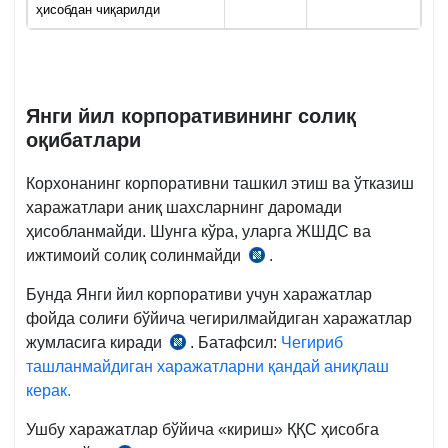
ҳисобдан чиқарилди
Янги йил корпоративининг солиқ
оқибатлари
Корхонанинг корпоративни ташкил этиш ва ўтказиш
харажатлари аниқ шахсларнинг даромади
ҳисобланмайди. Шунга кўра, уларга ЖШДС ва
ижтимоий солиқ солинмайди
.
СК
369-
Бунда Янги йил корпоративи учун харажатлар
м.
фойда солиғи бўйича чегирилмайдиган харажатлар
3-
жумласига киради
. Батафсил:
Чегириб
СК
қ.
ташланмайдиган харажатларни қандай аниқлаш
317-
5-
керак.
м.
б.
13-
Ушбу харажатлар бўйича «кириш» ҚҚС ҳисобга
б.