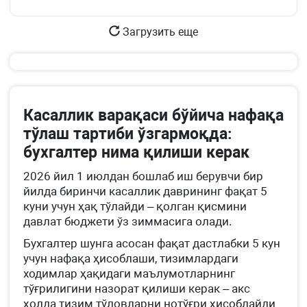
Загрузить еще
Касаллик варақаси бўйича нафақа
тўлаш тартиби ўзгармоқда:
бухгалтер нима қилиши керак
2026 йил 1 июлдан бошлаб иш берувчи бир
йилда биринчи касаллик даврининг фақат 5
куни учун ҳақ тўлайди – қолган қисмини
давлат бюджети ўз зиммасига олади.
Бухгалтер шунга асосан фақат дастлабки 5 кун
учун нафақа ҳисоблаши, тизимлардаги
ходимлар ҳақидаги маълумотларнинг
тўғрилигини назорат қилиши керак – акс
ҳолда тизим тўловларни нотўғри ҳисоблайди