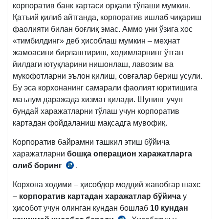
корпоратив банк картаси орқали тўлаши мумкин.
Қатъий қилиб айтганда, корпоратив ишлаб чиқариш
фаолияти билан боғлиқ эмас. Аммо уни ўзига хос
«тимбилдинг» деб ҳисоблаш мумкин – меҳнат
жамоасини бирлаштириш, ходимларнинг ўтган
йилдаги ютуқларини нишонлаш, лавозим ва
мукофотларни эълон қилиш, совғалар бериш усули.
Бу эса корхонанинг самарали фаолият юритишига
маълум даражада хизмат қилади. Шунинг учун
бундай харажатларни тўлаш учун корпоратив
картадан фойдаланиш мақсадга мувофиқ.
Корпоратив байрамни ташкил этиш бўйича
харажатларни
бошқа операцион харажатларга
олиб боринг
.
05.02.1999
й.
Корхона ходими – ҳисобдор моддий жавобгар шахс
54-
–
корпоратив картадан харажатлар бўйича
у
сон
ҳисобот учун олинган кундан бошлаб
10 кундан
ВМҚга