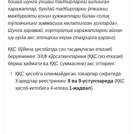
бошқа шунга ўхшаш тадбирларга) қилинган
харажатлар, бундай тадбирларни ўтказиш
мажбурияти қонун ҳужжатлари билан солиқ
тўловчининг зиммасига юклатилган ҳоллард
а»
.
Шунга қарамай, корпоратив харажатларни айнан
шу ерда акс эттириш керак (таҳрирга қаранг).
ҚҚС бўйича ҳисоботда сиз тасдиқлаган етказиб
берувчининг ЭҲФ кўрсаткичларини (ҚҚСсиз етказиб
бериш қиймати ва ҚҚС суммасини) акс эттиринг:
ҚҚС ҳисобга олинмайдиган товарлар сифатида
Харидлар реестрининг
8 ва 9-устунларида
(ҚҚС
ҳисоб-китобига 4-илова
1-жадвал
).