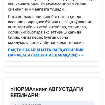
ёки кечиктиради, бу муаммони ҳал қилиш
сизнинг зиммангизга тушади.
Янги нормаларни ҳисобга олган ҳолда
касаллик варақаси бўйича нафақа тўлашнинг
янги тартиби – ҳисоб-китоблар, солиқлар,
солиқ ҳисоботида акс эттириш ҳақида
билишингиз керак бўлган барча
маълумотларни ушбу папкадан топасиз:
ВАҚТИНЧА МЕҲНАТГА ЛАЁҚАТСИЗЛИК
НАФАҚАСИ (КАСАЛЛИК ВАРАҚАСИ) > >
«НОРМА»нинг АВГУСТДАГИ
ВЕБИНАРИ: