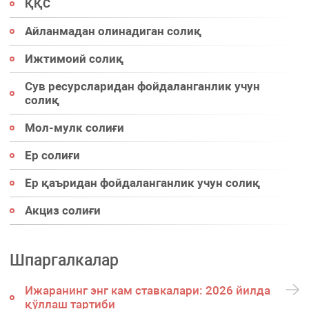
ҚҚС
Айланмадан олинадиган солиқ
Ижтимоий солиқ
Сув ресурсларидан фойдаланганлик учун
солиқ
Мол-мулк солиғи
Ер солиғи
Ер қаъридан фойдаланганлик учун солиқ
Акциз солиғи
Шпаргалкалар
Ижаранинг энг кам ставкалари: 2026 йилда
қўллаш тартиби