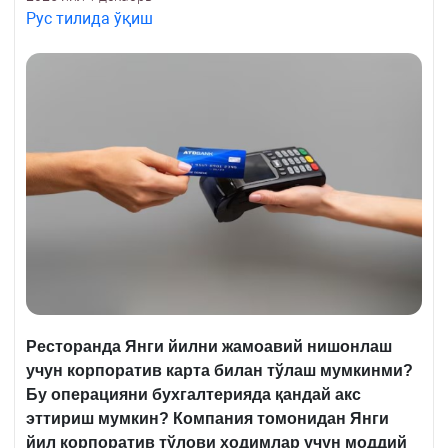
Рус тилида ўқиш
Ресторанда Янги йилни жамоавий нишонлаш
учун корпоратив карта билан тўлаш мумкинми?
Бу операцияни бухгалтерияда қандай акс
эттириш мумкин? Компания томонидан
Я
нги
йил корпоратив тўлови ходимлар учун моддий