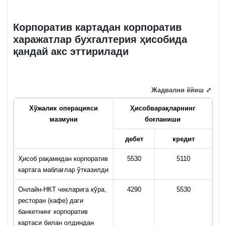
Корпоратив картадан корпоратив
харажатлар бухгалтерия ҳисобида
қандай акс эттирилади
Жадвални ёйиш ⤢
Хўжалик операцияси
Ҳисобварақларнинг
мазмуни
боғланиши
дебет
кредит
Ҳисоб рақамидан корпоратив
5530
5110
картага маблағлар ўтказилди
Онлайн-НКТ чекларига кўра,
4290
5530
ресторан (кафе) даги
банкетнинг корпоратив
картаси билан олдиндан