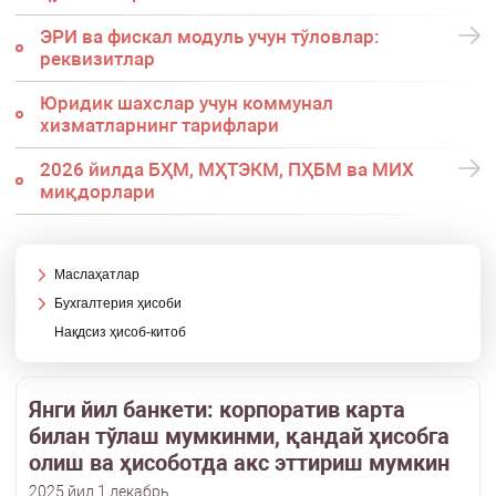
ЭРИ ва фискал модуль учун тўловлар:
реквизитлар
Юридик шахслар учун коммунал
хизматларнинг тарифлари
2026 йилда БҲМ, МҲТЭКМ, ПҲБМ ва МИХ
миқдорлари
Маслаҳатлар
Бухгалтерия ҳисоби
Нақдсиз ҳисоб-китоб
Янги йил банкети: корпоратив карта
билан тўлаш мумкинми, қандай ҳисобга
олиш ва ҳисоботда акс эттириш мумкин
2025 йил 1 декабрь