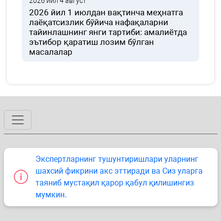
2026 йил 4 август
2026 йил 1 июлдан вақтинча меҳнатга
лаёқатсизлик бўйича нафақаларни
тайинлашнинг янги тартиби: амалиётда
эътибор қаратиш лозим бўлган
масалалар
Экспертларнинг тушунтиришлари уларнинг
шахсий фикрини акс эттиради ва Сиз уларга
таяниб мустақил қарор қабул қилишингиз
мумкин.