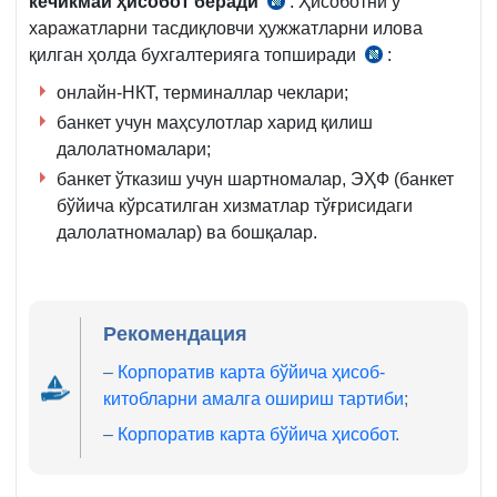
кечикмай ҳисобот беради
. Ҳисоботни у
03.04.2021
илова
харажатларни тасдиқловчи ҳужжатларни илова
й.
2.3.6-
қилган ҳолда бухгалтерияга топширади
:
АВ
03.04.2021
б.
рўйхат
й.
онлайн-НКТ, терминаллар чеклари;
рақами
АВ
банкет учун маҳсулотлар харид қилиш
3294-
рўйхат
далолатномалари;
сон
рақами
банкет ўтказиш учун шартномалар, ЭҲФ (банкет
19-
3294-
бўйича кўрсатилган хизматлар тўғрисидаги
б.
сон
далолатномалар) ва бошқалар.
21-
б.
Рекомендация
–
Корпоратив карта бўйича ҳисоб-
китобларни амалга ошириш тартиби
;
–
Корпоратив карта бўйича ҳисобот
.