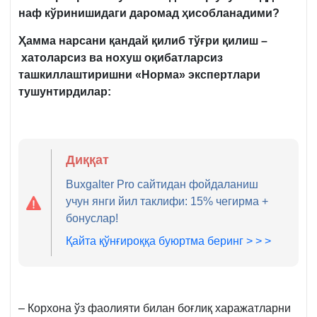
наф кўринишидаги даромад ҳисобланадими?
Ҳамма нарсани қандай қилиб тўғри қилиш –
хатоларсиз ва нохуш оқибатларсиз
ташкиллаштиришни
«
Норма
» экспертлари
тушунтирдилар
:
Диққат
Buxgalter Pro сайтидан фойдаланиш
учун янги йил таклифи: 15% чегирма +
бонуслар!
Қайта қўнғироққа буюртма беринг > > >
– Корхона ўз фаолияти билан боғлиқ харажатларни