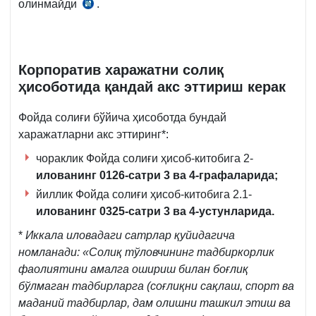
олинмайди
.
СК
267-
м.
1-
Корпоратив харажатни солиқ
қ.
ҳисоботида қандай акс эттириш керак
7-
б.
Фойда солиғи бўйича ҳисоботда бундай
харажатларни акс эттиринг*:
чораклик Фойда солиғи ҳисоб-китобига 2-
илованинг 0126-сатри 3 ва 4-графаларида
;
йиллик Фойда солиғи ҳисоб-китобига 2.1-
илованинг 0325-сатри 3 ва 4-устунларида
.
*
Иккала иловадаги сатрлар қуйидагича
номланади: «Солиқ тўловчининг тадбиркорлик
фаолиятини амалга ошириш билан боғлиқ
бўлмаган тадбирларга (соғлиқни сақлаш, спорт ва
маданий тадбирлар, дам олишни ташкил этиш ва