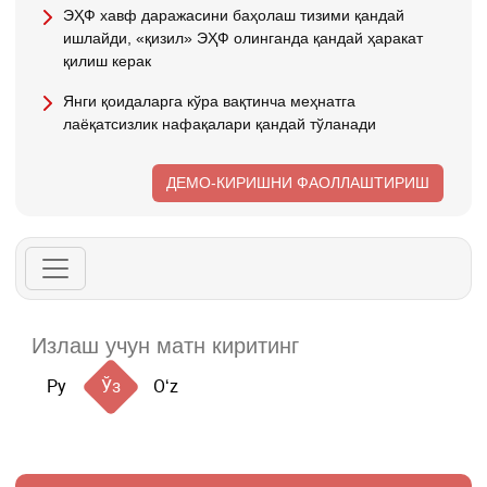
ЭҲФ хавф даражасини баҳолаш тизими қандай
ишлайди, «қизил» ЭҲФ олинганда қандай ҳаракат
қилиш керак
Янги қоидаларга кўра вақтинча меҳнатга
лаёқатсизлик нафақалари қандай тўланади
ДЕМО-КИРИШНИ ФАОЛЛАШТИРИШ
Ру
Ўз
Oʻz