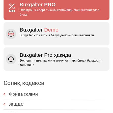
Buxgalter
PRO
Электрон эксперт тизими кенгайтирилган имкониятлар
билан
Buxgalter
Demo
Buxgalter Pro сайтига бепул демо‑кириш имконияти
Buxgalter Pro ҳақида
Эксперт тизими ва унинг имкониятлари билан батафсил
танишинг
Солиқ кодекси
Фойда солиғи
ЖШДС