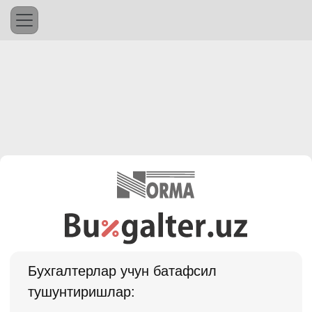
Бухгалтерлар учун батафсил
тушунтиришлар: