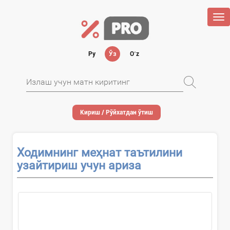
Tog
nav
Ру
Ўз
Oʻz
Кириш / Рўйхатдан ўтиш
Ходимнинг меҳнат таътилини
узайтириш учун ариза
...