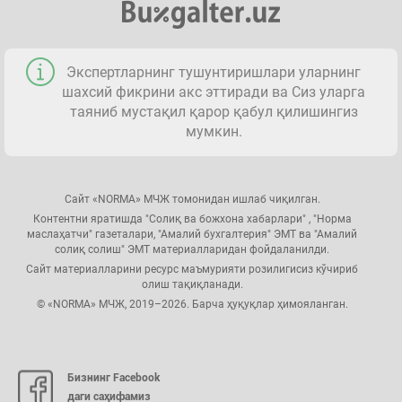
Экспертларнинг тушунтиришлари уларнинг
шахсий фикрини акс эттиради ва Сиз уларга
таяниб мустақил қарор қабул қилишингиз
мумкин.
Сайт «NORMA» МЧЖ томонидан ишлаб чиқилган.
Контентни яратишда "Солиқ ва божхона хабарлари" , "Норма
маслаҳатчи" газеталари, "Амалий бухгалтерия" ЭМТ ва "Амалий
солиқ солиш" ЭМТ материалларидан фойдаланилди.
Сайт материалларини ресурс маъмурияти розилигисиз кўчириб
олиш тақиқланади.
© «NORMA» МЧЖ, 2019–2026. Барча ҳуқуқлар ҳимояланган.
Бизнинг Facebook
даги саҳифамиз