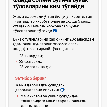
Фойда солиғи бўйича бўнак
тўловларини ким тўлайди
Жами даромади ўтган йил учун киритилган
тузатишлар ҳисобга олинган ҳолда 5 млрд
сўмдан ошадиган корхоналар бўнак
тўловларини тўлайди
.
Бўнак тўловларини ҳар ойнинг 23-санасидан
(дам олиш кунларини ҳисобга олган
ҳолда) кечиктирмай тўланг, яъни:
23 январдан;
23 февралдан;
23 мартдан ва ҳ.к.
Эътибор беринг
Жами даромадга қуйидаги
даромадларни киритинг
:
Ўзбекистон ва унинг ҳудудидан
ташқаридаги манбалардан олинган
даромадларни;