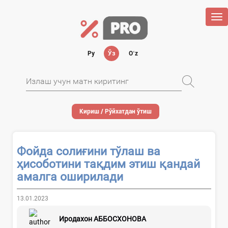
Tog
nav
Ру
Ўз
Oʻz
Кириш / Рўйхатдан ўтиш
Фойда солиғини тўлаш ва
ҳисоботини тақдим этиш қандай
амалга оширилади
13.01.2023
Иродахон АББОСХОНОВА