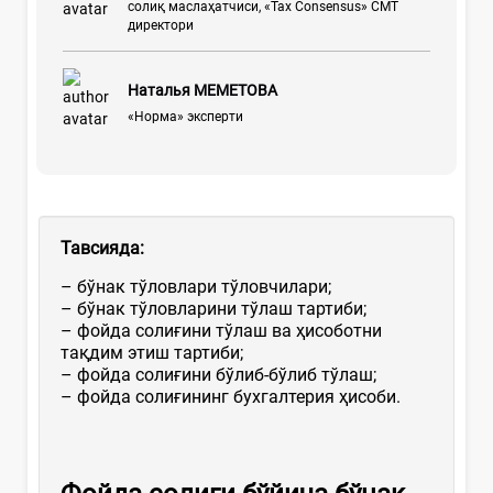
солиқ маслаҳатчиси, «Tax Consensus» СМТ
директори
Наталья МЕМЕТОВА
«Норма» эксперти
Тавсияда
:
– бўнак тўловлари тўловчилари;
– бўнак тўловларини тўлаш тартиби;
– фойда солиғини тўлаш ва ҳисоботни
тақдим этиш тартиби;
– фойда солиғини бўлиб-бўлиб тўлаш;
– фойда солиғининг бухгалтерия ҳисоби.