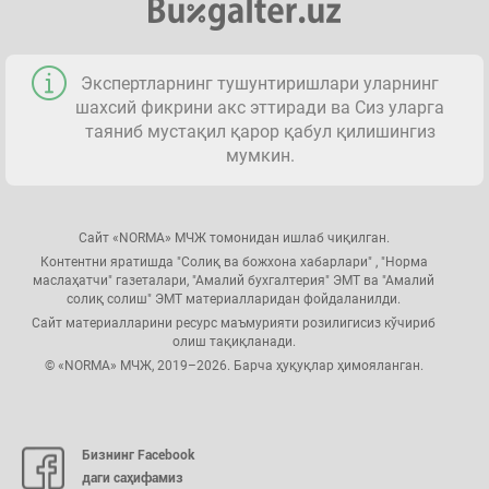
Экспертларнинг тушунтиришлари уларнинг
шахсий фикрини акс эттиради ва Сиз уларга
таяниб мустақил қарор қабул қилишингиз
мумкин.
Сайт «NORMA» МЧЖ томонидан ишлаб чиқилган.
Контентни яратишда "Солиқ ва божхона хабарлари" , "Норма
маслаҳатчи" газеталари, "Амалий бухгалтерия" ЭМТ ва "Амалий
солиқ солиш" ЭМТ материалларидан фойдаланилди.
Сайт материалларини ресурс маъмурияти розилигисиз кўчириб
олиш тақиқланади.
© «NORMA» МЧЖ, 2019–2026. Барча ҳуқуқлар ҳимояланган.
Бизнинг Facebook
даги саҳифамиз