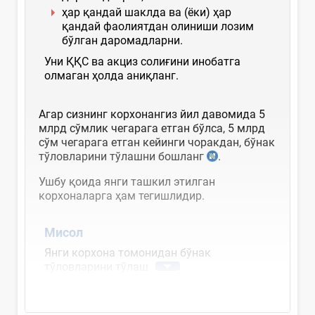
ҳар қандай шаклда ва (ёки) ҳар
қандай фаолиятдан олиниши лозим
бўлган даромадларни.
Уни ҚҚС ва акциз солиғини инобатга
олмаган ҳолда аниқланг.
Агар сизнинг корхонангиз йил давомида 5
млрд сўмлик чегарага етган бўлса, 5 млрд
сўм чегарага етган кейинги чоракдан, бўнак
тўловларини тўлашни бошланг
.
Ушбу қоида янги ташкил этилган
корхоналарга ҳам тегишлидир.
Мисол
Янги корхона томонидан бўнак
тўловларини тўлаш