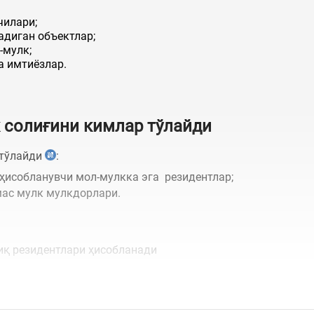
чилари;
адиган объектлар;
-мулк;
а имтиёзлар.
 солиғини кимлар тўлайди
 тўлайди
:
ҳисобланувчи мол-мулкка эга резидентлар;
мас мулк мулкдорлари.
иқ резидентлари ҳисобланади