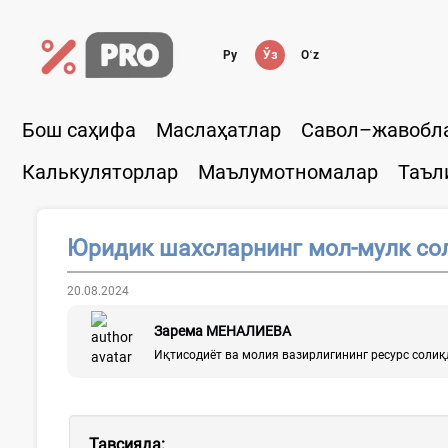
Ру
Ўз
Oʻz
Бош саҳифа
Маслаҳатлар
Савол–жавобл
Калькуляторлар
Маълумотномалар
Таъл
Юридик шахсларнинг мол-мулк сол
20.08.2024
Зарема МЕНАЛИЕВА
Иқтисодиёт ва молия вазирлигининг ресурс соли
Тавсияда: