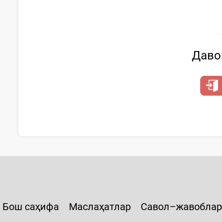
Давом
Бош саҳифа
Маслаҳатлар
Савол–жавоблар