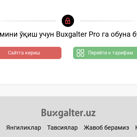
ини ўқиш учун Buxgalter Pro га обуна 
Сайтга кириш
Перейти к тарифам
Янгиликлар
Тавсиялар
Жавоб берамиз