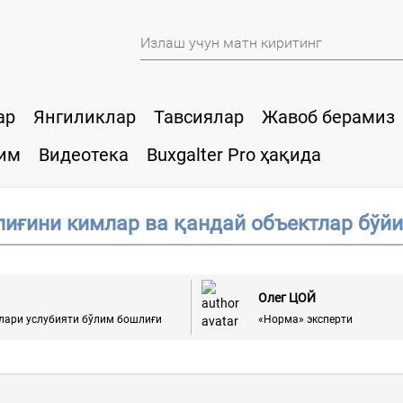
ар
Янгиликлар
Тавсиялар
Жавоб берамиз
им
Видеотека
Buxgalter Pro ҳақида
иғини кимлар ва қандай объектлар бўйи
Олег ЦОЙ
қлари услубияти бўлим бошлиғи
«Норма» эксперти