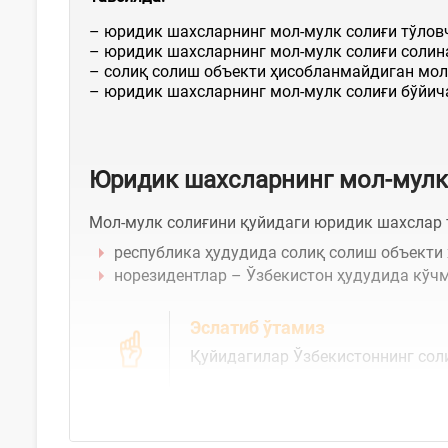
– юридик шахсларнинг мол-мулк солиғи тўлов
– юридик шахсларнинг мол-мулк солиғи солин
– солиқ солиш объекти ҳисобланмайдиган мол
– юридик шахсларнинг мол-мулк солиғи бўйич
Юридик шахсларнинг мол-мулк
Мол-мулк солиғини қуйидаги юридик шахслар
республика ҳудудида солиқ солиш объекти 
норезидентлар – Ўзбекистон ҳудудида кўч
Эслатиб ўтамиз
Қуйидагилар Ўзбекистоннинг сол