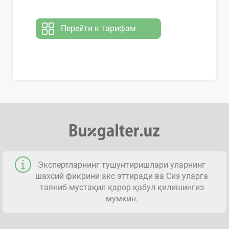
Перейти к тарифам
Экспертларнинг тушунтиришлари уларнинг
шахсий фикрини акс эттиради ва Сиз уларга
таяниб мустақил қарор қабул қилишингиз
мумкин.