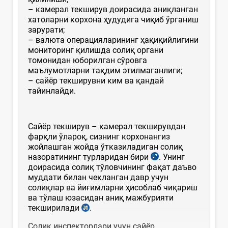
– камерал текширув доирасида аниқланган
хатоларни корхона ҳудудига чиқиб ўрганиш
зарурати;
– валюта операцияларининг ҳақиқийлигини
мониторинг қилишда солиқ органи
томонидан юборилган сўровга
маълумотларни тақдим этилмаганлиги;
– сайёр текширувни ким ва қандай
тайинлайди.
Сайёр текширув – камерал текширувдан
фарқли ўлароқ, сизнинг корхонангиз
жойлашган жойда ўтказиладиган солиқ
назоратининг турларидан бири
. Унинг
доирасида солиқ тўловчининг фақат даъво
муддати билан чекланган давр учун
солиқлар ва йиғимларни ҳисоблаб чиқариш
ва тўлаш юзасидан аниқ мажбурияти
текширилади
.
Солиқ инспекторлари учун сайёр