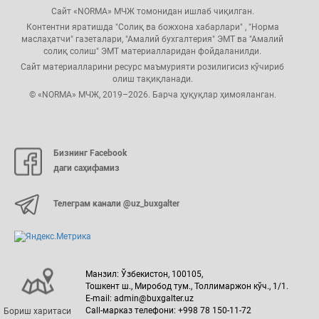
Сайт «NORMA» МЧЖ томонидан ишлаб чиқилган.
Контентни яратишда "Солиқ ва божхона хабарлари" , "Норма
маслаҳатчи" газеталари, "Амалий бухгалтерия" ЭМТ ва "Амалий
солиқ солиш" ЭМТ материалларидан фойдаланилди.
Сайт материалларини ресурс маъмурияти розилигисиз кўчириб
олиш тақиқланади.
© «NORMA» МЧЖ, 2019–2026. Барча ҳуқуқлар ҳимояланган.
Бизнинг Facebook
даги саҳифамиз
Телеграм канали @uz_buxgalter
Манзил: Ўзбекистон, 100105,
Тошкент ш., Миробод тум., Толлимаржон кўч., 1/1.
E-mail: admin@buxgalter.uz
Call-марказ телефони: +998 78 150-11-72
Бориш харитаси