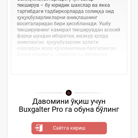
текширув – бу юридик шахслар ва якка
тартибдаги тадбиркорларда солиққа оид
ҳуқуқбузарликларни аниқлашнинг
воситаларидан бири ҳисобланади. Ушбу
текширувнинг камерал текширувдан асосий
фарқи шундан иборатки, мазкур ҳолда
аникланган ҳуқуқбузарлик ҳолати
юзасидан жазо қўлланилиши белгиланган.
Бунда қўшимча солиқлар ва йиғимлар
ҳисобланиши амалга оширилмайди
Давомини ўқиш учун
Buxgalter Pro га обуна бўлинг
Сайтга кириш