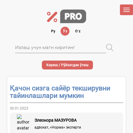
Tog
nav
Ру
Ўз
Oʻz
Кириш / Рўйхатдан ўтиш
Қачон сизга сайёр текширувни
тайинлашлари мумкин
30.01.2023
Элеонора МАЗУРОВА
адвокат, «Норма» эксперти