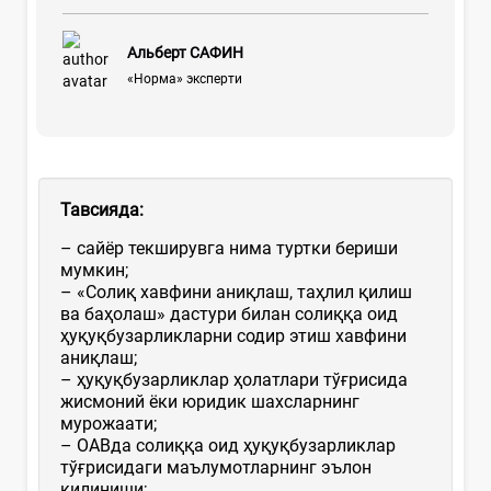
Альберт САФИН
«Норма» эксперти
Тавсияда:
– сайёр текширувга нима туртки бериши
мумкин;
– «Солиқ хавфини аниқлаш, таҳлил қилиш
ва баҳолаш» дастури билан солиққа оид
ҳуқуқбузарликларни содир этиш хавфини
аниқлаш;
– ҳуқуқбузарликлар ҳолатлари тўғрисида
жисмоний ёки юридик шахсларнинг
мурожаати;
– ОАВда солиққа оид ҳуқуқбузарликлар
тўғрисидаги маълумотларнинг эълон
қилиниши;