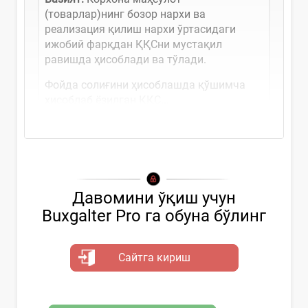
(товарлар)нинг бозор нархи ва
реализация қилиш нархи ўртасидаги
ижобий фарқдан ҚҚСни мустақил
равишда ҳисоблади ва тўлади.
Фойда солиғини ҳисоблашда қўшимча
ҳисоблаб ёзилган ҚҚС...
Давомини ўқиш учун
Buxgalter Pro га обуна бўлинг
Сайтга кириш