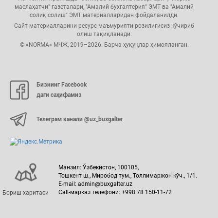
маслаҳатчи" газеталари, "Амалий бухгалтерия" ЭМТ ва "Амалий
солиқ солиш" ЭМТ материалларидан фойдаланилди.
Сайт материалларини ресурс маъмурияти розилигисиз кўчириб
олиш тақиқланади.
© «NORMA» МЧЖ, 2019–2026. Барча ҳуқуқлар ҳимояланган.
Бизнинг Facebook
даги саҳифамиз
Телеграм канали @uz_buxgalter
Манзил: Ўзбекистон, 100105,
Тошкент ш., Миробод тум., Толлимаржон кўч., 1/1.
E-mail: admin@buxgalter.uz
Call-марказ телефони: +998 78 150-11-72
Бориш харитаси