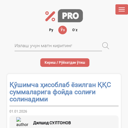
Tog
nav
Ру
Ўз
Oʻz
Кириш / Рўйхатдан ўтиш
Қўшимча ҳисоблаб ёзилган ҚҚС
суммаларига фойда солиғи
солинадими
01.01.2026
Дилшод СУЛТОНОВ