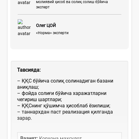
молиявий ҳисоб ва солиқ солиш бўйича
эксперт
Олег ЦОЙ
«Норма» эксперти
Тавсияда
:
– ҚҚС бўйича солиқ солинадиган базани
аниқлаш;
– фойда солиғи бўйича харажатларни
чегириш шартлари;
– ҚҚСнинг қўшимча ҳисоблаб ёзилиши;
– таннархдан паст реализация қилганда
зарар.
Вазият:
Корхона маҳсулот