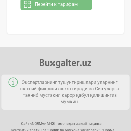
Перейти к тарифам
Экспертларнинг тушунтиришлари уларнинг
шахсий фикрини акс эттиради ва Сиз уларга
таяниб мустақил қарор қабул қилишингиз
мумкин.
Сайт «NORMA» МЧЖ томонидан ишлаб чиқилган.
Контентни яратишда "Солиқ ва божхона хабарлари" , "Норма