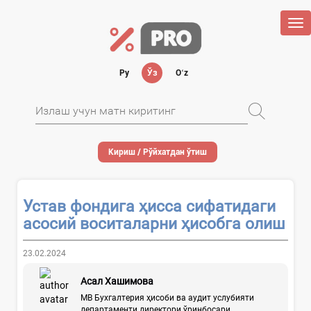
Tog
nav
Ру
Ўз
Oʻz
Кириш / Рўйхатдан ўтиш
Устав фондига ҳисса сифатидаги
асосий воситаларни ҳисобга олиш
23.02.2024
Асал Хашимова
МВ Бухгалтерия ҳисоби ва аудит услубияти
департаменти директори ўринбосари