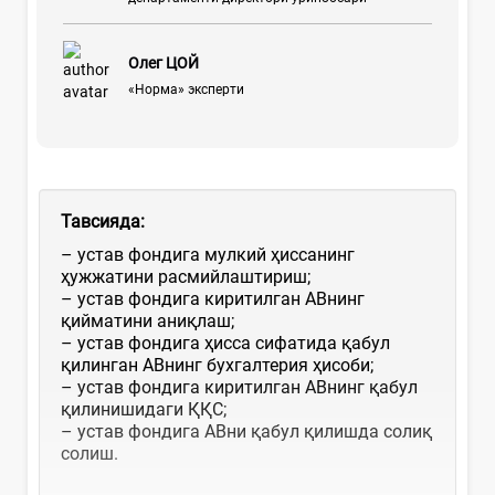
Олег ЦОЙ
«Норма» эксперти
Тавсияда
:
– устав фондига мулкий ҳиссанинг
ҳужжатини расмийлаштириш;
– устав фондига киритилган АВнинг
қийматини аниқлаш;
– устав фондига ҳисса сифатида қабул
қилинган АВнинг бухгалтерия ҳисоби;
– устав фондига киритилган АВнинг қабул
қилинишидаги ҚҚС;
– устав фондига АВни қабул қилишда солиқ
солиш.