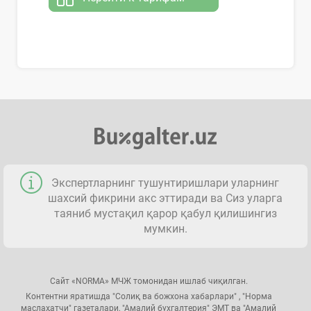
Экспертларнинг тушунтиришлари уларнинг
шахсий фикрини акс эттиради ва Сиз уларга
таяниб мустақил қарор қабул қилишингиз
мумкин.
Сайт «NORMA» МЧЖ томонидан ишлаб чиқилган.
Контентни яратишда "Солиқ ва божхона хабарлари" , "Норма
маслаҳатчи" газеталари, "Амалий бухгалтерия" ЭМТ ва "Амалий