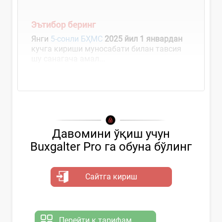
Эътибор беринг
Янги
5-сонли БҲМС
2025 йил 1 январдан
кучга кириши муносабати билан тавсия
шу санагача амал...
Давомини ўқиш учун
Buxgalter Pro га обуна бўлинг
Сайтга кириш
Перейти к тарифам