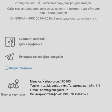
солиқ солиш" ЭМТ материалларидан фойдаланилди.
Сайт материалларини ресурс маъмурияти розилигисиз кўчириб
олиш тақиқланади.
© «NORMA» МЧЖ, 2019–2026. Барча ҳуқуқлар ҳимояланган.
Бизнинг Facebook
даги саҳифамиз
Телеграм канали @uz_buxgalter
Манзил: Ўзбекистон, 100105,
Тошкент ш., Миробод тум., Толлимаржон кўч., 1/1.
E-mail: admin@buxgalter.uz
Call-марказ телефони: +998 78 150-11-72
Бориш харитаси