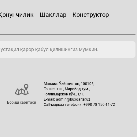
Қонунчилик
Шакллар
Конструктор
мустақил қарор қабул қилишингиз мумкин.
Манзил: Ўзбекистон, 100105,
Тошкент ш., Миробод тум.,
Толлимаржон кўч., 1/1.
E-mail: admin@buxgalter.uz
Бориш харитаси
Call-марказ телефони: +998 78 150-11-72