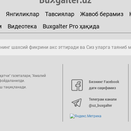
Янгиликлар
Тавсиялар
Жавоб берамиз
м
Видеотека
Buxgalter Pro ҳақида
инг шахсий фикрини акс эттиради ва Сиз уларга таяниб 
ҳатчи" газеталари, "Амалий
 фойдаланилди.
Бизнинг Facebook
иш тақиқланади.
даги саҳифамиз
Телеграм канали
@uz_buxgalter