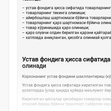
– устав фондига ҳисса сифатида товарларнинг
– товарларнинг текинга олиниши;
– айирбошлаш шартномаси бўйича товарларни
– товарларнинг қарз шартномаси бўйича олин
– товар кўринишида қарз олиниши;
– қарз олувчи олдин берилган қарзни қайтара
– хатловда аниқланган, ҳисобга олинмай қолг
Устав фондига ҳисса сифатида
олинади
Корхонанинг устав фондини шакллантириш (кў
Устав фондига ҳисса сифатида киритилган то
ҳолатларда (улар ҳақида қуйида маълумот бе
Киритилган ҳиссалар ҳисобидан товарлар оли
етказиб бериш бўйича транспорт-тайёрлов хар