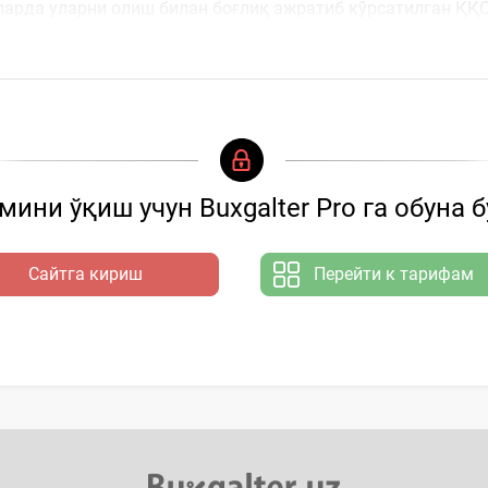
ларда уларни олиш билан боғлиқ ажратиб кўрсатилган ҚҚ
ини ўқиш учун Buxgalter Pro га обуна 
Сайтга кириш
Перейти к тарифам