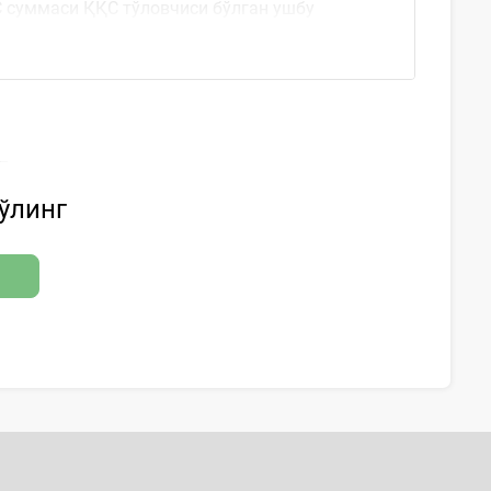
С суммаси ҚҚС тўловчиси бўлган ушбу
бўлинг