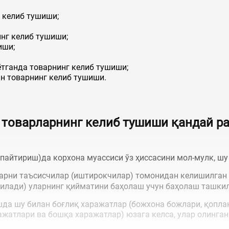
 келиб тушиши;
нг келиб тушиши;
иши;
ётганда товарнинг келиб тушиши;
ан товарнинг келиб тушиши.
 товарларнинг келиб тушиши қандай р
пайтириш)да корхона муассиси ўз ҳиссасини мол-мулк, ш
варни таъсисчилар (иштирокчилар) томонидан келишилган
рилади) уларнинг қийматини баҳолаш учун баҳолаш ташки
шда шу билан боғлиқ харажатлар (божхона божлари, қопла
ажатлари ва бошқа харажатлар) юзага келса, улар олинга