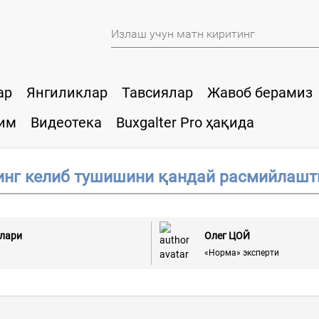
ар
Янгиликлар
Тавсиялар
Жавоб берамиз
им
Видеотека
Buxgalter Pro ҳақида
инг келиб тушишини қандай расмийлашт
слари
Олег ЦОЙ
«Норма» эксперти