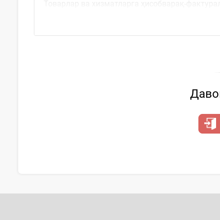
Товарлар ва хизматларга ҳисобварақ-фактура
товарлар ва хизматларни олувчиларда
Давом