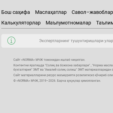
Бош саҳифа
Маслаҳатлар
Савол–жавоблар
Калькуляторлар
Маълумотномалар
Таъли
Экспертларнинг тушунтиришлари уларн
Сайт «NORMA» МЧЖ томонидан ишлаб чиқилган.
Контентни яратишда "Солиқ ва божхона хабарлари" , "Норма масла
бухгалтерия" ЭМТ ва "Амалий солиқ солиш" ЭМТ материалларидан
Сайт материалларини ресурс маъмурияти розилигисиз кўчириб ол
© «NORMA» МЧЖ, 2019–2026. Барча ҳуқуқлар ҳимояланган.