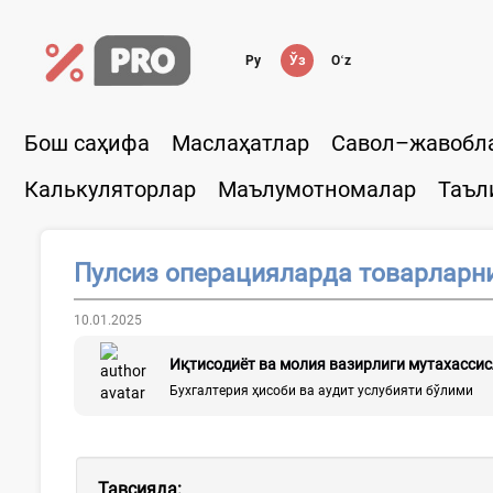
Ру
Ўз
Oʻz
Бош саҳифа
Маслаҳатлар
Савол–жавобл
Калькуляторлар
Маълумотномалар
Таъл
Пулсиз операцияларда товарларн
10.01.2025
Иқтисодиёт ва молия вазирлиги мутахасси
Бухгалтерия ҳисоби ва аудит услубияти бўлими
Тавсияда
: