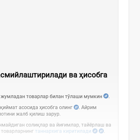
асмийлаштирилади ва ҳисобга
у жумладан товарлар билан тўлаши мумкин
.
 қиймат асосида ҳисобга олинг
. Айрим
лотини жалб қилиш зарур.
нмайдиган солиқлар ва йиғимлар, тайёрлаш ва
н товарларнинг
таннархига киритилади
.