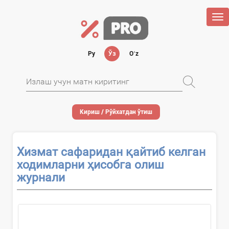
Tog
nav
Ру
Ўз
Oʻz
Кириш / Рўйхатдан ўтиш
Хизмат сафаридан қайтиб келган
ходимларни ҳисобга олиш
журнали
...