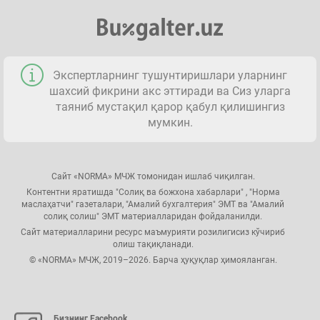
Экспертларнинг тушунтиришлари уларнинг
шахсий фикрини акс эттиради ва Сиз уларга
таяниб мустақил қарор қабул қилишингиз
мумкин.
Сайт «NORMA» МЧЖ томонидан ишлаб чиқилган.
Контентни яратишда "Солиқ ва божхона хабарлари" , "Норма
маслаҳатчи" газеталари, "Амалий бухгалтерия" ЭМТ ва "Амалий
солиқ солиш" ЭМТ материалларидан фойдаланилди.
Сайт материалларини ресурс маъмурияти розилигисиз кўчириб
олиш тақиқланади.
© «NORMA» МЧЖ, 2019–2026. Барча ҳуқуқлар ҳимояланган.
Бизнинг Facebook