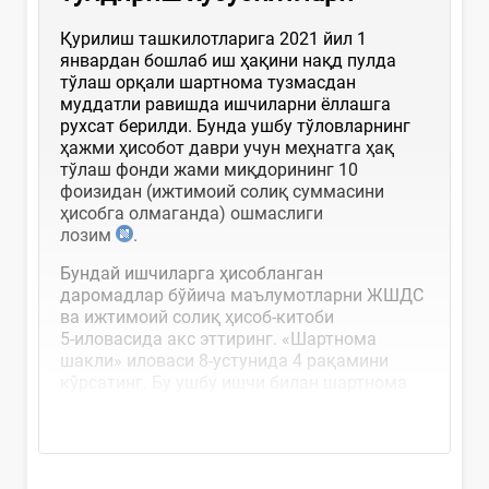
Қурилиш ташкилотларига 2021 йил 1
январдан бошлаб иш ҳақини нақд пулда
тўлаш орқали шартнома тузмасдан
муддатли равишда ишчиларни ёллашга
рухсат берилди. Бунда ушбу тўловларнинг
ҳажми ҳисобот даври учун меҳнатга ҳақ
тўлаш фонди жами миқдорининг 10
фоизидан (ижтимоий солиқ суммасини
ҳисобга олмаганда) ошмаслиги
лозим
.
Бундай ишчиларга ҳисобланган
даромадлар бўйича маълумотларни ЖШДС
ва ижтимоий солиқ ҳисоб-китоби
5-иловасида акс эттиринг. «Шартнома
шакли» иловаси 8-устунида 4 рақамини
кўрсатинг. Бу ушбу ишчи билан шартнома
расмийлаштирилмаганлигини...