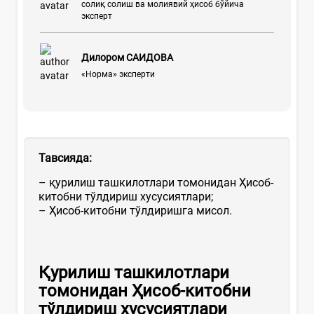
солиқ солиш ва молиявий ҳисоб бўйича
эксперт
Дилором САИДОВА
«Норма» эксперти
Тавсияда:
– қурилиш ташкилотлари томонидан Ҳисоб-
китобни тўлдириш хусусиятлари;
– Ҳисоб-китобни тўлдиришга мисол.
Қурилиш ташкилотлари
томонидан Ҳисоб-китобни
тўлдириш хусусиятлари