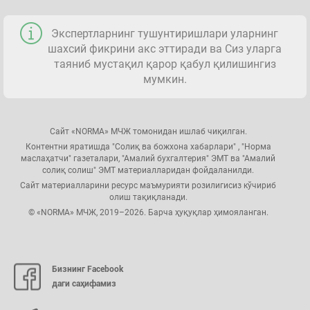
Экспертларнинг тушунтиришлари уларнинг
шахсий фикрини акс эттиради ва Сиз уларга
таяниб мустақил қарор қабул қилишингиз
мумкин.
Сайт «NORMA» МЧЖ томонидан ишлаб чиқилган.
Контентни яратишда "Солиқ ва божхона хабарлари" , "Норма
маслаҳатчи" газеталари, "Амалий бухгалтерия" ЭМТ ва "Амалий
солиқ солиш" ЭМТ материалларидан фойдаланилди.
Сайт материалларини ресурс маъмурияти розилигисиз кўчириб
олиш тақиқланади.
© «NORMA» МЧЖ, 2019–2026. Барча ҳуқуқлар ҳимояланган.
Бизнинг Facebook
даги саҳифамиз