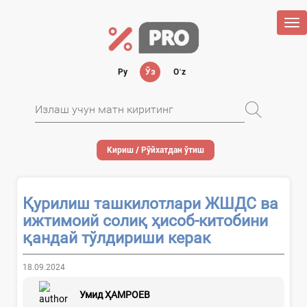
Tog
nav
Ру
Ўз
Oʻz
Кириш / Рўйхатдан ўтиш
Қурилиш ташкилотлари ЖШДС ва
ижтимоий солиқ ҳисоб-китобини
қандай тўлдириши керак
18.09.2024
Умид ҲАМРОЕВ