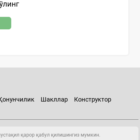
бўлинг
Қонунчилик
Шакллар
Конструктор
мустақил қарор қабул қилишингиз мумкин.