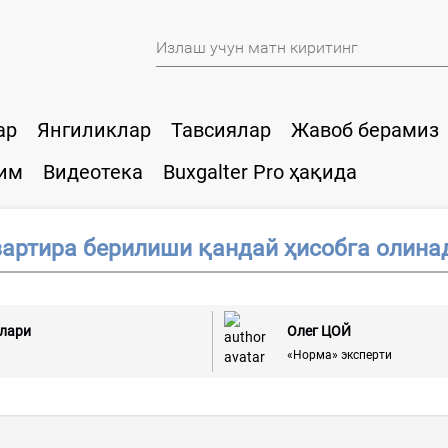
ар
Янгиликлар
Тавсиялар
Жавоб берамиз
им
Видеотека
Buxgalter Pro ҳақида
вартира берилиши қандай ҳисобга олина
слари
Олег ЦОЙ
«Норма» эксперти