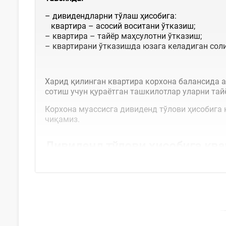
– дивидендларни тўлаш ҳисобига:
квартира – асосий воситани ўтказиш;
– квартира – тайёр маҳсулотни ўтказиш;
– квартирани ўтказишда юзага келадиган соли
Харид қилинган квартира корхона балансида а
сотиш учун қураётган ташкилотлар уларни тай
Корхона муассисга дивиденд тўлови ҳисобига
чиқамиз.
Дивиденд тўлови ҳисобига
ква