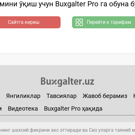
ини ўқиш учун Buxgalter Pro га обуна 
Сайтга кириш
Перейти к тарифам
Янгиликлар
Тавсиялар
Жавоб берамиз
м
Видеотека
Buxgalter Pro ҳақида
инг шахсий фикрини акс эттиради ва Сиз уларга таяниб 