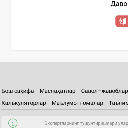
Давом
Бош саҳифа
Маслаҳатлар
Савол–жавоблар
Калькуляторлар
Маълумотномалар
Таъли
Экспертларнинг тушунтиришлари уларн