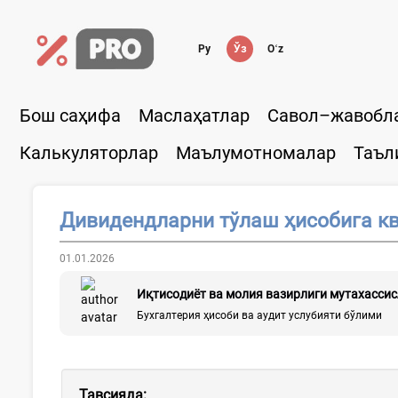
Ру
Ўз
Oʻz
Бош саҳифа
Маслаҳатлар
Савол–жавобл
Калькуляторлар
Маълумотномалар
Таъл
Дивидендларни тўлаш ҳисобига к
01.01.2026
Иқтисодиёт ва молия вазирлиги мутахасси
Бухгалтерия ҳисоби ва аудит услубияти бўлими
Тавсияда: