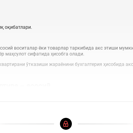
қ оқибатлари.
сосий воситалар ёки товарлар таркибида акс этиши мумки
ёр маҳсулот сифатида ҳисобга олади.
 квартирани ўтказиши жараёнини бухгалтерия ҳисобида ак
ртира –
асосий...