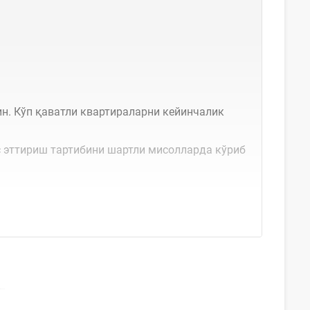
н. Кўп қаватли квартираларни кейинчалик
с эттириш тартибини шартли мисолларда кўриб