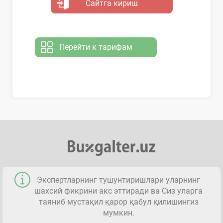
Сайтга кириш
Перейти к тарифам
Экспертларнинг тушунтиришлари уларнинг
шахсий фикрини акс эттиради ва Сиз уларга
таяниб мустақил қарор қабул қилишингиз
мумкин.