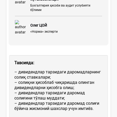
Бухгалтерия ҳисоби ва аудит услубияти
бўлими
Олег ЦОЙ
«Норма» эксперти
Тавсияда:
– дивидендлар тарзидаги даромадларнинг
солиқ ставкалари;
– солиқни ҳисоблаб чиқаришда олинган
дивидендларни ҳисобга олиш;
– дивидендлар тарзидаги даромад
солиғини тўлаш муддати;
– дивидендлар тарзидаги даромад солиғи
бўйича жисмоний шахслар учун имтиёз.