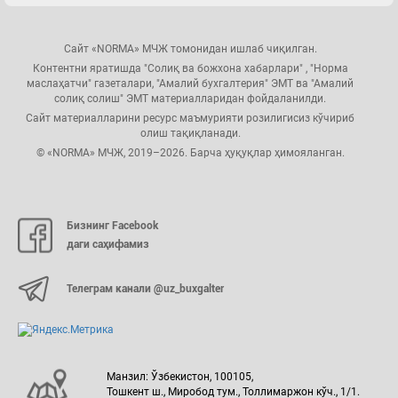
Сайт «NORMA» МЧЖ томонидан ишлаб чиқилган.
Контентни яратишда "Солиқ ва божхона хабарлари" , "Норма
маслаҳатчи" газеталари, "Амалий бухгалтерия" ЭМТ ва "Амалий
солиқ солиш" ЭМТ материалларидан фойдаланилди.
Сайт материалларини ресурс маъмурияти розилигисиз кўчириб
олиш тақиқланади.
© «NORMA» МЧЖ, 2019–2026. Барча ҳуқуқлар ҳимояланган.
Бизнинг Facebook
даги саҳифамиз
Телеграм канали @uz_buxgalter
Манзил: Ўзбекистон, 100105,
Тошкент ш., Миробод тум., Толлимаржон кўч., 1/1.