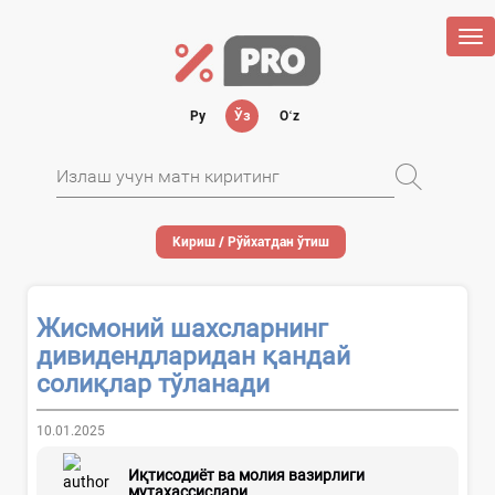
Tog
nav
Ру
Ўз
Oʻz
Кириш / Рўйхатдан ўтиш
Жисмоний шахсларнинг
дивидендларидан қандай
солиқлар тўланади
10.01.2025
Иқтисодиёт ва молия вазирлиги
мутахассислари