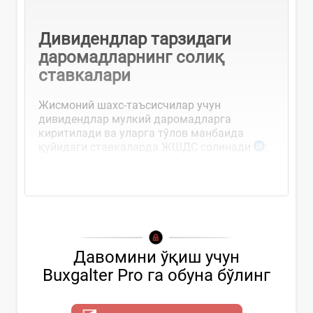
Дивидендлар
тарзидаги
даромадларнинг солиқ
ставкалари
Жисмоний шахс-таъсисчилар учун
дивидендлар мулкий даромадларга
киритилади ва уларга тўлов манбаида
қуйидаги ставкаларда ЖШДС солинади
:
5 % – резидентлар учун
Давомини ўқиш учун
Buxgalter Pro га обуна бўлинг