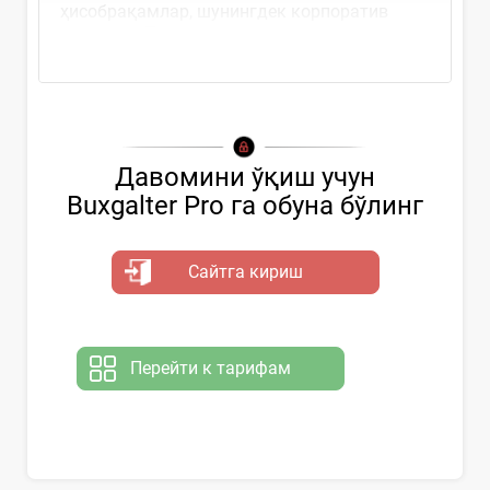
ҳисобрақамлар, шунингдек корпоратив
карталар, Пенсия...
Давомини ўқиш учун
Buxgalter Pro га обуна бўлинг
Сайтга кириш
Перейти к тарифам