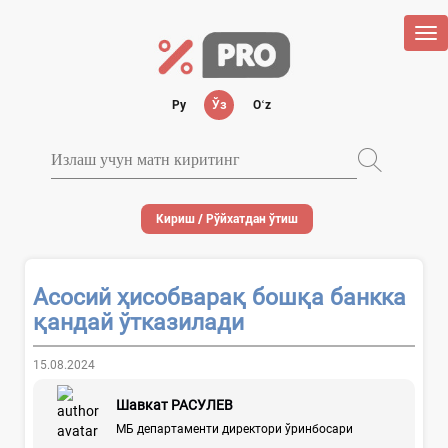
Tog
nav
Ру
Ўз
Oʻz
Кириш / Рўйхатдан ўтиш
Асосий ҳисобварақ бошқа банкка
қандай ўтказилади
15.08.2024
Шавкат РАСУЛЕВ
МБ департаменти директори ўринбосари