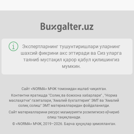
Экспертларнинг тушунтиришлари уларнинг
шахсий фикрини акс эттиради ва Сиз уларга
таяниб мустақил қарор қабул қилишингиз
мумкин.
Сайт «NORMA» МЧЖ томонидан ишлаб чиқилган.
Контентни яратишда "Солиқ ва божхона хабарлари" , "Норма
маслаҳатчи" газеталари, "Амалий бухгалтерия" ЭМТ ва "Амалий
солиқ солиш" ЭМТ материалларидан фойдаланилди.
Сайт материалларини ресурс маъмурияти розилигисиз кўчириб
олиш тақиқланади.
© «NORMA» МЧЖ, 2019–2026. Барча ҳуқуқлар ҳимояланган.