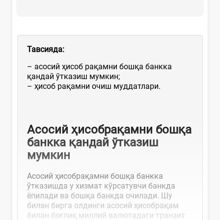
Тавсияда:
– асосий ҳисоб рақамни бошқа банкка
қандай ўтказиш мумкин;
– ҳисоб рақамни очиш муддатлари.
Асосий ҳисобрақамни бошқа
банкка қандай ўтказиш
мумкин
Асосий ҳисобрақамни бошқа банкка
ўтказишда у хизмат кўрсатувчи банкда
ёпилади ва бошқа банкда очилади. Шу
билан бирга олдинги асосий ҳисобрақам
билан боғлиқ миллий валютадаги транзит