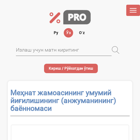
Tog
nav
Ру
Ўз
Oʻz
Кириш / Рўйхатдан ўтиш
Меҳнат жамоасининг умумий
йиғилишининг (анжуманининг)
баённомаси
Ҳужжатни қўллаш тўғрисида...