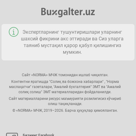
Экспертларнинг тушунтиришлари уларнинг
шахсий фикрини акс эттиради ва Сиз уларга
таяниб мустақил қарор қабул қилишингиз
мумкин.
Сайт «NORMA» МЧЖ томонидан ишлаб чиқилган.
Контентни яратишда "Солиқ ва божхона хабарлари" , "Норма
маслаҳатчи" газеталари, "Амалий бухгалтерия" ЭМТ ва "Амалий
солиқ солиш" ЭМТ материалларидан фойдаланилди.
Сайт материалларини ресурс маъмурияти розилигисиз кўчириб
олиш тақиқланади.
© «NORMA» МЧЖ, 2019–2026. Барча ҳуқуқлар ҳимояланган.
Бизнинг Facebook