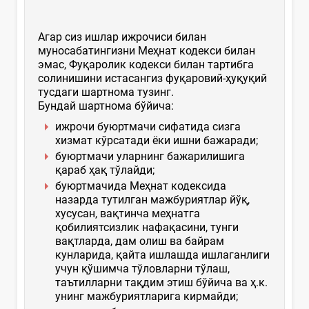
Агар сиз ишлар ижрочиси билан
муносабатингизни Меҳнат кодекси билан
эмас, Фуқаролик кодекси билан тартибга
солинишини истасангиз фуқаровий-ҳуқуқий
тусдаги шартнома тузинг.
Бундай шартнома бўйича:
ижрочи буюртмачи сифатида сизга
хизмат кўрсатади ёки ишни бажаради;
буюртмачи уларнинг бажарилишига
қараб ҳақ тўлайди;
буюртмачида Меҳнат кодексида
назарда тутилган мажбуриятлар йўқ,
хусусан, вақтинча меҳнатга
қобилиятсизлик нафақасини, тунги
вақтларда, дам олиш ва байрам
кунларида, қайта ишлашда ишлаганлиги
учун қўшимча тўловларни тўлаш,
таътилларни тақдим этиш бўйича ва ҳ.к.
унинг мажбуриятларига кирмайди;