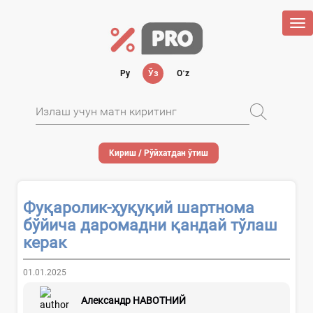
Tog
nav
Ру
Ўз
Oʻz
Кириш / Рўйхатдан ўтиш
Фуқаролик-ҳуқуқий шартнома
бўйича даромадни қандай тўлаш
керак
01.01.2025
Александр НАВОТНИЙ