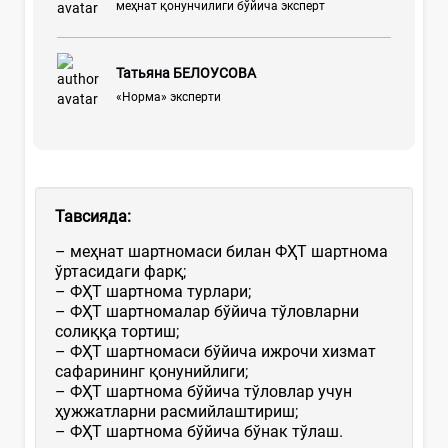
меҳнат қонунчилиги бўйича эксперт
Татьяна БЕЛОУСОВА
«Норма» эксперти
Тавсияда:
– меҳнат шартномаси билан ФҲТ шартнома
ўртасидаги фарқ;
– ФҲТ шартнома турлари;
– ФҲТ шартномалар бўйича тўловларни
солиққа тортиш;
– ФҲТ шартномаси бўйича ижрочи хизмат
сафарининг қонунийлиги;
– ФҲТ шартнома бўйича тўловлар учун
ҳужжатларни расмийлаштириш;
– ФҲТ шартнома бўйича бўнак тўлаш.