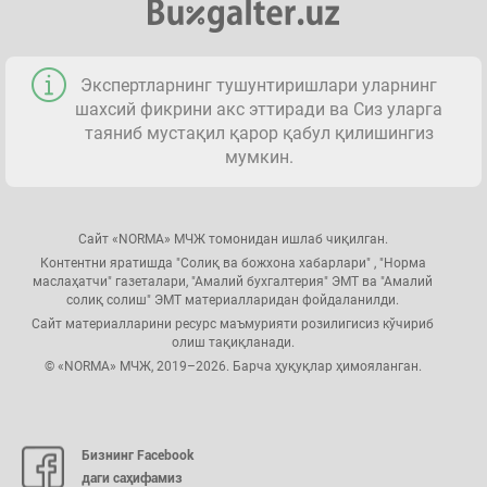
Экспертларнинг тушунтиришлари уларнинг
шахсий фикрини акс эттиради ва Сиз уларга
таяниб мустақил қарор қабул қилишингиз
мумкин.
Сайт «NORMA» МЧЖ томонидан ишлаб чиқилган.
Контентни яратишда "Солиқ ва божхона хабарлари" , "Норма
маслаҳатчи" газеталари, "Амалий бухгалтерия" ЭМТ ва "Амалий
солиқ солиш" ЭМТ материалларидан фойдаланилди.
Сайт материалларини ресурс маъмурияти розилигисиз кўчириб
олиш тақиқланади.
© «NORMA» МЧЖ, 2019–2026. Барча ҳуқуқлар ҳимояланган.
Бизнинг Facebook
даги саҳифамиз