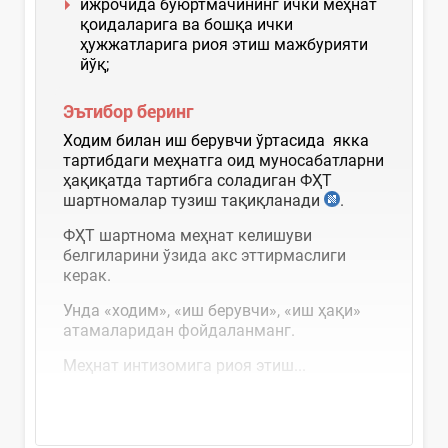
ижрочида буюртмачининг ички меҳнат
қоидаларига ва бошқа ички
ҳужжатларига риоя этиш мажбурияти
йўқ;
Эътибор беринг
Ходим билан иш берувчи ўртасида якка
тартибдаги меҳнатга оид муносабатларни
ҳақиқатда тартибга соладиган ФҲТ
шартномалар тузиш тақиқланади
.
ФҲТ шартнома меҳнат келишуви
белгиларини ўзида акс эттирмаслиги
керак.
Унда «ходим», «иш берувчи», «иш ҳақи»
атамаларидан фойдаланманг.
Меҳнат интизомига риоя этиш...