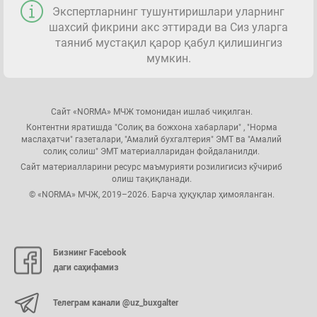
Экспертларнинг тушунтиришлари уларнинг
шахсий фикрини акс эттиради ва Сиз уларга
таяниб мустақил қарор қабул қилишингиз
мумкин.
Сайт «NORMA» МЧЖ томонидан ишлаб чиқилган.
Контентни яратишда "Солиқ ва божхона хабарлари" , "Норма
маслаҳатчи" газеталари, "Амалий бухгалтерия" ЭМТ ва "Амалий
солиқ солиш" ЭМТ материалларидан фойдаланилди.
Сайт материалларини ресурс маъмурияти розилигисиз кўчириб
олиш тақиқланади.
© «NORMA» МЧЖ, 2019–2026. Барча ҳуқуқлар ҳимояланган.
Бизнинг Facebook
даги саҳифамиз
Телеграм канали @uz_buxgalter