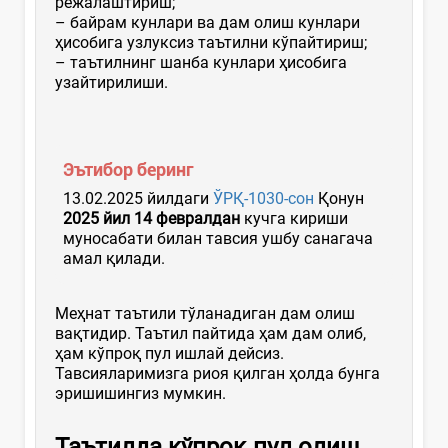
режалаштириш;
– байрам кунлари ва дам олиш кунлари
ҳисобига узлуксиз таътилни кўпайтириш;
– таътилнинг шанба кунлари ҳисобига
узайтирилиши.
Эътибор беринг
13.02.2025 йилдаги
ЎРҚ-1030-сон
Қонун
2025 йил 14 февралдан
кучга кириши
муносабати билан тавсия ушбу санагача
амал қилади.
Меҳнат таътили тўланадиган дам олиш
вақтидир. Таътил пайтида ҳам дам олиб,
ҳам кўпроқ пул ишлай дейсиз.
Тавсияларимизга риоя қилган ҳолда бунга
эришишингиз мумкин.
Таътилда кўпроқ пул олиш