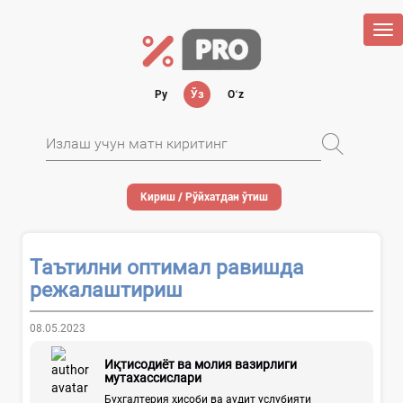
Tog
nav
Ру
Ўз
Oʻz
Кириш / Рўйхатдан ўтиш
Таътилни оптимал равишда
режалаштириш
08.05.2023
Иқтисодиёт ва молия вазирлиги
мутахассислари
Бухгалтерия ҳисоби ва аудит услубияти