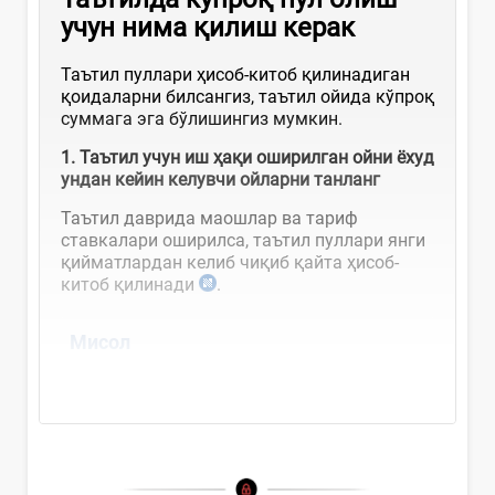
учун нима қилиш керак
Таътил пуллари ҳисоб-китоб қилинадиган
қоидаларни билсангиз, таътил ойида кўпроқ
суммага эга бўлишингиз мумкин.
1. Таътил учун иш ҳақи оширилган ойни ёхуд
ундан кейин келувчи ойларни танланг
Таътил даврида маошлар ва тариф
ставкалари оширилса, таътил пуллари янги
қийматлардан келиб чиқиб қайта ҳисоб-
китоб қилинади
.
Мисол