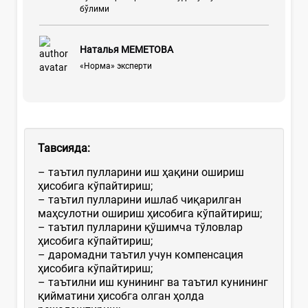
бўлими
Наталья МЕМЕТОВА
«Норма» эксперти
Тавсияда
:
– таътил пулларини иш ҳақини ошириш
ҳисобига кўпайтириш;
– таътил пулларини ишлаб чиқарилган
маҳсулотни ошириш ҳисобига кўпайтириш;
– таътил пулларини қўшимча тўловлар
ҳисобига кўпайтириш;
– даромадни таътил учун компенсация
ҳисобига кўпайтириш;
– таътилни иш кунининг ва таътил кунининг
қийматини ҳисобга олган ҳолда