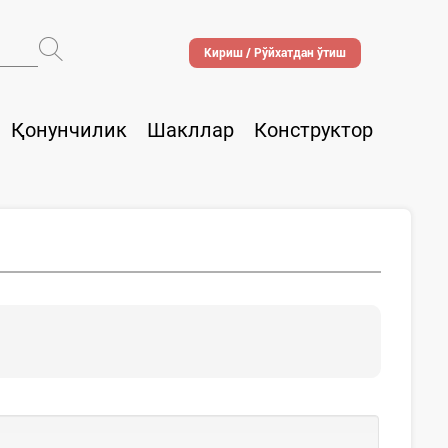
Кириш / Рўйхатдан ўтиш
Қонунчилик
Шакллар
Конструктор