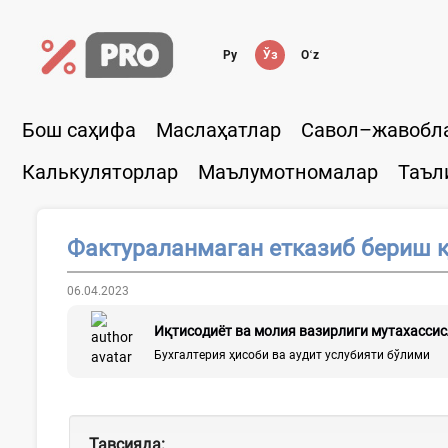
Ру
Ўз
Oʻz
Бош саҳифа
Маслаҳатлар
Савол–жавобл
Калькуляторлар
Маълумотномалар
Таъл
Фактураланмаган етказиб бериш 
06.04.2023
Иқтисодиёт ва молия вазирлиги мутахасси
Бухгалтерия ҳисоби ва аудит услубияти бўлими
Тавсияда
: