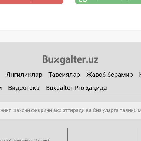
Янгиликлар
Тавсиялар
Жавоб берамиз
м
Видеотека
Buxgalter Pro ҳақида
инг шахсий фикрини акс эттиради ва Сиз уларга таяниб 
ҳатчи" газеталари, "Амалий