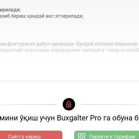
ирилади;
азиб бериш қандай акс эттирилади;
рақ-фактурасиз қабул қилинади. Бундай етказиб беришлар
транспорт корхонаси харидорнинг омборига товар етказиб
н етиб келган товарни қабул қилишингиз шарт
ини ўқиш учун Buxgalter Pro га обуна 
Сайтга кириш
Перейти к тарифам