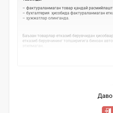
– фактураланмаган товар қандай расмийлашт
– бухгалтерия ҳисобида фактураланмаган етк
– ҳужжатлар олинганда.
Баъзан товарлар етказиб берувчидан ҳисобва
етказиб берувчининг топшириғига биноан авто
этилмаган.
Ҳисобварақ-фактуранинг йўқлигига қарамасда
Давом