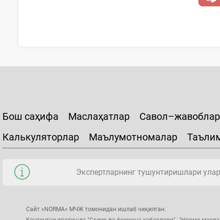
Бош саҳифа
Маслаҳатлар
Савол–жавоблар
Калькуляторлар
Маълумотномалар
Таъли
Экспертларнинг тушунтиришлари уларн
Сайт «NORMA» МЧЖ томонидан ишлаб чиқилган.
Контентни яратишда "Солиқ ва божхона хабарлари" , "Норма масла