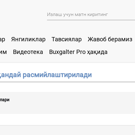
ар
Янгиликлар
Тавсиялар
Жавоб берамиз
им
Видеотека
Buxgalter Pro ҳақида
қандай расмийлаштирилади
слари