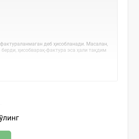
 фактураланмаган деб ҳисобланади. Масалан,
 берди, ҳисобварақ-фактура эса ҳали тақдим
бўлинг