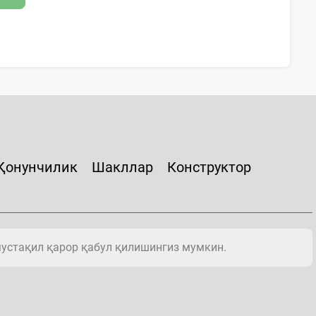
Қонунчилик
Шакллар
Конструктор
мустақил қарор қабул қилишингиз мумкин.