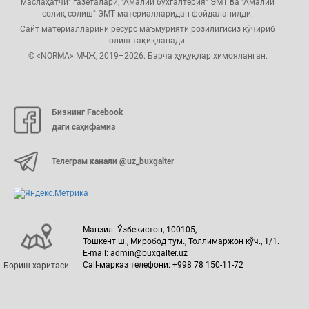
маслаҳатчи" газеталари, "Амалий бухгалтерия" ЭМТ ва "Амалий
солиқ солиш" ЭМТ материалларидан фойдаланилди.
Сайт материалларини ресурс маъмурияти розилигисиз кўчириб
олиш тақиқланади.
© «NORMA» МЧЖ, 2019–2026. Барча ҳуқуқлар ҳимояланган.
Бизнинг Facebook
даги саҳифамиз
Телеграм канали @uz_buxgalter
Манзил: Ўзбекистон, 100105,
Тошкент ш., Миробод тум., Толлимаржон кўч., 1/1.
E-mail: admin@buxgalter.uz
Call-марказ телефони: +998 78 150-11-72
Бориш харитаси