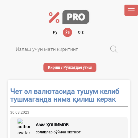
Tog
nav
Ру
Ўз
Oʻz
Кириш / Рўйхатдан ўтиш
Чет эл валютасида тушум келиб
тушмаганда нима қилиш керак
30.03.2023
Азиз ҲОШИМОВ
солиқлар бўйича эксперт