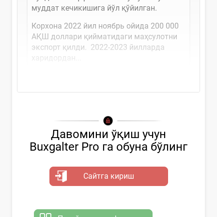
муддат кечикишига йўл қўйилган.
Корхона 2022 йил ноябрь ойида 200 000
АҚШ доллари қийматидаги маҳсулотни
экспорт қилди. 2022-2023 йилларда
харидордан...
Давомини ўқиш учун
Buxgalter Pro га обуна бўлинг
Сайтга кириш