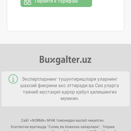
Перейти к тарифам
Экспертларнинг тушунтиришлари уларнинг
шахсий фикрини акс эттиради ва Сиз уларга
таяниб мустақил қарор қабул қилишингиз
мумкин.
Сайт «NORMA» МЧЖ томонидан ишлаб чиқилган.
Контентни яратишда "Солиқ ва божхона хабарлари" , "Норма