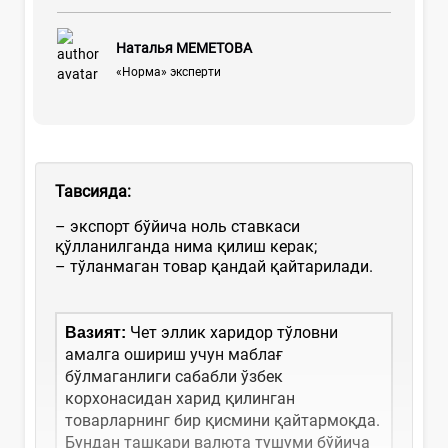
Наталья МЕМЕТОВА
«Норма» эксперти
Тавсияда
:
– экспорт бўйича ноль ставкаси
қўлланилганда нима қилиш керак;
– тўланмаган товар қандай қайтарилади.
Чет эллик харидор тўловни
Вазият:
амалга ошириш учун маблағ
бўлмаганлиги сабабли ўзбек
корхонасидан харид қилинган
товарларнинг бир қисмини қайтармоқда.
Бундан ташқари валюта тушуми бўйича