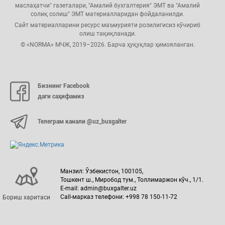
маслаҳатчи" газеталари, "Амалий бухгалтерия" ЭМТ ва "Амалий
солиқ солиш" ЭМТ материалларидан фойдаланилди.
Сайт материалларини ресурс маъмурияти розилигисиз кўчириб
олиш тақиқланади.
© «NORMA» МЧЖ, 2019–2026. Барча ҳуқуқлар ҳимояланган.
Бизнинг Facebook
даги саҳифамиз
Телеграм канали @uz_buxgalter
Манзил: Ўзбекистон, 100105,
Тошкент ш., Миробод тум., Толлимаржон кўч., 1/1.
E-mail: admin@buxgalter.uz
Call-марказ телефони: +998 78 150-11-72
Бориш харитаси