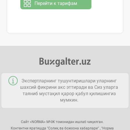
Перейти к тарифам
Экспертларнинг тушунтиришлари уларнинг
шахсий фикрини акс эттиради ва Сиз уларга
таяниб мустақил қарор қабул қилишингиз
мумкин.
Сайт «NORMA» МЧЖ томонидан ишлаб чиқилган.
Контентни яратишда "Солиқ ва божхона хабарлари" , "Норма