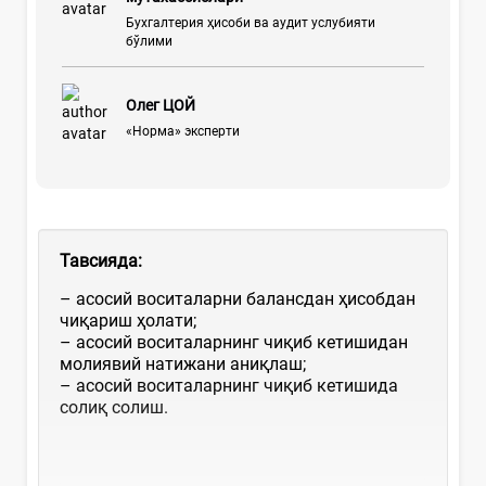
Бухгалтерия ҳисоби ва аудит услубияти
бўлими
Олег ЦОЙ
«Норма» эксперти
Тавсияда:
– асосий воситаларни балансдан ҳисобдан
чиқариш ҳолати;
– асосий воситаларнинг чиқиб кетишидан
молиявий натижани аниқлаш;
– асосий воситаларнинг чиқиб кетишида
солиқ солиш.