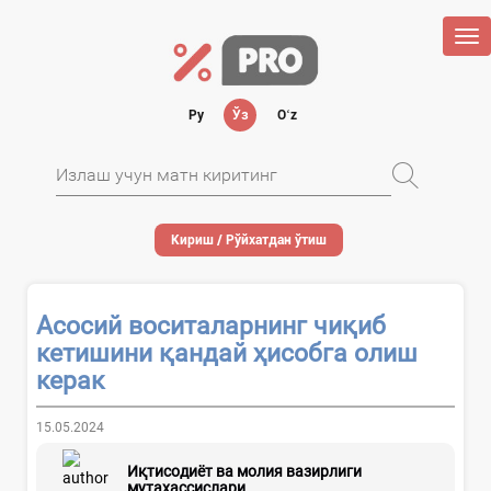
Tog
nav
Ру
Ўз
Oʻz
Кириш / Рўйхатдан ўтиш
Асосий воситаларнинг чиқиб
кетишини қандай ҳисобга олиш
керак
15.05.2024
Иқтисодиёт ва молия вазирлиги
мутахассислари