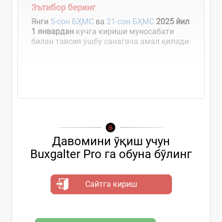
Эътибор беринг
Янги
5-сон БҲМС
ва
21-сон БҲМС
2025 йил
1 январдан
кучга кириши муносабати
билан тавсия ушбу санагача амал қилади.
Асосий...
Давомини ўқиш учун
Buxgalter Pro га обуна бўлинг
Сайтга кириш