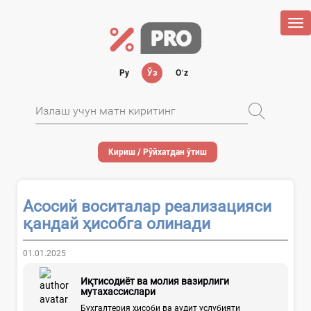
Tog
nav
Ру
Ўз
Oʻz
Кириш / Рўйхатдан ўтиш
Асосий воситалар реализацияси
қандай ҳисобга олинади
01.01.2025
Иқтисодиёт ва молия вазирлиги
мутахассислари
Бухгалтерия ҳисоби ва аудит услубияти