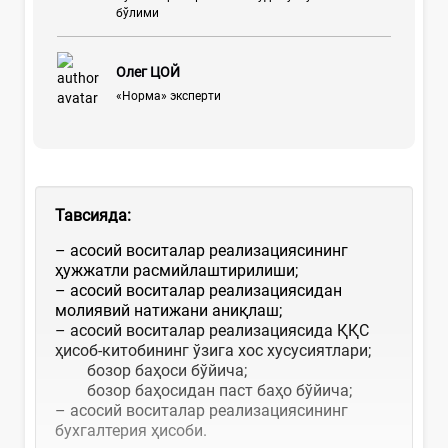
бўлими
Олег ЦОЙ
«Норма» эксперти
Тавсияда
:
– асосий воситалар реализациясининг
ҳужжатли расмийлаштирилиши;
– асосий воситалар реализациясидан
молиявий натижани аниқлаш;
– асосий воситалар реализациясида ҚҚС
ҳисоб-китобининг ўзига хос хусусиятлари;
бозор баҳоси бўйича;
бозор баҳосидан паст баҳо бўйича;
– асосий воситалар реализациясининг
бухгалтерия ҳисоби.