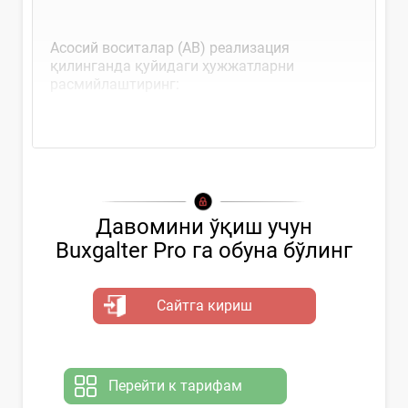
Асосий воситалар (АВ) реализация
қилинганда қуйидаги ҳужжатларни
расмийлаштиринг:
олди-сотди...
Давомини ўқиш учун
Buxgalter Pro га обуна бўлинг
Сайтга кириш
Перейти к тарифам