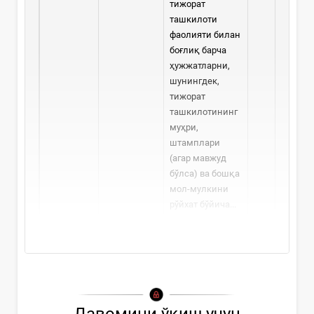
тижорат
ташкилоти
фаолияти билан
боғлиқ барча
ҳужжатларни,
шунингдек,
тижорат
ташкилотининг
муҳри,
штамплари
(агар мавжуд
бўлса) ва бошқа
мол-мулкини
рўйхат бўйича...
Давомини ўқиш учун