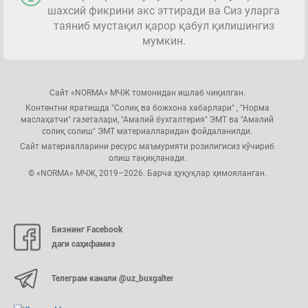
шахсий фикрини акс эттиради ва Сиз уларга
таяниб мустақил қарор қабул қилишингиз
мумкин.
Сайт «NORMA» МЧЖ томонидан ишлаб чиқилган.
Контентни яратишда "Солиқ ва божхона хабарлари" , "Норма
маслаҳатчи" газеталари, "Амалий бухгалтерия" ЭМТ ва "Амалий
солиқ солиш" ЭМТ материалларидан фойдаланилди.
Сайт материалларини ресурс маъмурияти розилигисиз кўчириб
олиш тақиқланади.
© «NORMA» МЧЖ, 2019–2026. Барча ҳуқуқлар ҳимояланган.
Бизнинг Facebook
даги саҳифамиз
Телеграм канали @uz_buxgalter