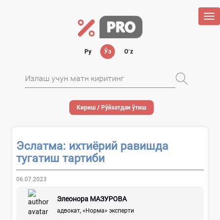
Tog
nav
Ру
Ўз
Oʻz
Кириш / Рўйхатдан ўтиш
Эслатма: ихтиёрий равишда
тугатиш тартиби
06.07.2023
Элеонора МАЗУРОВА
адвокат, «Норма» эксперти