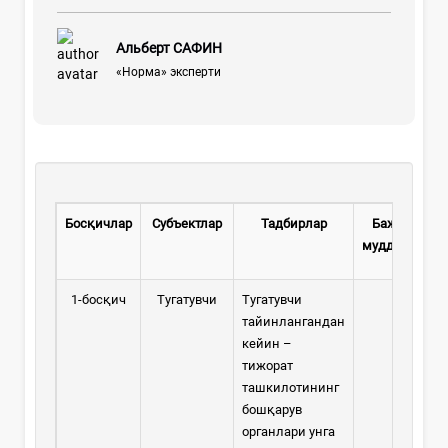
Альберт САФИН
«Норма» эксперти
Босқичлар
Субъект
лар
Тадбирлар
Бажариш
муддатлари
1-босқич
Тугатувчи
Тугатувчи
тайинлангандан
кейин –
тижорат
ташкилотининг
бошқарув
органлари унга