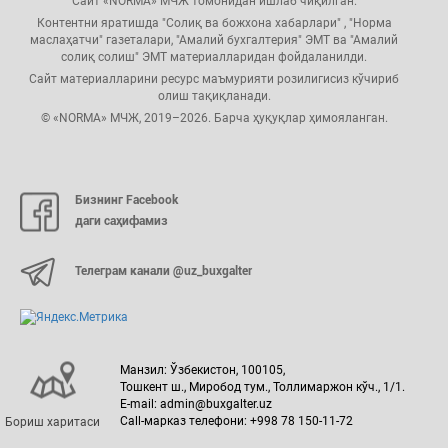
Сайт «NORMA» МЧЖ томонидан ишлаб чиқилган.
Контентни яратишда "Солиқ ва божхона хабарлари" , "Норма
маслаҳатчи" газеталари, "Амалий бухгалтерия" ЭМТ ва "Амалий
солиқ солиш" ЭМТ материалларидан фойдаланилди.
Сайт материалларини ресурс маъмурияти розилигисиз кўчириб
олиш тақиқланади.
© «NORMA» МЧЖ, 2019–2026. Барча ҳуқуқлар ҳимояланган.
Бизнинг Facebook
даги саҳифамиз
Телеграм канали @uz_buxgalter
Манзил: Ўзбекистон, 100105,
Тошкент ш., Миробод тум., Толлимаржон кўч., 1/1.
E-mail: admin@buxgalter.uz
Call-марказ телефони: +998 78 150-11-72
Бориш харитаси