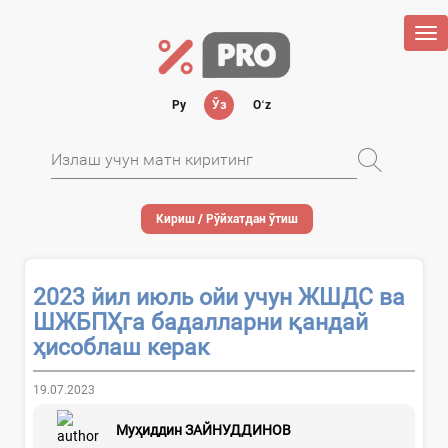
Tog
nav
Ру
Ўз
Oʻz
Кириш / Рўйхатдан ўтиш
2023 йил июль ойи учун ЖШДС ва
ШЖБПҲга бадалларни қандай
ҳисоблаш керак
19.07.2023
Муҳиддин ЗАЙНУДДИНОВ