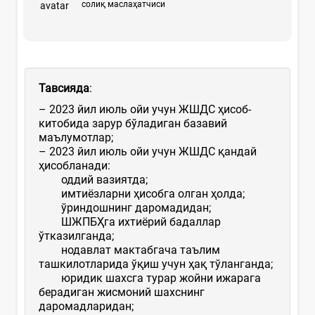
солиқ маслаҳатчиси
Тавсияда
:
– 2023 йил июль ойи учун ЖШДС ҳисоб-
китобида зарур бўладиган базавий
маълумотлар;
– 2023 йил июль ойи учун ЖШДС қандай
ҳисобланади:
оддий вазиятда;
имтиёзларни ҳисобга олган ҳолда;
ўриндошнинг даромадидан;
ШЖПБҲга ихтиёрий бадаллар
ўтказилганда;
нодавлат мактабгача таълим
ташкилотларида ўқиш учун ҳақ тўланганда;
юридик шахсга турар жойни ижарага
берадиган жисмоний шахснинг
даромадларидан;