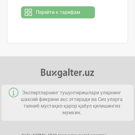
Перейти к тарифам
Экспертларнинг тушунтиришлари уларнинг
шахсий фикрини акс эттиради ва Сиз уларга
таяниб мустақил қарор қабул қилишингиз
мумкин.