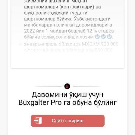
жисмоний шахснинг меҳнат
шартномалари (контрактлари) ва
фуқаролик-ҳуқуқий тусдаги
шартномалар бўйича Ўзбекистондаги
манбалардан олинган даромадларига
2022 йил 1 майдан бошлаб 12 % ставка
бўйича солиқ солиниши лозим
;
январь-апрель ойларида МҲЭКМ 920 000
сўмни май-июль ойларида эса 980 000
сўмни ташкил қилди
Давомини ўқиш учун
Buxgalter Pro га обуна бўлинг
Сайтга кириш