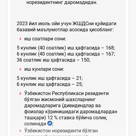
норезидентнинг даромадидан.
2023 йил июль ойи учун ЖШДСни қуйидаги
базавий маълумотлар асосида ҳисобланг:
иш соатлари сони:
5 кунлик (40 соатлик) иш ҳафтасида – 168;
6 кунлик (40 соатлик) иш ҳафтасида – 167;
36 соатлик иш ҳафтасида – 150;
иш кунлари сони:
5 кунлик иш ҳафтасида – 21;
6 кунлик иш ҳафтасида – 25;
Ўзбекистон Республикаси резиденти
бўлган жисмоний шахсларнинг
даромадларига (дивидендлар ва
фоизлар кўринишидаги даромадлардан
ташқари) 12 % ставка бўйича солиқ
солинади
;
Ўзбекистон норезиденти бўлган