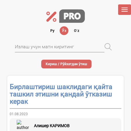
Tog
nav
Ру
Ўз
Oʻz
Кириш / Рўйхатдан ўтиш
Бирлаштириш шаклидаги қайта
ташкил этишни қандай ўтказиш
керак
01.08.2023
Алишер КАРИМОВ