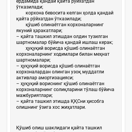
ёрдамида қандай қайта рўйхатдан
ўтказилади;
корхона бевосита келган ҳолда қандай
қайта рўйхатдан ўтказилади;
қўшиб олинаётган корхоналарнинг
якуний ҳаракатлари;
–
қайта ташкил этишдан олдин тузилган
шартномалар бўйича қандай ишлаш керак;
ҳуқуқий ворисда қўшиб олинаётган
корхоналарнинг ходимлари билан меҳнат
шартномалари;
–
ҳуқуқий ворисда қўшиб олинаётган
корхоналардан олинган узоқ муддатли
активлар амортизацияси;
–
ҳуқуқий вориснинг қўшиб олинаётган
корхоналарнинг солиқларини тўлаш бўйича
мажбуриятлари;
–
қайта ташкил этишда ҚҚСни ҳисобга
олишнинг ўзига хос жиҳатлари.
Қўшиб олиш шаклидаги қайта ташкил