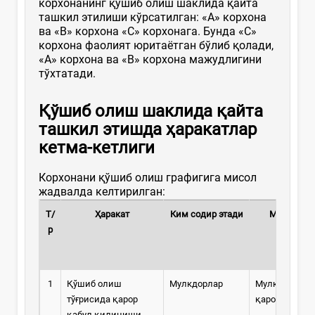
корхонанинг қўшиб олиш шаклида қайта
ташкил этилиши кўрсатилган: «А» корхона
ва «В» корхона «С» корхонага. Бунда «С»
корхона фаолият юритаётган бўлиб қолади,
«А» корхона ва «В» корхона мажудлигини
тўхтатади.
Қўшиб олиш шаклида қайта
ташкил этишда ҳаракатлар
кетма-кетлиги
Корхонани қўшиб олиш графигига мисол
жадвалда келтирилган:
Т/
Ҳаракат
Ким содир этади
Муддатла
р
1
Қўшиб олиш
Мулкдорлар
Мулкдорларн
тўғрисида қарор
қарори бўйич
қабул қилиниши