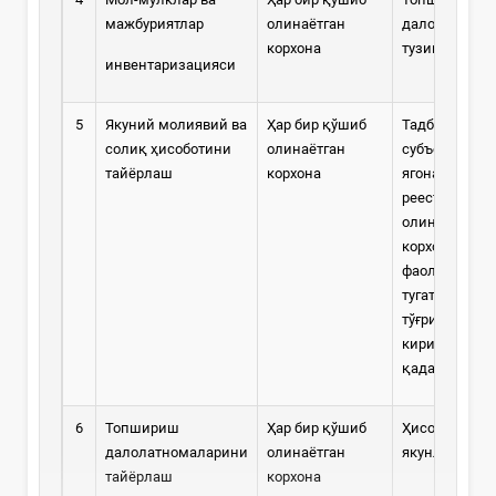
мажбуриятлар
олинаётган
далолатомас
корхона
тузишдан ол
инвентаризацияси
5
Якуний молиявий ва
Ҳар бир қўшиб
Тадбиркорли
солиқ ҳисоботини
олинаётган
субъектлари
тайёрлаш
корхона
ягона давлат
реестрига қў
олинаётган
корхоналар
фаолияти
тугатилганли
тўғрисида ёз
киритилгунга
қадар
6
Топшириш
Ҳар бир қўшиб
Ҳисобот тузи
далолатномаларини
олинаётган
якунлари бўй
тайёрлаш
корхона