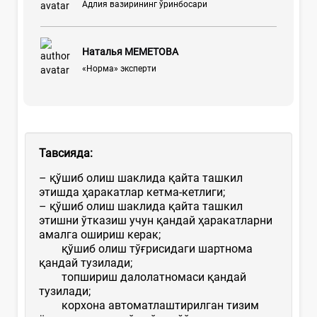
Адлия вазирининг ўринбосари
Наталья МЕМЕТОВА
«Норма» эксперти
Тавсияда:
–
қўшиб олиш шаклида қайта ташкил
этишда ҳаракатлар кетма-кетлиги;
–
қўшиб олиш шаклида қайта ташкил
этишни ўтказиш учун қандай ҳаракатларни
амалга ошириш керак;
қўшиб олиш тўғрисидаги шартнома
қандай тузилади;
топшириш далолатномаси қандай
тузилади;
корхона автоматлаштирилган тизим