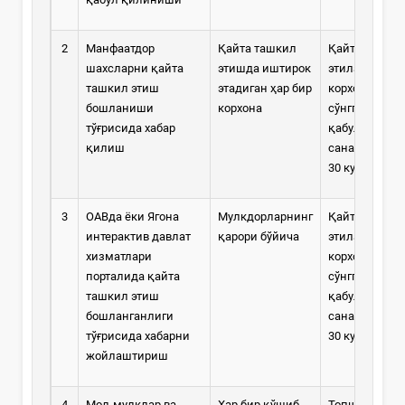
2
Манфаатдор
Қайта ташкил
Қайта ташки
шахсларни қайта
этишда иштирок
этилаётган
ташкил этиш
этадиган ҳар бир
корхоналарн
бошланиши
корхона
сўнггиси қар
тўғрисида хабар
қабул қилган
қилиш
санадан бош
30 кун давом
3
ОАВда ёки Ягона
Мулкдорларнинг
Қайта ташки
интерактив давлат
қарори бўйича
этилаётган
хизматлари
корхоналарн
порталида қайта
сўнггиси қар
ташкил этиш
қабул қилган
бошланганлиги
санадан бош
тўғрисида хабарни
30 кун давом
жойлаштириш
4
Мол-мулклар ва
Ҳар бир қўшиб
Топшириш