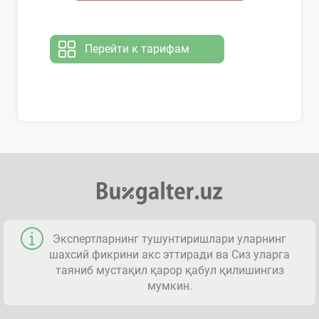
Перейти к тарифам
Экспертларнинг тушунтиришлари уларнинг
шахсий фикрини акс эттиради ва Сиз уларга
таяниб мустақил қарор қабул қилишингиз
мумкин.