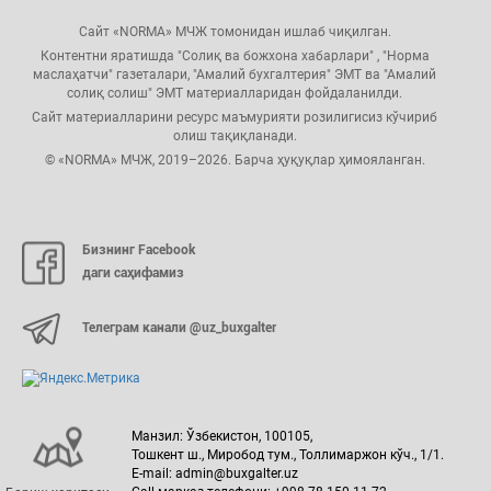
Сайт «NORMA» МЧЖ томонидан ишлаб чиқилган.
Контентни яратишда "Солиқ ва божхона хабарлари" , "Норма
маслаҳатчи" газеталари, "Амалий бухгалтерия" ЭМТ ва "Амалий
солиқ солиш" ЭМТ материалларидан фойдаланилди.
Сайт материалларини ресурс маъмурияти розилигисиз кўчириб
олиш тақиқланади.
© «NORMA» МЧЖ, 2019–2026. Барча ҳуқуқлар ҳимояланган.
Бизнинг Facebook
даги саҳифамиз
Телеграм канали @uz_buxgalter
Манзил: Ўзбекистон, 100105,
Тошкент ш., Миробод тум., Толлимаржон кўч., 1/1.
E-mail: admin@buxgalter.uz