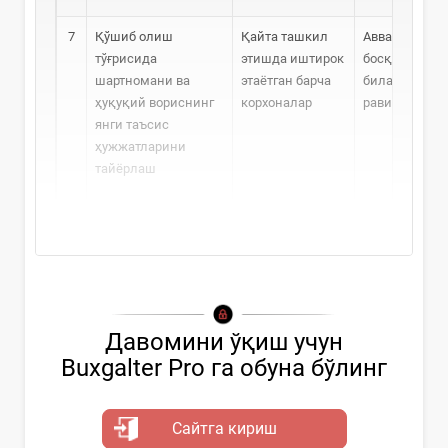
7
Қўшиб олиш
Қайта ташкил
Аввалги
тўғрисида
этишда иштирок
босқичлар
шартномани ва
этаётган барча
билан парал
ҳуқуқий вориснинг
корхоналар
равишда
янги таъсис
ҳужжатларини
тайёрлаш
Давомини ўқиш учун
Buxgalter Pro га обуна бўлинг
Сайтга кириш