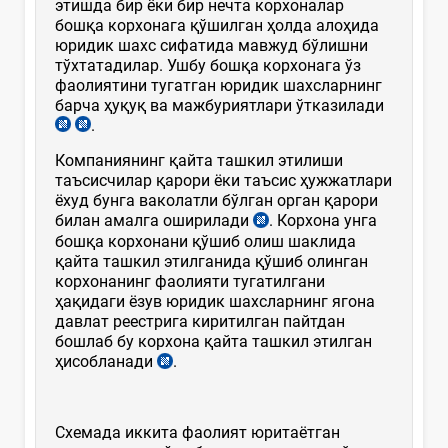
этишда бир ёки бир нечта корхоналар
бошқа корхонага қўшилган ҳолда алоҳида
юридик шахс сифатида мавжуд бўлишни
тўхтатадилар. Ушбу бошқа корхонага ўз
фаолиятини тугатган юридик шахсларнинг
барча ҳуқуқ ва мажбуриятлари ўтказилади
.
Компаниянинг қайта ташкил этилиши
таъсисчилар қарори ёки таъсис ҳужжатлари
ёхуд бунга ваколатли бўлган орган қарори
билан амалга оширилади
. Корхона унга
бошқа корхонани қўшиб олиш шаклида
қайта ташкил этилганида қўшиб олинган
корхонанинг фаолияти тугатилгани
ҳақидаги ёзув юридик шахсларнинг ягона
давлат реестрига киритилган пайтдан
бошлаб бу корхона қайта ташкил этилган
ҳисобланади
.
Схемада иккита фаолият юритаётган