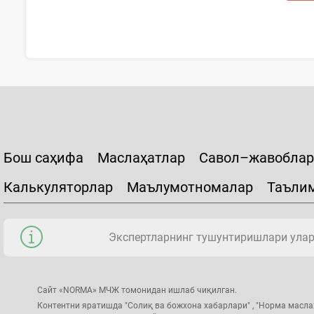
Бош саҳифа
Маслаҳатлар
Савол–жавоблар
Калькуляторлар
Маълумотномалар
Таъли
Экспертларнинг тушунтиришлари уларн
Сайт «NORMA» МЧЖ томонидан ишлаб чиқилган.
Контентни яратишда "Солиқ ва божхона хабарлари" , "Норма масла