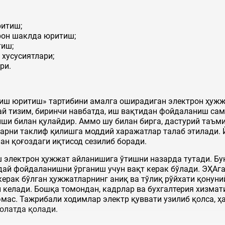
ритиш;
рон шаклда юритиш;
тиш;
 хусусиятлари;
ри.
 иш юритиш» тартибини амалга оширадиган электрон ҳуж
ай тизим, биринчи навбатда, иш вақтидан фойдаланиш са
 билан қулайдир. Аммо шу билан бирга, дастурий таъми
арни таклиф қилишга моддий харажатлар талаб этилади. 
ан қоғоздаги иқтисод сезилиб боради.
электрон ҳужжат айланишига ўтишни назарда тутади. Бун
дай фойдаланишни ўрганиш учун вақт керак бўлади. ЭҲАга
ерак бўлган ҳужжатларнинг аниқ ва тўлиқ рўйхати қонуни
 келади. Бошқа томондан, кадрлар ва бухгалтерия хизма
мас. Тажрибали ходимлар электр қуввати узилиб қолса, ҳ
олатда қолади.