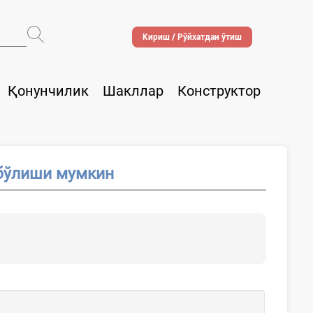
Кириш / Рўйхатдан ўтиш
Қонунчилик
Шакллар
Конструктор
бўлиши мумкин