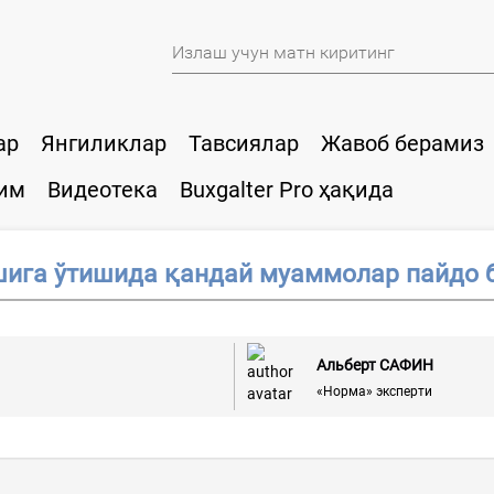
ар
Янгиликлар
Тавсиялар
Жавоб берамиз
им
Видеотека
Buxgalter Pro ҳақида
шига ўтишида қандай муаммолар пайдо 
Альберт САФИН
«Норма» эксперти