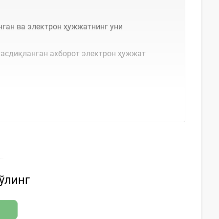
нган ва электрон ҳужжатнинг уни
тасдиқланган ахборот электрон ҳужжат
бўлинг