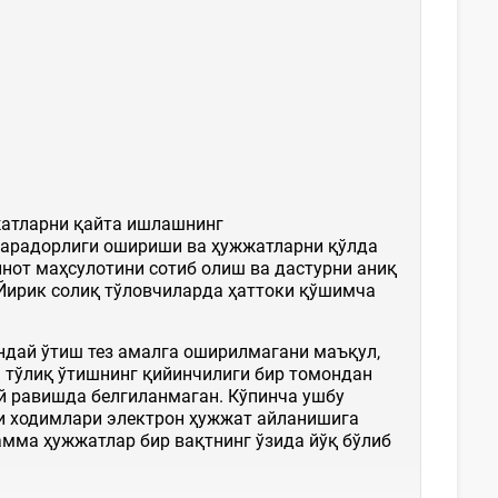
жатларни қайта ишлашнинг
марадорлиги ошириши ва ҳужжатларни қўлда
нот маҳсулотини сотиб олиш ва дастурни аниқ
Йирик солиқ тўловчиларда ҳаттоки қўшимча
дай ўтиш тез амалга оширилмагани маъқул,
 тўлиқ ўтишнинг қийинчилиги бир томондан
й равишда белгиланмаган. Кўпинча ушбу
ти ходимлари электрон ҳужжат айланишига
амма ҳужжатлар бир вақтнинг ўзида йўқ бўлиб