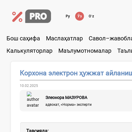
Ру
Ўз
Oʻz
Бош саҳифа
Маслаҳатлар
Савол–жавобл
Калькуляторлар
Маълумотномалар
Таъл
Корхона электрон ҳужжат айлани
10.02.2025
Элеонора МАЗУРОВА
адвокат, «Норма» эксперти
Тавсияда: