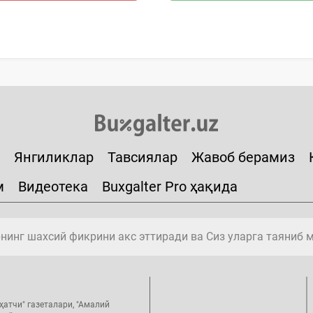
Янгиликлар
Тавсиялар
Жавоб берамиз
м
Видеотека
Buxgalter Pro ҳақида
инг шахсий фикрини акс эттиради ва Сиз уларга таяниб 
ҳатчи" газеталари, "Амалий