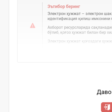
Эътибор беринг
Электрон ҳужжат – электрон шакл
идентификация қилиш имконини б
Ахборот ресурсларида сақланади
бўлиб, қоғоз ҳужжат билан бир х
Электрон ҳужжат қоғоздаги ҳуж
Давом