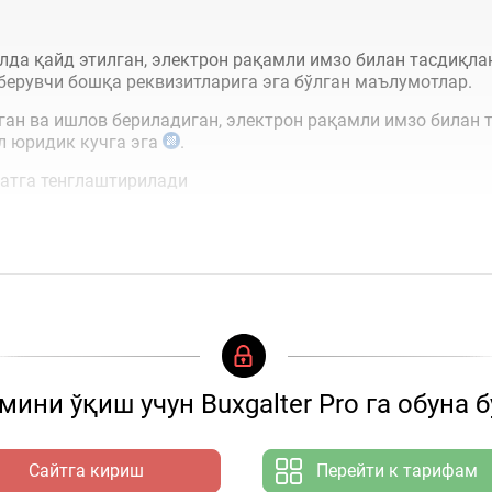
да қайд этилган, электрон рақамли имзо билан тасдиқла
ерувчи бошқа реквизитларига эга бўлган маълумотлар.
ган ва ишлов бериладиган, электрон рақамли имзо билан 
ил юридик кучга эга
.
жатга тенглаштирилади
ини ўқиш учун Buxgalter Pro га обуна 
Сайтга кириш
Перейти к тарифам