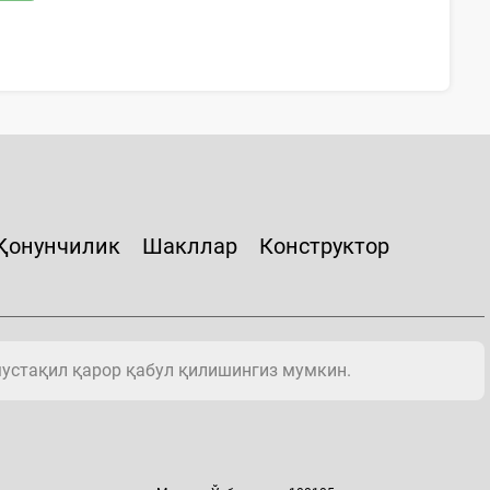
Қонунчилик
Шакллар
Конструктор
мустақил қарор қабул қилишингиз мумкин.