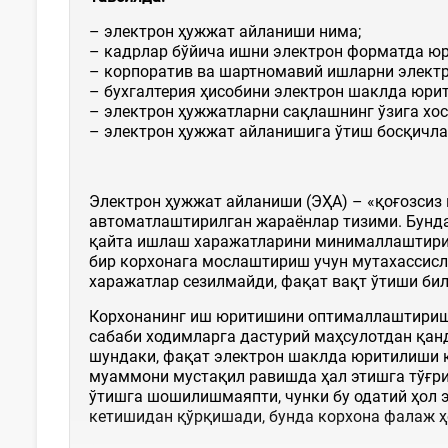
– электрон ҳужжат айланиши нима;
– кадрлар бўйича ишни электрон форматда ю
– корпоратив ва шартномавий ишларни элект
– бухгалтерия ҳисобини электрон шаклда юри
– электрон ҳужжатларни сақлашнинг ўзига хос
– электрон ҳужжат айланишига ўтиш босқичла
Электрон ҳужжат айланиши (ЭҲА) – «қоғозсиз
автоматлаштирилган жараёнлар тизими. Бунд
қайта ишлаш харажатларини минималлаштириши
бир корхонага мослаштириш учун мутахассисл
харажатлар сезилмайди, фақат вақт ўтиши бил
Корхонанинг иш юритишини оптималлаштириш 
сабаби ходимларга дастурий маҳсулотдан қан
шундаки, фақат электрон шаклда юритилиши к
муаммони мустақил равишда ҳал этишга тўғри
ўтишга шошилишмаяпти, чунки бу одатий ҳол э
кетишидан қўрқишади, бунда корхона фалаж ҳ