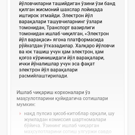
йўловчиларни ташийдиган ўзини ўзи банд
қилган жисмоний шахслар лойиҳада
иштирок этмайди. Электрон йўл
варақалари ташувчиларнинг ўзлари
томонидан, Транспорт вазирлиги
томонидан ишлаб чиқилган, «Электрон
йўл варақаси» ягона платформасида
рўйхатдан ўтказадилар. Халқаро йўловчи
ва юк ташиш учун ҳам электрон, ҳам
қоғоз кўринишидаги йўл варақалари,
ички йўналишлар учун эса фақат
электрон йўл варақалари
расмийлаштирилади.
Ишлаб чиқариш корхоналари ўз
маҳсулотларини қуйидагича сотишлари
мумкин:
нақд пулсиз ҳисоб-китоблар орқали, шу
жумладан комиссия шартномалари
бўйича. Ўзининг ишлаб чиқарган
маҳсулотларини сотиш улгуржи савдо