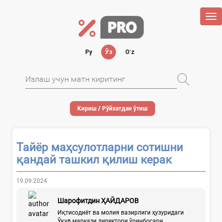
Tog
nav
Ру
Ўз
Oʻz
Кириш / Рўйхатдан ўтиш
Тайёр маҳсулотларни сотишни
қандай ташкил қилиш керак
19.09.2024
Шарофитдин ҲАЙДАРОВ
Иқтисодиёт ва молия вазирлиги ҳузуридаги
Ўқув маркази директори ўринбосари