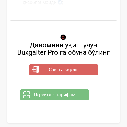
ҳисобланмайди
;
ўзининг савдо дўконлари (шу...
Давомини ўқиш учун
Buxgalter Pro га обуна бўлинг
Сайтга кириш
Перейти к тарифам