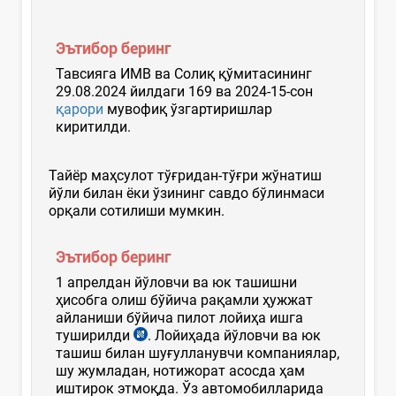
Эътибор беринг
Тавсияга ИМВ ва Солиқ қўмитасининг
29.08.2024 йилдаги 169 ва 2024-15-сон
қарори
мувофиқ ўзгартиришлар
киритилди.
Тайёр маҳсулот тўғридан-тўғри жўнатиш
йўли билан ёки ўзининг савдо бўлинмаси
орқали сотилиши мумкин.
Эътибор беринг
1 апрелдан йўловчи ва юк ташишни
ҳисобга олиш бўйича рақамли ҳужжат
айланиши бўйича пилот лойиҳа ишга
туширилди
. Лойиҳада йўловчи ва юк
ташиш билан шуғулланувчи компаниялар,
шу жумладан, нотижорат асосда ҳам
иштирок этмоқда. Ўз автомобилларида