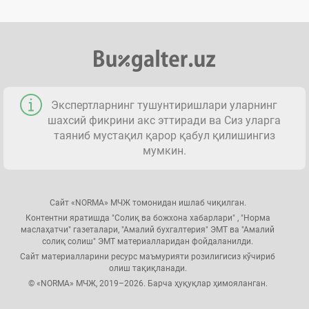
Экспертларнинг тушунтиришлари уларнинг
шахсий фикрини акс эттиради ва Сиз уларга
таяниб мустақил қарор қабул қилишингиз
мумкин.
Сайт «NORMA» МЧЖ томонидан ишлаб чиқилган.
Контентни яратишда "Солиқ ва божхона хабарлари" , "Норма
маслаҳатчи" газеталари, "Амалий бухгалтерия" ЭМТ ва "Амалий
солиқ солиш" ЭМТ материалларидан фойдаланилди.
Сайт материалларини ресурс маъмурияти розилигисиз кўчириб
олиш тақиқланади.
© «NORMA» МЧЖ, 2019–2026. Барча ҳуқуқлар ҳимояланган.