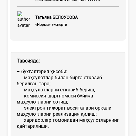
Татьяна БЕЛОУСОВА
«Норма» эксперти
Тавсияда:
– бухгалтерия ҳисоби:
маҳсулотлар билан бирга етказиб
берилган тара;
маҳсулотларни етказиб бериш;
комиссия шартномаси бўйича
маҳсулотларни сотиш;
электрон тижорат воситалари орқали
маҳсулотларни реализация қилиш;
харидорлар томонидан маҳсулотларнинг
қайтарилиши.