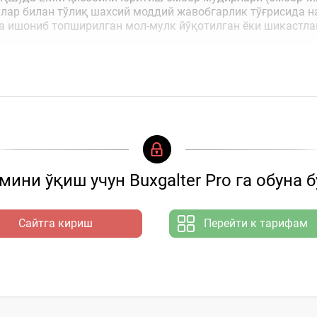
лар билан тўлиқ шахсий моддий жавобгарлик тўғрисида н
 ишониб топширилган мол-мулк йўқотилган ёки шикастла
ҳайдовчилар билан ҳам тўлиқ шахсий моддий жавобгарлик
ини ўқиш учун Buxgalter Pro га обуна 
Сайтга кириш
Перейти к тарифам