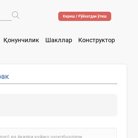
Кириш / Рўйхатдан ўтиш
Қонунчилик
Шакллар
Конструктор
рак
ар) ва ёқилғи қуйиш шохобчалари