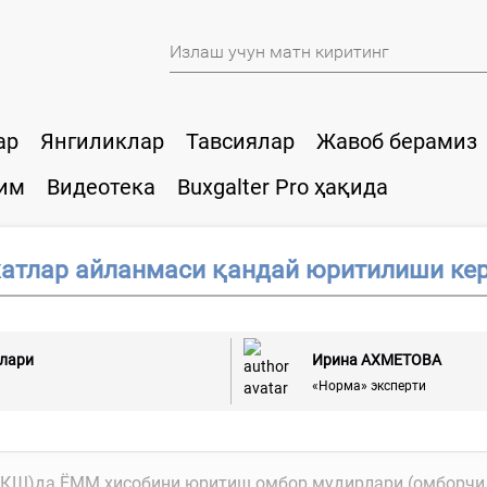
ар
Янгиликлар
Тавсиялар
Жавоб берамиз
им
Видеотека
Buxgalter Pro ҳақида
атлар айланмаси қандай юритилиши ке
слари
Ирина АХМЕТОВА
«Норма» эксперти
АЁҚШ)да ЁММ ҳисобини юритиш омбор мудирлари (омборчил