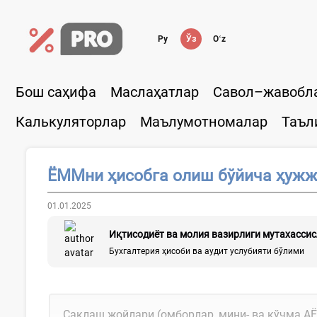
Ру
Ўз
Oʻz
Бош саҳифа
Маслаҳатлар
Савол–жавобл
Калькуляторлар
Маълумотномалар
Таъл
ЁММни ҳисобга олиш бўйича ҳужж
01.01.2025
Иқтисодиёт ва молия вазирлиги мутахасси
Бухгалтерия ҳисоби ва аудит услубияти бўлими
Сақлаш жойлари (омборлар, мини- ва кўчма 