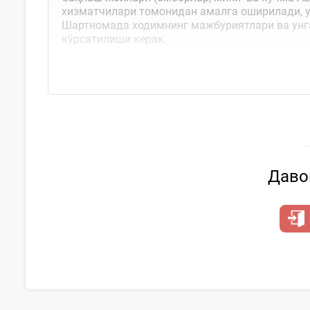
хизматчилари томонидан амалга оширилади, у
Шартномада ходимнинг мажбуриятлари ва унга
кўрсатилиши керак.
АЁҚШда автомобилларга ёқилғи қуйдирадиган 
Давом