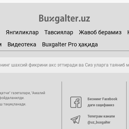
Янгиликлар
Тавсиялар
Жавоб берамиз
м
Видеотека
Buxgalter Pro ҳақида
инг шахсий фикрини акс эттиради ва Сиз уларга таяниб 
ҳатчи" газеталари, "Амалий
 фойдаланилди.
Бизнинг Facebook
иш тақиқланади.
даги саҳифамиз
Телеграм канали
@uz_buxgalter