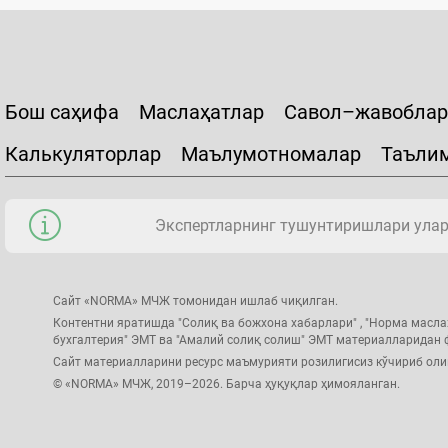
Бош саҳифа
Маслаҳатлар
Савол–жавоблар
Калькуляторлар
Маълумотномалар
Таъли
Экспертларнинг тушунтиришлари уларн
Сайт «NORMA» МЧЖ томонидан ишлаб чиқилган.
Контентни яратишда "Солиқ ва божхона хабарлари" , "Норма масла
бухгалтерия" ЭМТ ва "Амалий солиқ солиш" ЭМТ материалларидан
Сайт материалларини ресурс маъмурияти розилигисиз кўчириб ол
© «NORMA» МЧЖ, 2019–2026. Барча ҳуқуқлар ҳимояланган.