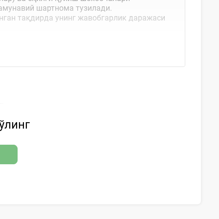
амунавий шартнома тузилади.
нган тақдирда унинг жавобгарлик даражаси
 тўғрисида шартнома...
бўлинг