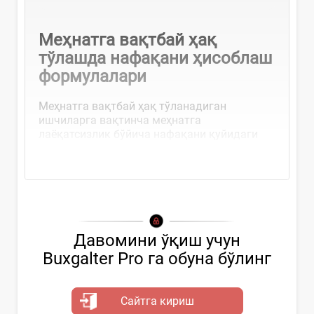
Меҳнатга вақтбай ҳақ
тўлашда нафақани ҳисоблаш
формулалари
Меҳнатга вақтбай ҳақ тўланадиган
ишчиларга вақтинча меҳнатга
лаёқатсизлик бўйича нафақани қуйидаги
формулалар бўйича...
Давомини ўқиш учун
Buxgalter Pro га обуна бўлинг
Сайтга кириш