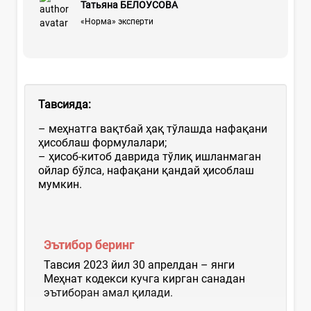
Татьяна БЕЛОУСОВА
«Норма» эксперти
Тавсияда:
– меҳнатга вақтбай ҳақ тўлашда нафақани
ҳисоблаш формулалари;
– ҳисоб-китоб даврида тўлиқ ишланмаган
ойлар бўлса, нафақани қандай ҳисоблаш
мумкин.
Эътибор беринг
Тавсия 2023 йил 30 апрелдан – янги
Меҳнат кодекси кучга кирган санадан
эътиборан амал қилади.