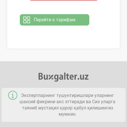
Перейти к тарифам
Экспертларнинг тушунтиришлари уларнинг
шахсий фикрини акс эттиради ва Сиз уларга
таяниб мустақил қарор қабул қилишингиз
мумкин.