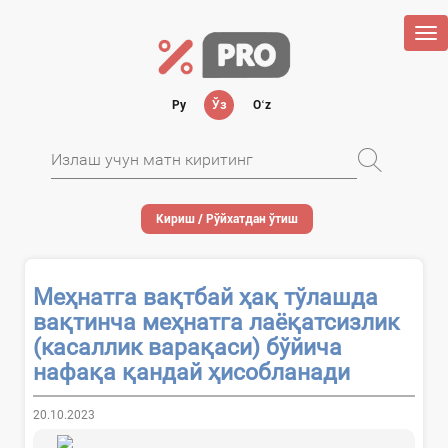
Tog
nav
Ру
Ўз
Oʻz
Кириш / Рўйхатдан ўтиш
Меҳнатга вақтбай ҳақ тўлашда
вақтинча меҳнатга лаёқатсизлик
(касаллик варақаси) бўйича
нафақа қандай ҳисобланади
20.10.2023