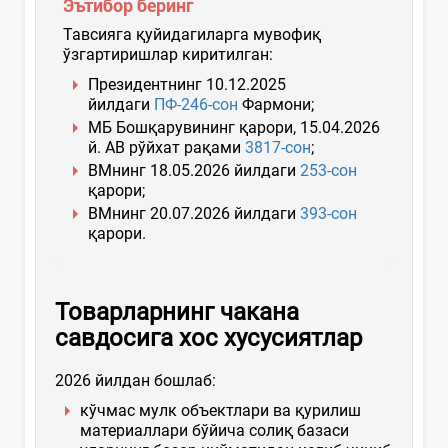
Эътибор беринг
Тавсияга қуйидагиларга мувофиқ
ўзгартиришлар киритилган:
Президентнинг 10.12.2025
йилдаги
ПФ-246-сон
Фармони;
МБ Бошқарувининг қарори, 15.04.2026
й. АВ рўйхат рақами
3817-сон
;
ВМнинг 18.05.2026 йилдаги
253-сон
қарори;
ВМнинг 20.07.2026 йилдаги
393-сон
қарори.
Товарл
арнинг чакана
савдосига хос хусусиятлар
2026 йилдан бошлаб:
кўчмас мулк объектлари ва қурилиш
материаллари бўйича солиқ базаси