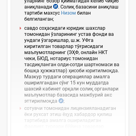
уларнинг бозор қийматидан келиб чиқиб
аниқланади
. Солиқ базасини аниқлаш
тартиби махсус
Низом
билан
белгиланган;
савдо соҳасидаги юридик шахслар
томонидан ўзларининг устав фонди ва
ундаги ўзгаришлар, ш.ж. УФга
киритилган товарлар тўғрисидаги
маълумотларнинг (ЭҲФ, онлайн НКТ
чеки, БЮД, нотариус томонидан
тасдиқланган олди-сотди шартномаси ва
бошқа ҳужжатлар) ҳисоби юритилмоқда.
Мазкур турдаги операциялар амалга
оширилгандан сўнг 15 кун муддатда
шахсий кабинет орқали солиқ органлари
маълумотлар базасида мажбурий акс
эттирилмоқда
;
сотувчи томонидан лицензияланадиган
ёки рухсат этиш ёҳуд хабардор қилиш
тартибида амалга ошириладиган
фаолият турлари бўйича товарлар
реализация қилинганда,...