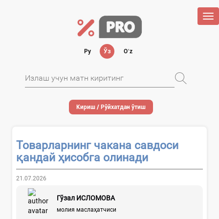
Tog
nav
Ру
Ўз
Oʻz
Кириш / Рўйхатдан ўтиш
Товарларнинг чакана савдоси
қандай ҳисобга олинади
21.07.2026
Гўзал ИСЛОМОВА
молия маслаҳатчиси