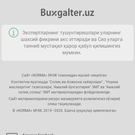
Экспертларнинг тушунтиришлари уларнинг
шахсий фикрини акс эттиради ва Сиз уларга
таяниб мустақил қарор қабул қилишингиз
мумкин.
Сайт «NORMA» МЧЖ томонидан ишлаб чиқилган.
Контентни яратишда "Солиқ ва божхона хабарлари" , "Норма
маслаҳатчи" газеталари, "Амалий бухгалтерия" ЭМТ ва "Амалий
солиқ солиш" ЭМТ материалларидан фойдаланилди.
Сайт материалларини ресурс маъмурияти розилигисиз кўчириб
олиш тақиқланади.
© «NORMA» МЧЖ, 2019–2026. Барча ҳуқуқлар ҳимояланган.