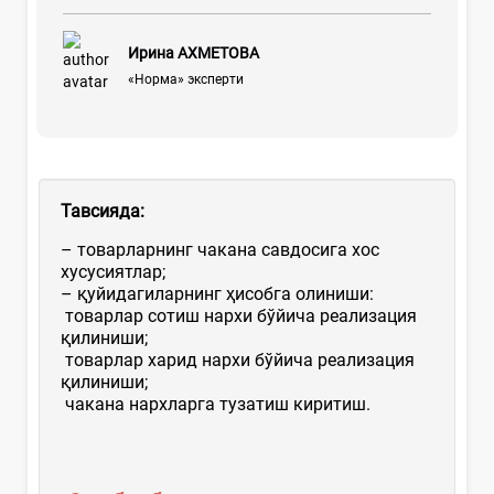
Ирина АХМЕТОВА
«Норма» эксперти
Тавсияда:
– товарларнинг чакана савдосига хос
хусусиятлар;
– қуйидагиларнинг ҳисобга олиниши:
товарлар сотиш нархи бўйича реализация
қилиниши;
товарлар харид нархи бўйича реализация
қилиниши;
чакана нархларга тузатиш киритиш.