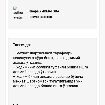
Ленара ХИКМАТОВА
«Норма» эксперти
Тавсияда
:
– меҳнат шартномаси тарафлари
келишувига кўра бошқа ишга доимий
асосда ўтказиш;
– ходимнинг соғлиғи туфайли бошқа ишга
доимий асосда ўтказиш;
– ходим билан алоҳида асослар бўйича
меҳнат шартномаси тугатилганида уни
доимий асосда бошқа ишга ўтказиш.