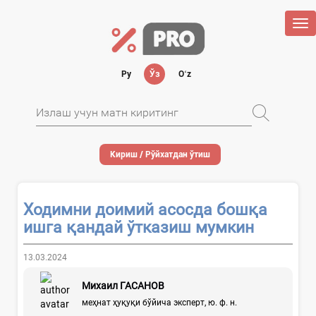
Tog
nav
Ру
Ўз
Oʻz
Кириш / Рўйхатдан ўтиш
Ходимни доимий асосда бошқа
ишга қандай ўтказиш мумкин
13.03.2024
Михаил ГАСАНОВ
меҳнат ҳуқуқи бўйича эксперт, ю. ф. н.