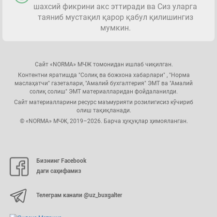
шахсий фикрини акс эттиради ва Сиз уларга
таяниб мустақил қарор қабул қилишингиз
мумкин.
Сайт «NORMA» МЧЖ томонидан ишлаб чиқилган.
Контентни яратишда "Солиқ ва божхона хабарлари" , "Норма
маслаҳатчи" газеталари, "Амалий бухгалтерия" ЭМТ ва "Амалий
солиқ солиш" ЭМТ материалларидан фойдаланилди.
Сайт материалларини ресурс маъмурияти розилигисиз кўчириб
олиш тақиқланади.
© «NORMA» МЧЖ, 2019–2026. Барча ҳуқуқлар ҳимояланган.
Бизнинг Facebook
даги саҳифамиз
Телеграм канали @uz_buxgalter