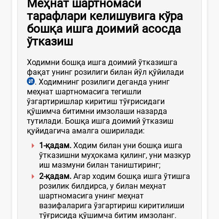
Меҳнат шартномаси
тарафлари келишувига кўра
бошқа ишга доимий асосда
ўтказиш
Ходимни бошқа ишга доимий ўтказишга
фақат унинг розилиги билан йўл қўйилади
. Ходимнинг розилиги деганда унинг
меҳнат шартномасига тегишли
ўзгартиришлар киритиш тўғрисидаги
қўшимча битимни имзолаши назарда
тутилади. Бошқа ишга доимий ўтказиш
қуйидагича амалга оширилади:
1
-қадам
.
Ходим билан уни бошқа ишга
ўтказишни муҳокама қилинг, уни мазкур
иш мазмуни билан таништиринг;
2-қадам.
Агар ходим бошқа ишга ўтишга
розилик билдирса, у билан меҳнат
шартномасига унинг меҳнат
вазифаларига ўзгартириш киритилиши
тўғрисида қўшимча битим имзоланг.