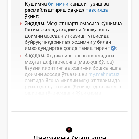
Қўшимча
битимни
қандай тузиш ва
расмийлаштириш ҳақида
тавсияда
ўқинг;
3-қадам
.
Меҳнат шартномасига қўшимча
битим асосида ходимни бошқа ишга
доимий асосдан ўтказиш тўғрисида
буйруқ чиқаринг ва ходимни у билан
имзо қуйдирган ҳолда таништиринг
;
4-қадам
.
Ходимнинг қоғоз шаклидаги
меҳнат дафтарчасига (мавжуд бўлса)
ёзувни киритинг ва ходимни бошқа ишга
доимий асосда ўтказишни
my.mehnat.uz
сайтида Ягона миллий меҳнат тизимида
рўйхатдан ўтказинг (буни қандай амалга
ошириш тўғрисидаги йўриқнома
«Тизимга доир ёрдам» бўлимида
Давомини ўқиш учун