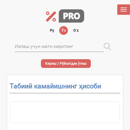
Tog
nav
Ру
Ўз
Oʻz
Кириш / Рўйхатдан ўтиш
Табиий камайишнинг ҳисоби
Ҳужжатни...