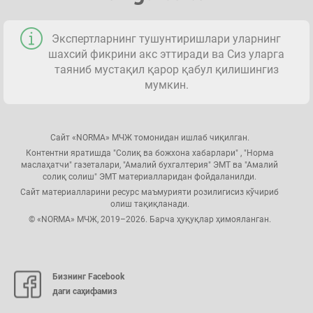
Экспертларнинг тушунтиришлари уларнинг
шахсий фикрини акс эттиради ва Сиз уларга
таяниб мустақил қарор қабул қилишингиз
мумкин.
Сайт «NORMA» МЧЖ томонидан ишлаб чиқилган.
Контентни яратишда "Солиқ ва божхона хабарлари" , "Норма
маслаҳатчи" газеталари, "Амалий бухгалтерия" ЭМТ ва "Амалий
солиқ солиш" ЭМТ материалларидан фойдаланилди.
Сайт материалларини ресурс маъмурияти розилигисиз кўчириб
олиш тақиқланади.
© «NORMA» МЧЖ, 2019–2026. Барча ҳуқуқлар ҳимояланган.
Бизнинг Facebook
даги саҳифамиз