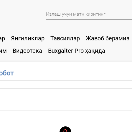
ар
Янгиликлар
Тавсиялар
Жавоб берамиз
им
Видеотека
Buxgalter Pro ҳақида
обот