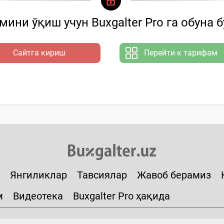
ини ўқиш учун Buxgalter Pro га обуна 
Сайтга кириш
Перейти к тарифам
Янгиликлар
Тавсиялар
Жавоб берамиз
м
Видеотека
Buxgalter Pro ҳақида