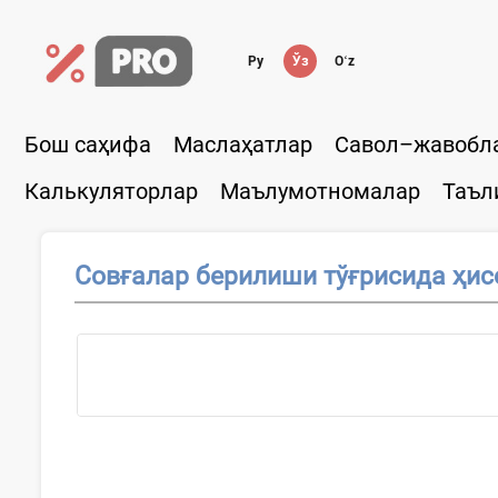
Ру
Ўз
Oʻz
Бош саҳифа
Маслаҳатлар
Савол–жавобл
Калькуляторлар
Маълумотномалар
Таъл
Совғалар берилиши тўғрисида ҳис
Ҳужжатни...