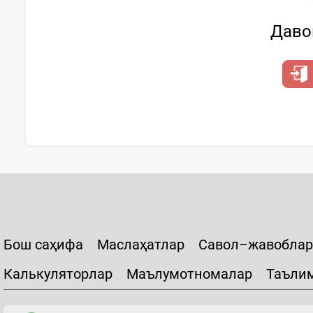
Давом
Бош саҳифа
Маслаҳатлар
Савол–жавоблар
Калькуляторлар
Маълумотномалар
Таъли