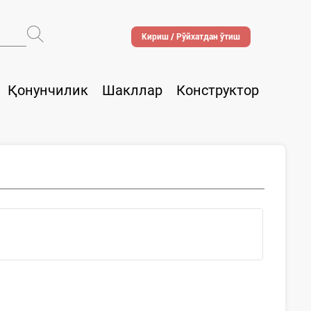
Кириш / Рўйхатдан ўтиш
Қонунчилик
Шакллар
Конструктор