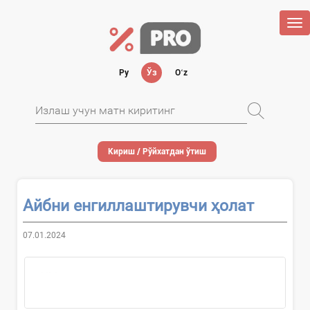
Tog
nav
Ру
Ўз
Oʻz
Кириш / Рўйхатдан ўтиш
Айбни енгиллаштирувчи ҳолат
07.01.2024
Айбни енгиллаштирувчи ҳолат
–...