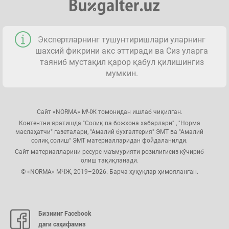
Экспертларнинг тушунтиришлари уларнинг
шахсий фикрини акс эттиради ва Сиз уларга
таяниб мустақил қарор қабул қилишингиз
мумкин.
Сайт «NORMA» МЧЖ томонидан ишлаб чиқилган.
Контентни яратишда "Солиқ ва божхона хабарлари" , "Норма
маслаҳатчи" газеталари, "Амалий бухгалтерия" ЭМТ ва "Амалий
солиқ солиш" ЭМТ материалларидан фойдаланилди.
Сайт материалларини ресурс маъмурияти розилигисиз кўчириб
олиш тақиқланади.
© «NORMA» МЧЖ, 2019–2026. Барча ҳуқуқлар ҳимояланган.
Бизнинг Facebook
даги саҳифамиз