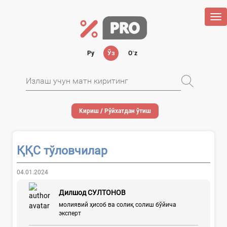
Tog
nav
Ру
Ўз
Oʻz
Кириш / Рўйхатдан ўтиш
ҚҚС тўловчилар
04.01.2024
Дилшод СУЛТОНОВ
молиявий ҳисоб ва солиқ солиш бўйича
эксперт