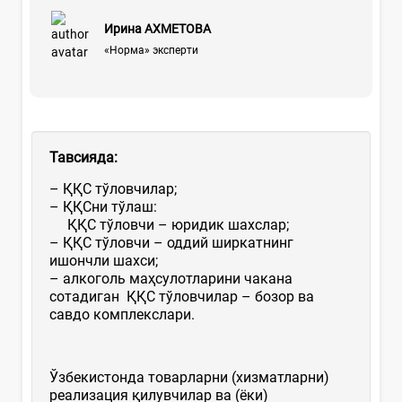
Ирина АХМЕТОВА
«Норма» эксперти
Тавсияда:
– ҚҚС тўловчилар;
– ҚҚСни тўлаш:
ҚҚС тўловчи – юридик шахслар;
– ҚҚС тўловчи – оддий ширкатнинг
ишончли шахси;
– алкоголь маҳсулотларини чакана
сотадиган ҚҚС тўловчилар – бозор ва
савдо комплекслари.
Ўзбекистонда товарларни (хизматларни)
реализация қилувчилар ва (ёки)