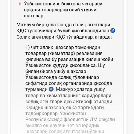
Ўзбекистоннинг божхона чегараси
орқали товарларни олиб ўтувчи
шахслар.
Маълум бир ҳолатларда солиқ агентлари
ҚҚС тўловчилари бўлиб ҳисобланадилар
.
Солиқ агентлари ҚҚС тўлайдилар, агарда:
1) чет эллик шахслар томонидан
товарлар (хизматлар) реализация
қилинса ва бу реализация қилиш жойи
Ўзбекистон ҳудуди ҳисобланса. Шу
билан бирга ушбу шахслар
Ўзбекистонда солиқ тўловчилар
сифатида солиқ органларида ҳисобда
турмайди
. Мазкур ҳолатда ушбу
товар ва хизматларнинг харидорлари
солиқ агентлари деб эътироф этилади.
Юридик шахслар, якка тартибдаги
тадбиркорлар, Ўзбекистон
Республикасида фаолиятни ДМ орқали
амалга оширувчи чет эл юридик
шахслари солиқ агентлари бўлиши