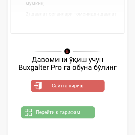
мумкин;
2) давлат органлари томонидан давлат
мол-мулки ижарага берилади
Давомини ўқиш учун
Buxgalter Pro га обуна бўлинг
Сайтга кириш
Перейти к тарифам