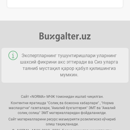
Экспертларнинг тушунтиришлари уларнинг
шахсий фикрини акс эттиради ва Сиз уларга
таяниб мустақил қарор қабул қилишингиз
мумкин.
Сайт «NORMA» МЧЖ томонидан ишлаб чиқилган.
Контентни яратишда "Солиқ ва божхона хабарлари" , "Норма
маслаҳатчи" газеталари, "Амалий бухгалтерия" ЭМТ ва "Амалий
солиқ солиш" ЭМТ материалларидан фойдаланилди.
Сайт материалларини ресурс маъмурияти розилигисиз кўчириб
олиш тақиқланади.