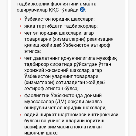
тадбиркорлик фаолиятини амалга
оширувчилар ҚҚС тўлайди
:
Ўзбекистон юридик шахслари;
якка тартибдаги тадбиркорлар;
чет эл юридик шахслари, агар
товарларни (хизматларни) реализация
қилиш жойи деб Ўзбекистон эътироф
этилса;
чет давлатнинг қонунчилигига мувофиқ
тадбиркор сифатида рўйхатдан ўтган
хорижий жисмоний шахслар, агар
Ўзбекистон уларнинг товарлари
(хизматлари) сотиладиган жой деб
эътироф этилган бўлса;
фаолиятни Ўзбекистонда доимий
муассасалар (ДМ) орқали амалга
оширувчи чет эл юридик шахслари;
оддий ширкат шартномаси иштирокчиси
бўлган ва унинг ишларини юритиш
вазифаси зиммасига юклатилган
ишончли шахс;