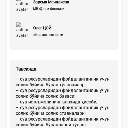
Зарема Меналиева
МВ бўлим бошлиғи
Олег ЦОЙ
«Норма» эксперти
Тавсияда:
– сув ресурсларидан фойдаланганлик учун
солиқ бўйича бўнак тўловчилар;
– сув ресурсларидан фойдаланганлик учун
солиқ бўйича солиқ базаси;
– сув истеъмолининг алоҳида ҳисоби;
– сув ресурсларидан фойдаланганлик учун
солиқ бўйича солиқ ставкалари;
– сув ресурсларидан фойдаланганлик учун
солиқ бўйича бўнакларни тўлаш