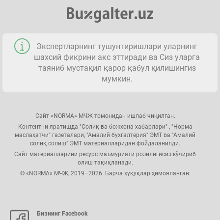
Экспертларнинг тушунтиришлари уларнинг
шахсий фикрини акс эттиради ва Сиз уларга
таяниб мустақил қарор қабул қилишингиз
мумкин.
Сайт «NORMA» МЧЖ томонидан ишлаб чиқилган.
Контентни яратишда "Солиқ ва божхона хабарлари" , "Норма
маслаҳатчи" газеталари, "Амалий бухгалтерия" ЭМТ ва "Амалий
солиқ солиш" ЭМТ материалларидан фойдаланилди.
Сайт материалларини ресурс маъмурияти розилигисиз кўчириб
олиш тақиқланади.
© «NORMA» МЧЖ, 2019–2026. Барча ҳуқуқлар ҳимояланган.
Бизнинг Facebook