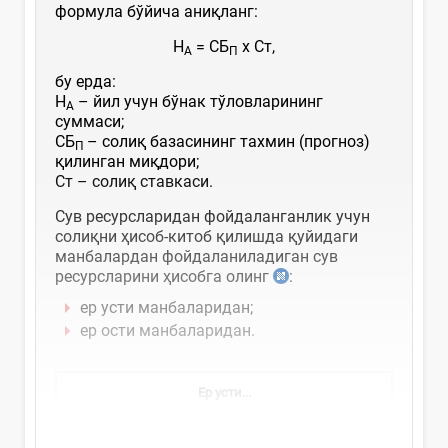
формула бўйича аниқланг:
Н
= СБ
х Ст,
А
П
бу ерда:
Н
– йил учун бўнак тўловларининг
А
суммаси;
СБ
– солиқ базасининг тахмин (прогноз)
П
қилинган миқдори;
Ст – солиқ ставкаси.
Сув ресурсларидан фойдаланганлик учун
солиқни ҳисоб-китоб қилишда қуйидаги
манбалардан фойдаланиладиган сув
ресурсларини ҳисобга олинг
:
ер усти манбаларидан;
ер ости манбаларидан.
Ер усти...