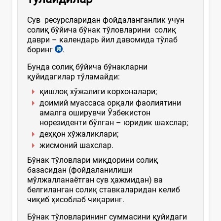
Сув ресурсларидан фойдаланганлик учун
солиқ бўйича бўнак тўловларини солиқ
даври – календарь йил давомида тўлаб
боринг
.
Бунда солиқ бўйича бўнакларни
қуйидагилар тўламайди:
қишлоқ хўжалиги корхоналари;
доимий муассаса орқали фаолиятини
амалга оширувчи Ўзбекистон
норезиденти бўлган – юридик шахслар;
деҳқон хўжаликлари;
жисмоний шахслар.
Бўнак тўловлари миқдорини солиқ
базасидан (фойдаланилиши
мўлжалланаётган сув ҳажмидан) ва
белгиланган солиқ ставкаларидан келиб
чиқиб ҳисоблаб чиқаринг.
Бўнак тўловларининг суммасини қуйидаги