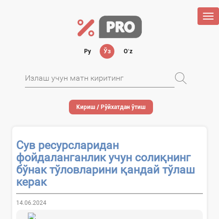
Tog
nav
Ру
Ўз
Oʻz
Кириш / Рўйхатдан ўтиш
Сув ресурсларидан
фойдаланганлик учун солиқнинг
бўнак тўловларини қандай тўлаш
керак
14.06.2024