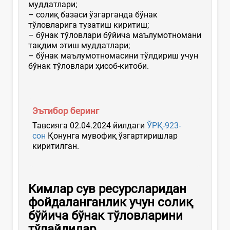
муддатлари;
– солиқ базаси ўзгарганда бўнак
тўловларига тузатиш киритиш;
– бўнак тўловлари бўйича маълумотномани
тақдим этиш муддатлари;
– бўнак маълумотномасини тўлдириш учун
бўнак тўловлари ҳисоб-китоби.
Эътибор беринг
Тавсияга 02.04.2024 йилдаги
ЎРҚ-923-
сон
Қонунга мувофиқ ўзгартиришлар
киритилган.
Кимлар сув ресурсларидан
фойдаланганлик учун солиқ
бўйича бўнак тўловларини
тўлайдилар