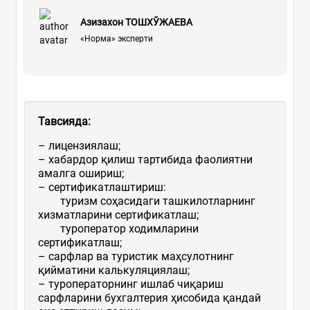
Азизахон ТОШХЎЖАЕВА
«Норма» эксперти
Тавсияда:
– лицензиялаш;
– хабардор қилиш тартибида фаолиятни
амалга ошириш;
– сертификатлаштириш:
туризм соҳасидаги ташкилотларнинг
хизматларини сертификатлаш;
туроператор ходимларини
сертификатлаш;
– сарфлар ва туристик маҳсулотнинг
қийматини калькуляциялаш;
– туроператорнинг ишлаб чиқариш
сарфларини бухгалтерия ҳисобида қандай