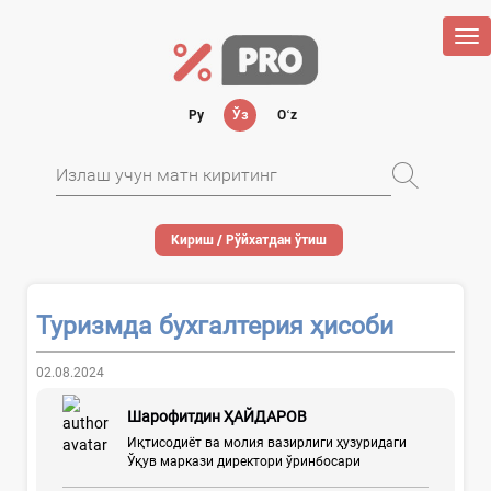
Tog
nav
Ру
Ўз
Oʻz
Кириш / Рўйхатдан ўтиш
Туризмда бухгалтерия ҳисоби
02.08.2024
Шарофитдин ҲАЙДАРОВ
Иқтисодиёт ва молия вазирлиги ҳузуридаги
Ўқув маркази директори ўринбосари