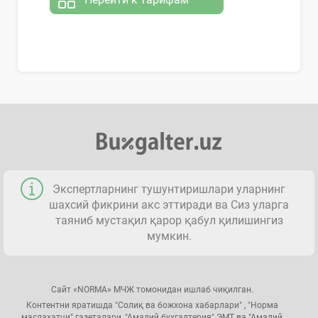
Экспертларнинг тушунтиришлари уларнинг
шахсий фикрини акс эттиради ва Сиз уларга
таяниб мустақил қарор қабул қилишингиз
мумкин.
Сайт «NORMA» МЧЖ томонидан ишлаб чиқилган.
Контентни яратишда "Солиқ ва божхона хабарлари" , "Норма
маслаҳатчи" газеталари, "Амалий бухгалтерия" ЭМТ ва "Амалий