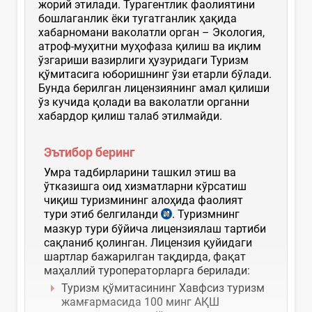
жорий этилади. Турагентлик фаолиятини
бошлаганлик ёки тугатганлик ҳақида
хабарномани ваколатли орган – Экология,
атроф-муҳитни муҳофаза қилиш ва иқлим
ўзгариши вазирлиги ҳузуридаги Туризм
қўмитасига юборишнинг ўзи етарли бўлади.
Бунда берилган лицензиянинг амал қилиши
ўз кучида қолади ва ваколатли органни
хабардор қилиш талаб этилмайди.
Эътибор беринг
Умра тадбирларини ташкил этиш ва
ўтказишга оид хизматларни кўрсатиш
чиқиш туризмининг алоҳида фаолият
тури этиб белгиланди
. Туризмнинг
мазкур тури бўйича лицензиялаш тартиби
сақланиб қолинган. Лицензия қуйидаги
шартлар бажарилган тақдирда, фақат
маҳаллий туроператорларга берилади:
Туризм қўмитасининг Хавфсиз туризм
жамғармасида 100 минг АҚШ