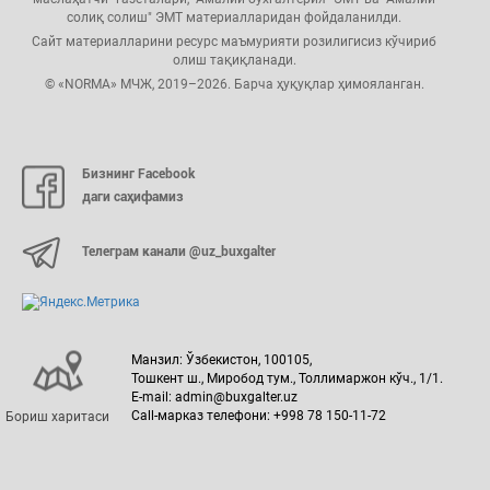
солиқ солиш" ЭМТ материалларидан фойдаланилди.
Сайт материалларини ресурс маъмурияти розилигисиз кўчириб
олиш тақиқланади.
© «NORMA» МЧЖ, 2019–2026. Барча ҳуқуқлар ҳимояланган.
Бизнинг Facebook
даги саҳифамиз
Телеграм канали @uz_buxgalter
Манзил: Ўзбекистон, 100105,
Тошкент ш., Миробод тум., Толлимаржон кўч., 1/1.
E-mail: admin@buxgalter.uz
Call-марказ телефони: +998 78 150-11-72
Бориш харитаси