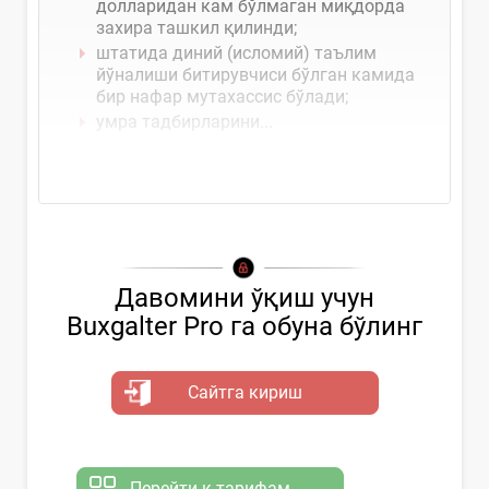
долларидан кам бўлмаган миқдорда
захира ташкил қилинди;
штатида диний (исломий) таълим
йўналиши битирувчиси бўлган камида
бир нафар мутахассис бўлади;
умра тадбирларини...
Давомини ўқиш учун
Buxgalter Pro га обуна бўлинг
Сайтга кириш
Перейти к тарифам