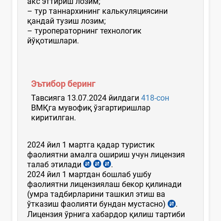
акс эттириш лозим;
– тур таннархининг калькуляциясини
қандай тузиш лозим;
– туроператорнинг технологик
йўқотишлари.
Эътибор беринг
Тавсияга 13.07.2024 йилдаги
418-сон
ВМҚга мувофиқ ўзгартиришлар
киритилган.
2024 йил 1 мартга қадар туристик
фаолиятни амалга ошириш учун лицензия
талаб этилади
.
2024 йил 1 мартдан бошлаб ушбу
фаолиятни лицензиялаш бекор қилинади
(умра тадбирларини ташкил этиш ва
ўтказиш фаолияти бундан мустасно)
.
Лицензия ўрнига хабардор қилиш тартиби