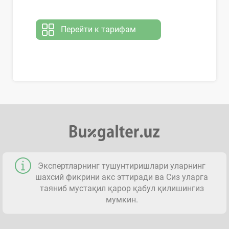
Перейти к тарифам
Экспертларнинг тушунтиришлари уларнинг
шахсий фикрини акс эттиради ва Сиз уларга
таяниб мустақил қарор қабул қилишингиз
мумкин.