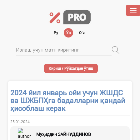
Tog
nav
Ру
Ўз
Oʻz
Кириш / Рўйхатдан ўтиш
2024 йил январь ойи учун ЖШДС
ва ШЖБПҲга бадалларни қандай
ҳисоблаш керак
25.01.2024
Муҳиддин ЗАЙНУДДИНОВ