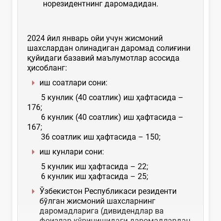
норезидентнинг даромадидан.
2024 йил январь ойи учун жисмоний
шахслардан олинадиган даромад солиғини
қуйидаги базавий маълумотлар асосида
ҳисобланг:
иш соатлари сони:
5 кунлик (40 соатлик) иш ҳафтасида –
176;
6 кунлик (40 соатлик) иш ҳафтасида –
167;
36 соатлик иш ҳафтасида – 150;
иш кунлари сони:
5 кунлик иш ҳафтасида – 22;
6 кунлик иш ҳафтасида – 25;
Ўзбекистон Республикаси резиденти
бўлган жисмоний шахсларнинг
даромадларига (дивидендлар ва
фоизлар кўринишидаги даромадлардан