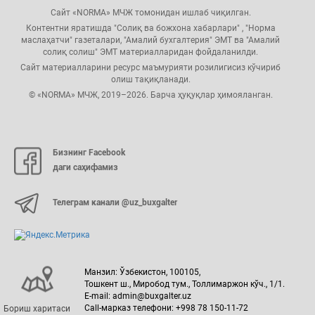
Сайт «NORMA» МЧЖ томонидан ишлаб чиқилган.
Контентни яратишда "Солиқ ва божхона хабарлари" , "Норма
маслаҳатчи" газеталари, "Амалий бухгалтерия" ЭМТ ва "Амалий
солиқ солиш" ЭМТ материалларидан фойдаланилди.
Сайт материалларини ресурс маъмурияти розилигисиз кўчириб
олиш тақиқланади.
© «NORMA» МЧЖ, 2019–2026. Барча ҳуқуқлар ҳимояланган.
Бизнинг Facebook
даги саҳифамиз
Телеграм канали @uz_buxgalter
Манзил: Ўзбекистон, 100105,
Тошкент ш., Миробод тум., Толлимаржон кўч., 1/1.
E-mail: admin@buxgalter.uz
Call-марказ телефони: +998 78 150-11-72
Бориш харитаси