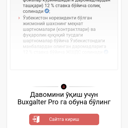
ташқари) 12 % ставка бўйича солиқ
солинади
;
Ўзбекистон норезиденти бўлган
жисмоний шахснинг меҳнат
шартномалари (контрактлари) ва
фуқаролик-ҳуқуқий тусдаги
шартномалар бўйича Ўзбекистондаги
манбалардан олинган даромадларига
12 % ставка бўйича ЖШДС солинади
Давомини ўқиш учун
Buxgalter Pro га обуна бўлинг
Сайтга кириш