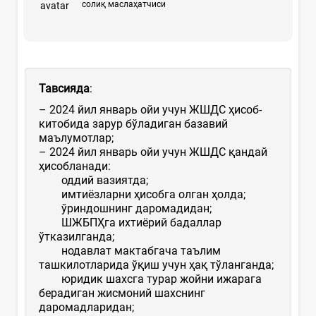
солиқ маслаҳатчиси
Тавсияда
:
– 2024 йил январь ойи учун ЖШДС ҳисоб-
китобида зарур бўладиган базавий
маълумотлар;
– 2024 йил январь ойи учун ЖШДС қандай
ҳисобланади:
оддий вазиятда;
имтиёзларни ҳисобга олган ҳолда;
ўриндошнинг даромадидан;
ШЖБПҲга ихтиёрий бадаллар
ўтказилганда;
нодавлат мактабгача таълим
ташкилотларида ўқиш учун ҳақ тўланганда;
юридик шахсга турар жойни ижарага
берадиган жисмоний шахснинг
даромадларидан;