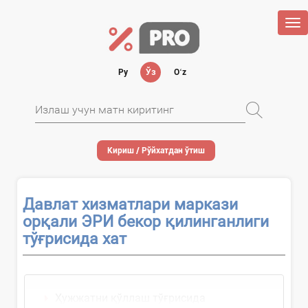
Tog
nav
Ру
Ўз
Oʻz
Кириш / Рўйхатдан ўтиш
Давлат хизматлари маркази
орқали ЭРИ бекор қилинганлиги
тўғрисида хат
Ҳужжатни қўллаш тўғрисида