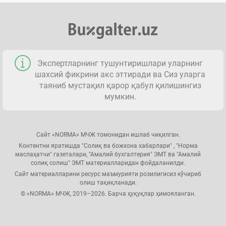
Экспертларнинг тушунтиришлари уларнинг
шахсий фикрини акс эттиради ва Сиз уларга
таяниб мустақил қарор қабул қилишингиз
мумкин.
Сайт «NORMA» МЧЖ томонидан ишлаб чиқилган.
Контентни яратишда "Солиқ ва божхона хабарлари" , "Норма
маслаҳатчи" газеталари, "Амалий бухгалтерия" ЭМТ ва "Амалий
солиқ солиш" ЭМТ материалларидан фойдаланилди.
Сайт материалларини ресурс маъмурияти розилигисиз кўчириб
олиш тақиқланади.
© «NORMA» МЧЖ, 2019–2026. Барча ҳуқуқлар ҳимояланган.