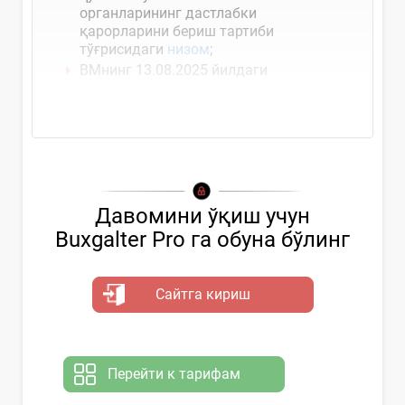
органларининг дастлабки
қарорларини бериш тартиби
тўғрисидаги
низом
;
ВМнинг 13.08.2025 йилдаги
Давомини ўқиш учун
Buxgalter Pro га обуна бўлинг
Сайтга кириш
Перейти к тарифам