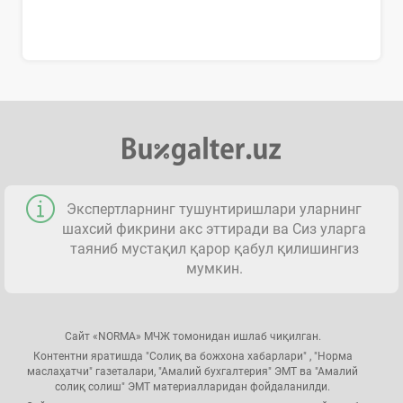
Экспертларнинг тушунтиришлари уларнинг
шахсий фикрини акс эттиради ва Сиз уларга
таяниб мустақил қарор қабул қилишингиз
мумкин.
Сайт «NORMA» МЧЖ томонидан ишлаб чиқилган.
Контентни яратишда "Солиқ ва божхона хабарлари" , "Норма
маслаҳатчи" газеталари, "Амалий бухгалтерия" ЭМТ ва "Амалий
солиқ солиш" ЭМТ материалларидан фойдаланилди.