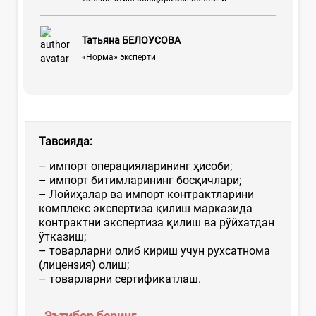
Татьяна БЕЛОУСОВА
«Норма» эксперти
Тавсияда
:
– импорт операцияларининг ҳисоби;
– импорт битимларининг босқичлари;
– Лойиҳалар ва импорт контрактларини
комплекс экспертиза қилиш марказида
контрактни экспертиза қилиш ва рўйхатдан
ўтказиш;
– товарларни олиб кириш учун рухсатнома
(лицензия) олиш;
– товарларни сертификатлаш.
Эътибор беринг