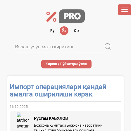
Tog
nav
Ру
Ўз
Oʻz
Кириш / Рўйхатдан ўтиш
Импорт операциялари қандай
амалга оширилиши керак
16.12.2025
Рустам КАБУЛОВ
Божхона қўмитаси Божхона назоратини
ташкил этиш бошқармаси бошлиғи