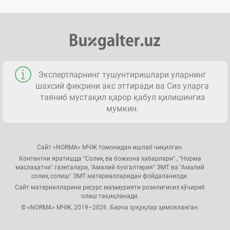
Экспертларнинг тушунтиришлари уларнинг
шахсий фикрини акс эттиради ва Сиз уларга
таяниб мустақил қарор қабул қилишингиз
мумкин.
Сайт «NORMA» МЧЖ томонидан ишлаб чиқилган.
Контентни яратишда "Солиқ ва божхона хабарлари" , "Норма
маслаҳатчи" газеталари, "Амалий бухгалтерия" ЭМТ ва "Амалий
солиқ солиш" ЭМТ материалларидан фойдаланилди.
Сайт материалларини ресурс маъмурияти розилигисиз кўчириб
олиш тақиқланади.
© «NORMA» МЧЖ, 2019–2026. Барча ҳуқуқлар ҳимояланган.