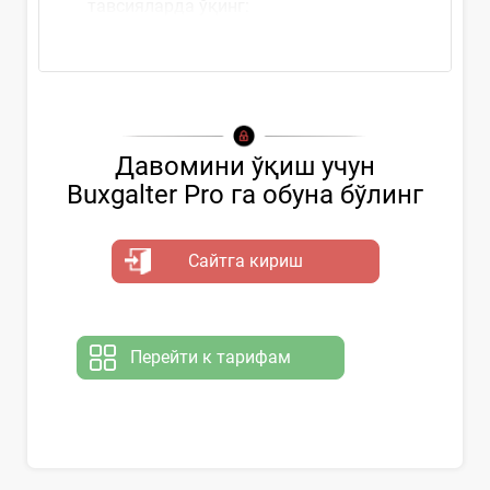
тавсияларда ўқинг:
Давомини ўқиш учун
Buxgalter Pro га обуна бўлинг
Сайтга кириш
Перейти к тарифам