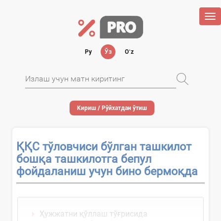
Tog
nav
Ру
Ўз
Oʻz
Кириш / Рўйхатдан ўтиш
ҚҚС тўловчиси бўлган ташкилот
бошқа ташкилотга бепул
фойдаланиш учун бино бермоқда
Ҳужжатни қўллаш тўғрисида