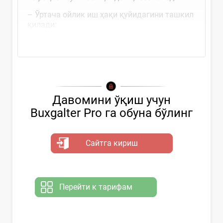
– Ўртача ойлик иш ҳақи қуйидагини ташкил
қилади:
3 000 000 + 500 000 + 4 800 000 : 12 =...
Давомини ўқиш учун
Buxgalter Pro га обуна бўлинг
Сайтга кириш
Перейти к тарифам