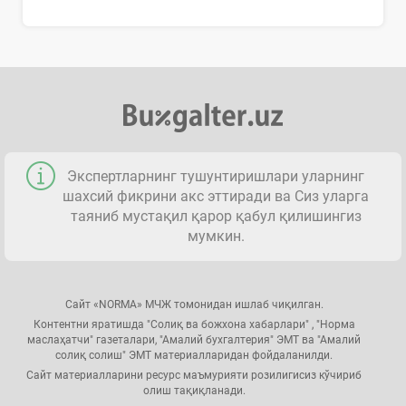
Экспертларнинг тушунтиришлари уларнинг
шахсий фикрини акс эттиради ва Сиз уларга
таяниб мустақил қарор қабул қилишингиз
мумкин.
Сайт «NORMA» МЧЖ томонидан ишлаб чиқилган.
Контентни яратишда "Солиқ ва божхона хабарлари" , "Норма
маслаҳатчи" газеталари, "Амалий бухгалтерия" ЭМТ ва "Амалий
солиқ солиш" ЭМТ материалларидан фойдаланилди.
Сайт материалларини ресурс маъмурияти розилигисиз кўчириб
олиш тақиқланади.