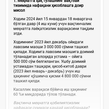
1.
Меҳнатга ҳақ тўлашнинг вақтбай
тизимида нафақани ҳисоблашга доир
мисол
Ходим 2024 йил 15 январдан 18 январгача
бўлган давр (4 иш куни) учун вақтинчалик
меҳнатга лаёқатсизлик варақасини тақдим
этди.
Ходимнинг 2023 йил декабрь ойидаги
лавозим маоши 3 000 000 сўмни ташкил
қилади. Ходимга лавозим маошига доимий
тўланадиган алоҳида устама – ойига
500 000 сўм белгиланган. Ушбу доимий
устамадан ташқари, ҳисоб-китоб даври
(2023 йил январь–декабрь) учун иш
ҳақининг қўшимча қисми 4 800 000 сўмни
ташкил қилди.
Касаллик варақаси бўйича иш ҳақининг
60 %и миқдорида тўлов тўланади.
Вақтинча меҳнатга қобилиятсизлик
нафақаси суммаси қандай ҳисобланади?