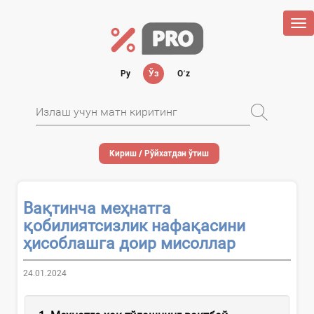
Tog
nav
Ру
Ўз
Oʻz
Кириш / Рўйхатдан ўтиш
Вақтинча меҳнатга
қобилиятсизлик нафақасини
ҳисоблашга доир мисоллар
24.01.2024