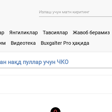
ар
Янгиликлар
Тавсиялар
Жавоб берамиз
им
Видеотека
Buxgalter Pro ҳақида
ан нақд пуллар учун ЧКО