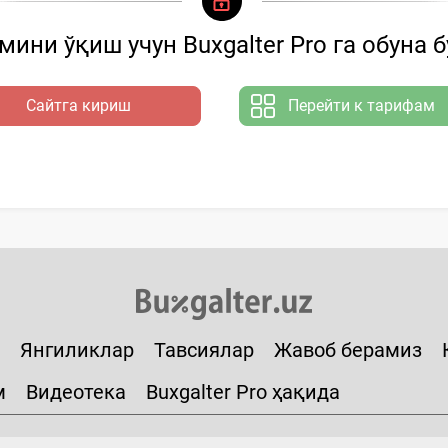
ини ўқиш учун Buxgalter Pro га обуна 
Сайтга кириш
Перейти к тарифам
Янгиликлар
Тавсиялар
Жавоб берамиз
м
Видеотека
Buxgalter Pro ҳақида