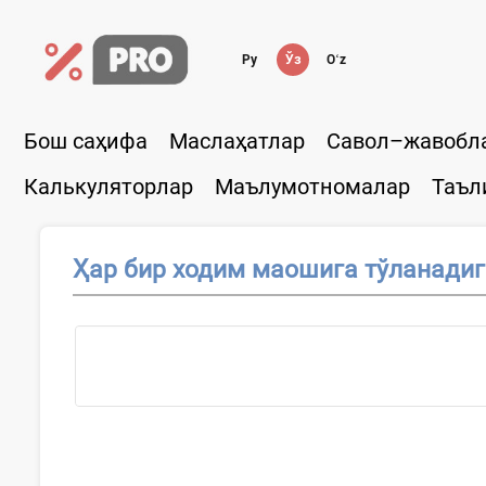
Ру
Ўз
Oʻz
Бош саҳифа
Маслаҳатлар
Савол–жавобл
Калькуляторлар
Маълумотномалар
Таъл
Ҳар бир ходим маошига тўланадиг
Ҳужжатн...