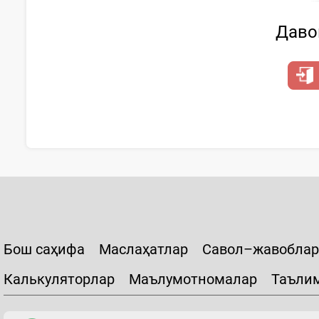
Давом
Бош саҳифа
Маслаҳатлар
Савол–жавоблар
Калькуляторлар
Маълумотномалар
Таъли