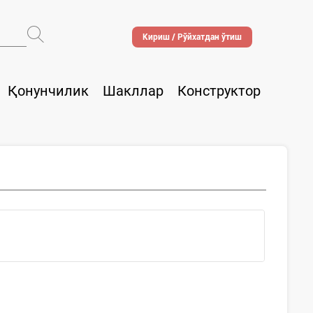
Кириш / Рўйхатдан ўтиш
Қонунчилик
Шакллар
Конструктор