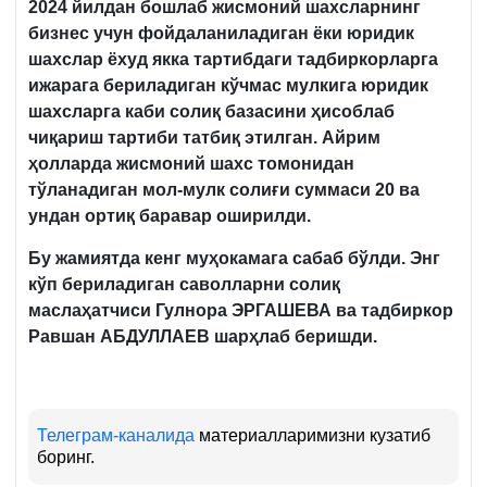
2024 йилдан бошлаб жисмоний шахсларнинг
бизнес учун фойдаланиладиган ёки юридик
шахслар ёхуд якка тартибдаги тадбиркорларга
ижарага бериладиган кўчмас мулкига юридик
шахсларга каби солиқ базасини ҳисоблаб
чиқариш тартиби татбиқ этилган. Айрим
ҳолларда жисмоний шахс томонидан
тўланадиган мол-мулк солиғи суммаси 20 ва
ундан ортиқ баравар оширилди.
Бу жамиятда кенг муҳокамага сабаб бўлди. Энг
кўп бериладиган саволларни солиқ
маслаҳатчиси
Гулнора ЭРГАШЕВА ва тадбиркор
Равшан АБДУЛЛАЕВ шарҳлаб беришди.
Телеграм-каналида
материалларимизни кузатиб
боринг.