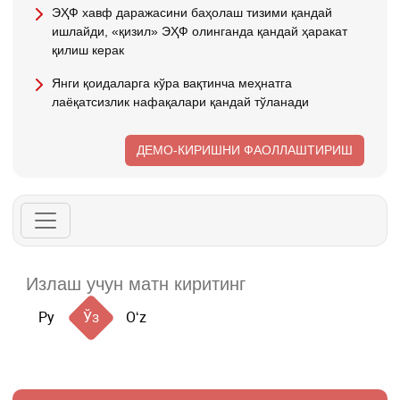
ЭҲФ хавф даражасини баҳолаш тизими қандай
ишлайди, «қизил» ЭҲФ олинганда қандай ҳаракат
қилиш керак
Янги қоидаларга кўра вақтинча меҳнатга
лаёқатсизлик нафақалари қандай тўланади
ДЕМО-КИРИШНИ ФАОЛЛАШТИРИШ
Ру
Ўз
Oʻz