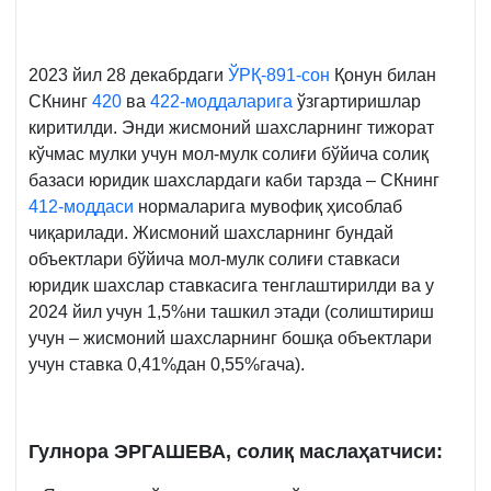
2023 йил 28 декабрдаги
ЎРҚ-891-сон
Қонун билан
СКнинг
420
ва
422-моддаларига
ўзгартиришлар
киритилди. Энди жисмоний шахсларнинг тижорат
кўчмас мулки учун мол-мулк солиғи бўйича солиқ
базаси юридик шахслардаги каби тарзда – СКнинг
412-моддаси
нормаларига мувофиқ ҳисоблаб
чиқарилади. Жисмоний шахсларнинг бундай
объектлари бўйича мол-мулк солиғи ставкаси
юридик шахслар ставкасига тенглаштирилди ва у
2024 йил учун 1,5%ни ташкил этади (солиштириш
учун – жисмоний шахсларнинг бошқа объектлари
учун ставка 0,41%дан 0,55%гача).
Гулнора ЭРГАШЕВА, солиқ маслаҳатчиси: