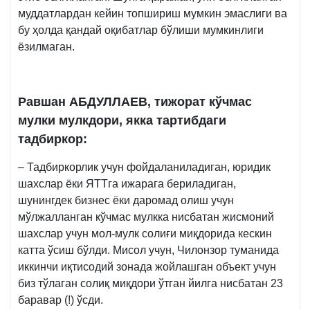
муддатлардан кейин топшириш мумкин эмаслиги ва
бу ҳолда қандай оқибатлар бўлиши мумкинлиги
ёзилмаган.
Равшан АБДУЛЛАЕВ, тижорат кўчмас
мулки мулкдори, якка тартибдаги
тадбиркор:
– Тадбиркорлик учун фойдаланиладиган, юридик
шахслар ёки ЯТТга ижарага бериладиган,
шунингдек бизнес ёки даромад олиш учун
мўлжалланган кўчмас мулкка нисбатан жисмоний
шахслар учун мол-мулк солиғи миқдорида кескин
катта ўсиш бўлди. Мисол учун, Чилонзор туманида
иккинчи иқтисодий зонада жойлашган объект учун
биз тўлаган солиқ миқдори ўтган йилга нисбатан 23
баравар (!) ўсди.