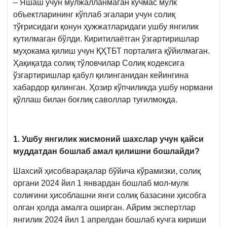
– Яшаш учун мўлжалланмаган кўчмас мулк
объектларининг кўплаб эгалари учун солиқ
тўғрисидаги қонун ҳужжатларидаги ушбу янгилик
кутилмаган бўлди. Киритилаётган ўзгартиришлар
муҳокама қилиш учун ҚҲТБТ порталига қўйилмаган.
Ҳақиқатда солиқ тўловчилар Солиқ кодексига
ўзгартиришлар қабул қилинганидан кейингина
хабардор қилинган. Ҳозир кўпчиликда ушбу нормани
қўллаш билан боғлиқ саволлар туғилмоқда.
1. Ушбу янгилик жисмоний шахслар учун қайси
муддатдан бошлаб амал қилишни бошлайди?
Шахсий ҳисобварақалар бўйича кўрамизки, солиқ
органи 2024 йил 1 январдан бошлаб мол-мулк
солиғини ҳисоблашни янги солиқ базасини ҳисобга
олган ҳолда амалга оширган. Айрим экспертлар
янгилик 2024 йил 1 апрелдан бошлаб кучга кириши