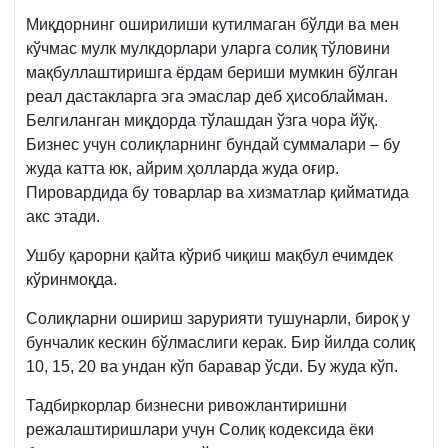
Миқдорнинг оширилиши кутилмаган бўлди ва мен
кўчмас мулк мулкдорлари уларга солиқ тўловини
мақбуллаштиришга ёрдам бериши мумкин бўлган
реал дастакларга эга эмаслар деб ҳисоблайман.
Белгиланган миқдорда тўлашдан ўзга чора йўқ.
Бизнес учун солиқларнинг бундай суммалари – бу
жуда катта юк, айрим ҳолларда жуда оғир.
Пировардида бу товарлар ва хизматлар қийматида
акс этади.
Ушбу қарорни қайта кўриб чиқиш мақбул ечимдек
кўринмоқда.
Солиқларни ошириш зарурияти тушунарли, бироқ у
бунчалик кескин бўлмаслиги керак. Бир йилда солиқ
10, 15, 20 ва ундан кўп баравар ўсди. Бу жуда кўп.
Тадбиркорлар бизнесни ривожлантиришни
режалаштиришлари учун Солиқ кодексида ёки