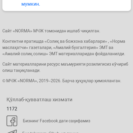
мумкин.
Сайт «NORMA» МЧЖ томонидан ишлаб чиқилган.
Контентни яратишда «Солиқ ва божхона хабарлари» , «Норма
маслаҳатчи» газеталари, «Амалий бухгалтерия» ЭМТ ва
«Амалий солиқ солиш» ЭМТ материалларидан фойдаланилди.
Сайт материалларини ресурс маъмурияти розилигисиз кўчириб
олиш тақиқланади.
© МЧЖ «NORMA», 2019–2026. Барча ҳуқуқлар ҳимояланган.
Қўллаб-қувватлаш хизмати
1172
Бизнинг Facebook даги саҳифамиз