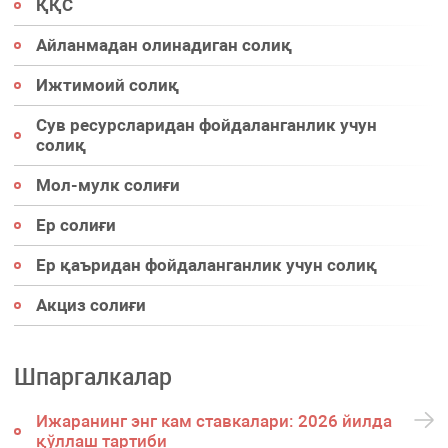
ҚҚС
Айланмадан олинадиган солиқ
Ижтимоий солиқ
Сув ресурсларидан фойдаланганлик учун
солиқ
Мол-мулк солиғи
Ер солиғи
Ер қаъридан фойдаланганлик учун солиқ
Акциз солиғи
Шпаргалкалар
Ижаранинг энг кам ставкалари: 2026 йилда
қўллаш тартиби