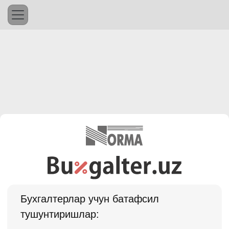
Бухгалтерлар учун батафсил
тушунтиришлар: