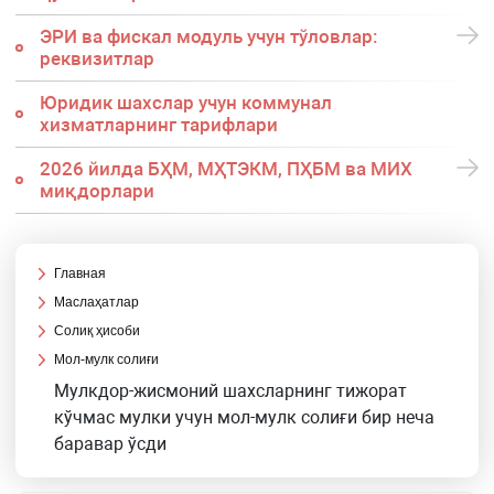
ЭРИ ва фискал модуль учун тўловлар:
реквизитлар
Юридик шахслар учун коммунал
хизматларнинг тарифлари
2026 йилда БҲМ, МҲТЭКМ, ПҲБМ ва МИХ
миқдорлари
Главная
Маслаҳатлар
Солиқ ҳисоби
Мол-мулк солиғи
Мулкдор-жисмоний шахсларнинг тижорат
кўчмас мулки учун мол-мулк солиғи бир неча
баравар ўсди