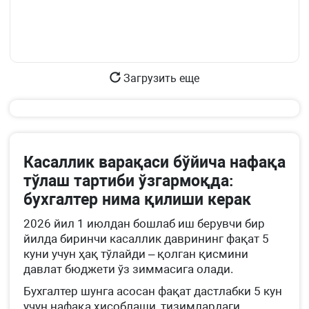
Загрузить еще
Касаллик варақаси бўйича нафақа
тўлаш тартиби ўзгармоқда:
бухгалтер нима қилиши керак
2026 йил 1 июлдан бошлаб иш берувчи бир
йилда биринчи касаллик даврининг фақат 5
куни учун ҳақ тўлайди – қолган қисмини
давлат бюджети ўз зиммасига олади.
Бухгалтер шунга асосан фақат дастлабки 5 кун
учун нафақа ҳисоблаши, тизимлардаги