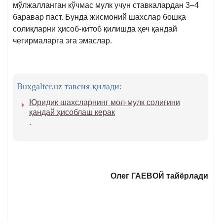
мўлжалланган кўчмас мулк учун ставкалардан 3–4
баравар паст. Бунда жисмоний шахслар бошқа
солиқларни ҳисоб-китоб қилишда ҳеч қандай
чегирмаларга эга эмаслар.
Buxgalter.uz тавсия қилади:
Юридик шахсларнинг мол-мулк солиғини
қандай ҳисоблаш керак
.
Олег ГАЕВОЙ тайёрлади