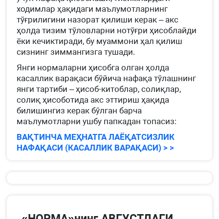
ходимлар ҳақидаги маълумотларнинг
тўғрилигини назорат қилиши керак – акс
ҳолда тизим тўловларни нотўғри ҳисоблайди
ёки кечиктиради, бу муаммони ҳал қилиш
сизнинг зиммангизга тушади.
Янги нормаларни ҳисобга олган ҳолда
касаллик варақаси бўйича нафақа тўлашнинг
янги тартиби – ҳисоб-китоблар, солиқлар,
солиқ ҳисоботида акс эттириш ҳақида
билишингиз керак бўлган барча
маълумотларни ушбу папкадан топасиз:
ВАҚТИНЧА МЕҲНАТГА ЛАЁҚАТСИЗЛИК
НАФАҚАСИ (КАСАЛЛИК ВАРАҚАСИ) > >
«НОРМА»нинг АВГУСТДАГИ