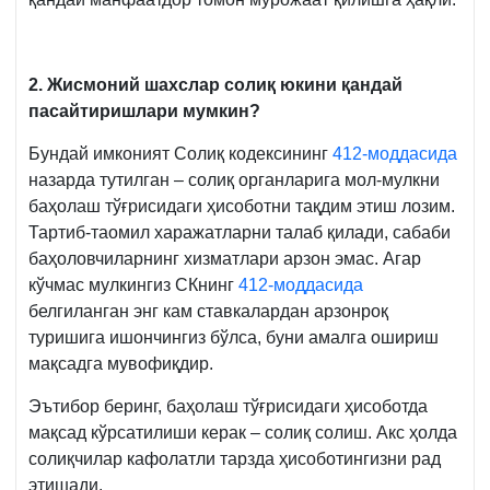
2. Жисмоний шахслар солиқ юкини қандай
пасайтиришлари мумкин?
Бундай имконият Солиқ кодексининг
412-моддасида
назарда тутилган – солиқ органларига мол-мулкни
баҳолаш тўғрисидаги ҳисоботни тақдим этиш лозим.
Тартиб-таомил харажатларни талаб қилади, сабаби
баҳоловчиларнинг хизматлари арзон эмас. Агар
кўчмас мулкингиз СКнинг
412-моддасида
белгиланган энг кам ставкалардан арзонроқ
туришига ишончингиз бўлса, буни амалга ошириш
мақсадга мувофиқдир.
Эътибор беринг, баҳолаш тўғрисидаги ҳисоботда
мақсад кўрсатилиши керак – солиқ солиш. Акс ҳолда
солиқчилар кафолатли тарзда ҳисоботингизни рад
этишади.