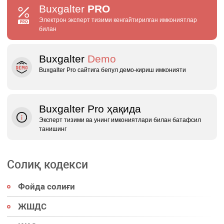
Buxgalter
PRO
Электрон эксперт тизими кенгайтирилган имкониятлар
билан
Buxgalter
Demo
Buxgalter Pro сайтига бепул демо‑кириш имконияти
Buxgalter Pro ҳақида
Эксперт тизими ва унинг имкониятлари билан батафсил
танишинг
Солиқ кодекси
Фойда солиғи
ЖШДС