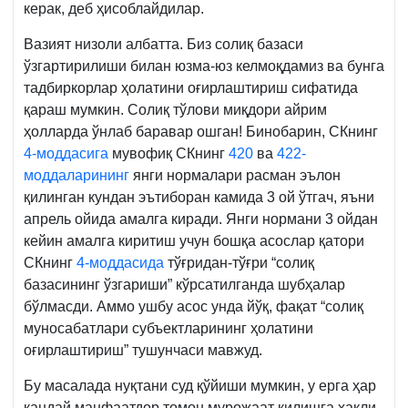
керак, деб ҳисоблайдилар.
Вазият низоли албатта. Биз солиқ базаси
ўзгартирилиши билан юзма-юз келмоқдамиз ва бунга
тадбиркорлар ҳолатини оғирлаштириш сифатида
қараш мумкин. Солиқ тўлови миқдори айрим
ҳолларда ўнлаб баравар ошган! Бинобарин, СКнинг
4-моддасига
мувофиқ СКнинг
420
ва
422-
моддаларининг
янги нормалари расман эълон
қилинган кундан эътиборан камида 3 ой ўтгач, яъни
апрель ойида амалга киради. Янги нормани 3 ойдан
кейин амалга киритиш учун бошқа асослар қатори
СКнинг
4-моддасида
тўғридан-тўғри “солиқ
базасининг ўзгариши” кўрсатилганда шубҳалар
бўлмасди. Аммо ушбу асос унда йўқ, фақат “солиқ
муносабатлари субъектларининг ҳолатини
оғирлаштириш” тушунчаси мавжуд.
Бу масалада нуқтани суд қўйиши мумкин, у ерга ҳар
қандай манфаатдор томон мурожаат қилишга ҳақли.