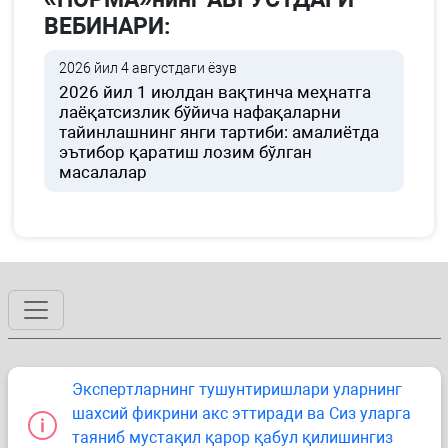
ВЕБИНАРИ:
2026 йил 4 августдаги ёзув
2026 йил 1 июлдан вақтинча меҳнатга
лаёқатсизлик бўйича нафақаларни
тайинлашнинг янги тартиби: амалиётда
эътибор қаратиш лозим бўлган
масалалар
Экспертларнинг тушунтиришлари уларнинг
шахсий фикрини акс эттиради ва Сиз уларга
таяниб мустақил қарор қабул қилишингиз