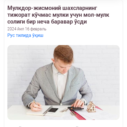
Мулкдор-жисмоний шахсларнинг
тижорат кўчмас мулки учун мол-мулк
солиғи бир неча баравар ўсди
2024 йил 16 февраль
Рус тилида ўқиш