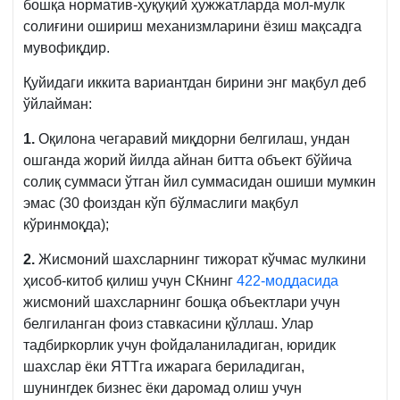
бошқа норматив-ҳуқуқий ҳужжатларда мол-мулк
солиғини ошириш механизмларини ёзиш мақсадга
мувофиқдир.
Қуйидаги иккита вариантдан бирини энг мақбул деб
ўйлайман:
1.
Оқилона чегаравий миқдорни белгилаш, ундан
ошганда жорий йилда айнан битта объект бўйича
солиқ суммаси ўтган йил суммасидан ошиши мумкин
эмас (30 фоиздан кўп бўлмаслиги мақбул
кўринмоқда);
2.
Жисмоний шахсларнинг тижорат кўчмас мулкини
ҳисоб-китоб қилиш учун СКнинг
422-моддасида
жисмоний шахсларнинг бошқа объектлари учун
белгиланган фоиз ставкасини қўллаш. Улар
тадбиркорлик учун фойдаланиладиган, юридик
шахслар ёки ЯТТга ижарага бериладиган,
шунингдек бизнес ёки даромад олиш учун