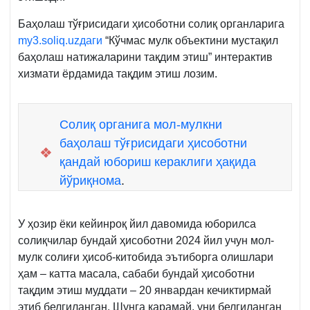
Баҳолаш тўғрисидаги ҳисоботни солиқ органларига
my3.soliq.uzдаги
“Кўчмас мулк объектини мустақил
баҳолаш натижаларини тақдим этиш” интерактив
хизмати ёрдамида тақдим этиш лозим.
Солиқ органига мол-мулкни
баҳолаш тўғрисидаги ҳисоботни
❖
қандай юбориш кераклиги ҳақида
йўриқнома
.
У ҳозир ёки кейинроқ йил давомида юборилса
солиқчилар бундай ҳисоботни 2024 йил учун мол-
мулк солиғи ҳисоб-китобида эътиборга олишлари
ҳам – катта масала, сабаби бундай ҳисоботни
тақдим этиш муддати – 20 январдан кечиктирмай
этиб белгиланган. Шунга қарамай, уни белгиланган