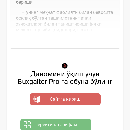
бериши;
– унинг меҳнат фаолияти билан бевосита
боғлиқ бўлган ташкилотнинг ички
ҳужжатлари билан таништириши (ички
меҳнат тартиби қоидалари, жамоа
шартномаси ва бошқалар)
Давомини ўқиш учун
Buxgalter Pro га обуна бўлинг
Сайтга кириш
Перейти к тарифам