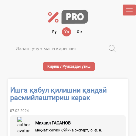
Tog
nav
Ру
Ўз
Oʻz
Кириш / Рўйхатдан ўтиш
Ишга қабул қилишни қандай
расмийлаштириш керак
07.02.2024
Михаил ГАСАНОВ
меҳнат ҳуқуқи бўйича эксперт, ю. ф. н.