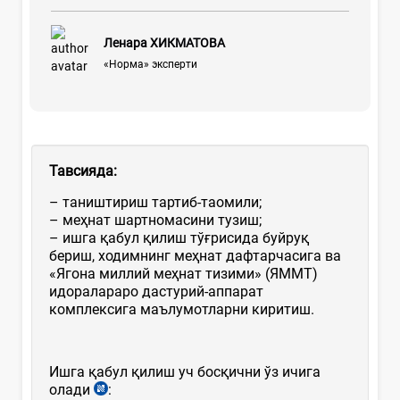
Ленара ХИКМАТОВА
«Норма» эксперти
Тавсияда:
– таништириш тартиб-таомили;
– меҳнат шартномасини тузиш;
– ишга қабул қилиш тўғрисида буйруқ
бериш, ходимнинг меҳнат дафтарчасига ва
«Ягона миллий меҳнат тизими» (ЯММТ)
идоралараро дастурий-аппарат
комплексига маълумотларни киритиш.
Ишга қабул қилиш уч босқични ўз ичига
олади
: