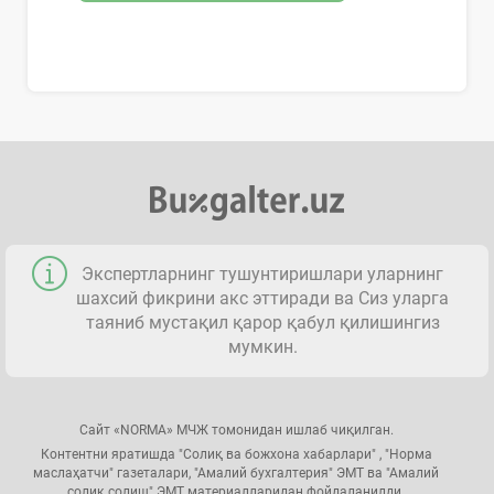
Экспертларнинг тушунтиришлари уларнинг
шахсий фикрини акс эттиради ва Сиз уларга
таяниб мустақил қарор қабул қилишингиз
мумкин.
Сайт «NORMA» МЧЖ томонидан ишлаб чиқилган.
Контентни яратишда "Солиқ ва божхона хабарлари" , "Норма
маслаҳатчи" газеталари, "Амалий бухгалтерия" ЭМТ ва "Амалий
солиқ солиш" ЭМТ материалларидан фойдаланилди.