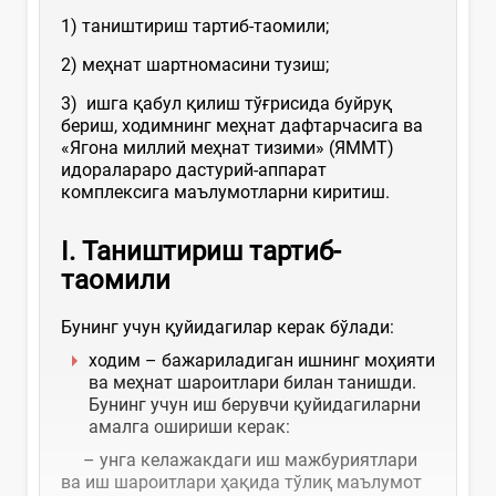
1) таништириш тартиб-таомили;
2) меҳнат шартномасини тузиш;
3) ишга қабул қилиш тўғрисида буйруқ
бериш, ходимнинг меҳнат дафтарчасига ва
«Ягона миллий меҳнат тизими» (ЯММТ)
идоралараро дастурий-аппарат
комплексига маълумотларни киритиш.
I.
Таништириш тартиб-
таомили
Бунинг учун қуйидагилар керак бўлади:
ходим – бажариладиган ишнинг моҳияти
ва меҳнат шароитлари билан танишди.
Бунинг учун иш берувчи қуйидагиларни
амалга ошириши керак:
– унга келажакдаги иш мажбуриятлари
ва иш шароитлари ҳақида тўлиқ маълумот