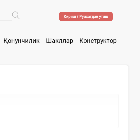
Кириш / Рўйхатдан ўтиш
Қонунчилик
Шакллар
Конструктор