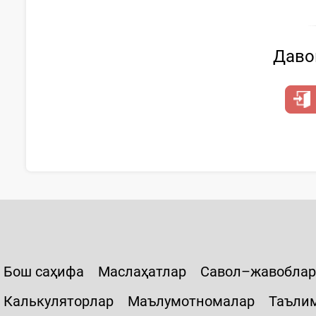
Давом
Бош саҳифа
Маслаҳатлар
Савол–жавоблар
Калькуляторлар
Маълумотномалар
Таъли