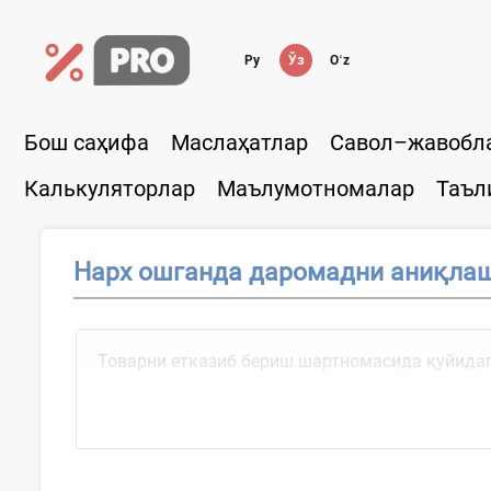
Ру
Ўз
Oʻz
Бош саҳифа
Маслаҳатлар
Савол–жавобл
Калькуляторлар
Маълумотномалар
Таъл
Нарх ошганда даромадни аниқла
Товарни етказиб бериш шартномасида қуйидаг
1 000 дона...