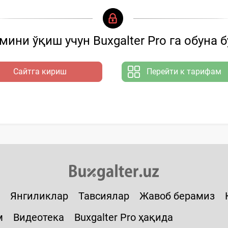
ини ўқиш учун Buxgalter Pro га обуна 
Сайтга кириш
Перейти к тарифам
Янгиликлар
Тавсиялар
Жавоб берамиз
м
Видеотека
Buxgalter Pro ҳақида