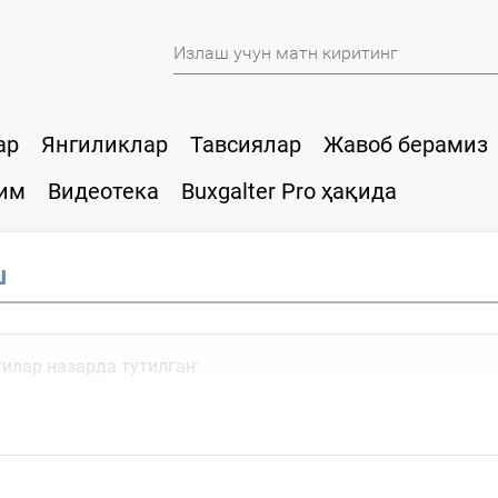
ар
Янгиликлар
Тавсиялар
Жавоб берамиз
им
Видеотека
Buxgalter Pro ҳақида
ш
илар назарда тутилган: