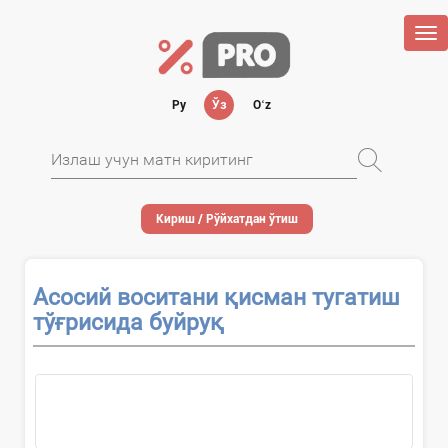
Tog
nav
Ру
Ўз
Oʻz
Кириш / Рўйхатдан ўтиш
Асосий воситани қисман тугатиш
тўғрисида буйруқ
Ҳужжатни...