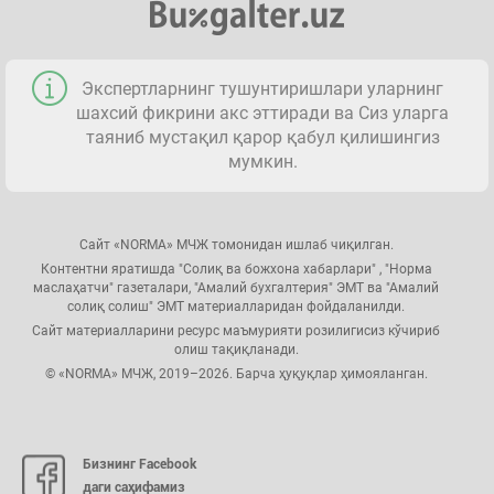
Экспертларнинг тушунтиришлари уларнинг
шахсий фикрини акс эттиради ва Сиз уларга
таяниб мустақил қарор қабул қилишингиз
мумкин.
Сайт «NORMA» МЧЖ томонидан ишлаб чиқилган.
Контентни яратишда "Солиқ ва божхона хабарлари" , "Норма
маслаҳатчи" газеталари, "Амалий бухгалтерия" ЭМТ ва "Амалий
солиқ солиш" ЭМТ материалларидан фойдаланилди.
Сайт материалларини ресурс маъмурияти розилигисиз кўчириб
олиш тақиқланади.
© «NORMA» МЧЖ, 2019–2026. Барча ҳуқуқлар ҳимояланган.
Бизнинг Facebook
даги саҳифамиз